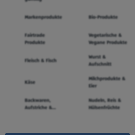
Markenprodukte
Bio-Produkte
Fairtrade
Vegetarische &
Produkte
Vegane Produkte
Wurst &
Fleisch & Fisch
Aufschnitt
Milchprodukte &
Käse
Eier
Backwaren,
Nudeln, Reis &
Aufstriche &
Hülsenfrüchte
Cerealien