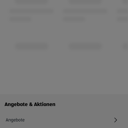
Fußzeilenmenü - weitere Links
Angebote & Aktionen
Angebote