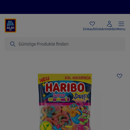
Angebote
Einkaufsliste
Anmelden
Menu
Suche