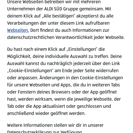
Unsere Webseiten betreiben wir mit mehreren
Unternehmen der ALDI SÜD Gruppe gemeinsam. Mit
Nachhaltigkeit
deinem Klick auf „Alle bestätigen“ akzeptierst du alle
Verarbeitungen der unter diesem Link aufrufbaren
Karriere
Webseiten.
Dort findest du auch Informationen zur
datenschutzrechtlichen Verantwortlichkeit jeder Webseite.
Presse
Du hast nach einem Klick auf „Einstellungen“ die
Möglichkeit, deine individuelle Auswahl zu treffen. Deine
Hilfe & Kontakt
Auswahl kannst du nachträglich jederzeit über den Link
(öffnet in einem neuen Tab)
„Cookie-Einstellungen“ am Ende jeder Seite widerrufen
oder anpassen. Änderungen in den Cookie-Einstellungen
Unternehmen
für unsere Webseiten und Apps, die du in weiteren Tabs
oder Fenstern deines Browsers oder der App geöffnet
hast, werden wirksam, wenn die jeweilige Webseite, der
Folge uns hier:
Tab oder die App aktualisiert oder geschlossen und
anschließend wieder geöffnet werden.
Jetzt die ALDI SÜD App downloaden
Weitere Informationen stellen wir dir in unserer
Datenschutzerklärung zur Verfügung.