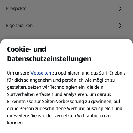
Prospekte
Eigenmarken
ALDI Services
Cookie- und
Datenschutzeinstellungen
Newsletter
Um unsere
Webseiten
zu optimieren und das Surf-Erlebnis
WhatsApp
für dich so angenehm und persönlich wie möglich zu
gestalten, setzen wir Technologien ein, die dein
Surfverhalten erfassen und analysieren, um daraus
Über ALDI SÜD
Erkenntnisse zur Seiten-Verbesserung zu gewinnen, auf
deine Person zugeschnittene Werbung auszuspielen und
Filialen
dir weitere Dienste der vernetzten Welt anbieten zu
können.
E-Ladestationen