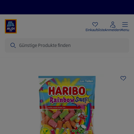
Angebote
Einkaufsliste
Anmelden
Menu
Suche