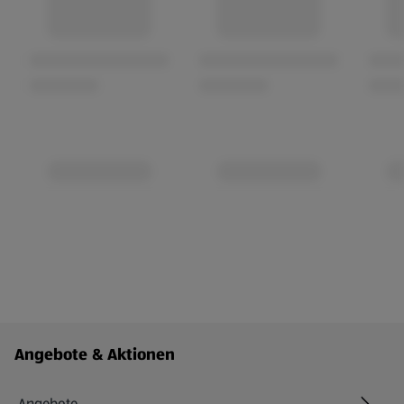
Fußzeilenmenü - weitere Links
Angebote & Aktionen
Angebote