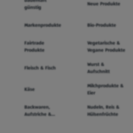
Dauerhaft
Neue Produkte
günstig
Markenprodukte
Bio-Produkte
Fairtrade
Vegetarische &
Produkte
Vegane Produkte
Wurst &
Fleisch & Fisch
Aufschnitt
Milchprodukte &
Käse
Eier
Backwaren,
Nudeln, Reis &
Aufstriche &
Hülsenfrüchte
Cerealien