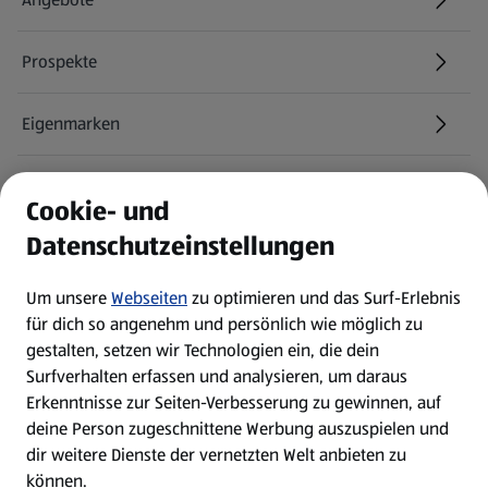
Prospekte
Eigenmarken
ALDI Services
Cookie- und
Datenschutzeinstellungen
Newsletter
Um unsere
Webseiten
zu optimieren und das Surf-Erlebnis
WhatsApp
für dich so angenehm und persönlich wie möglich zu
gestalten, setzen wir Technologien ein, die dein
Surfverhalten erfassen und analysieren, um daraus
Über ALDI SÜD
Erkenntnisse zur Seiten-Verbesserung zu gewinnen, auf
deine Person zugeschnittene Werbung auszuspielen und
Filialen
dir weitere Dienste der vernetzten Welt anbieten zu
können.