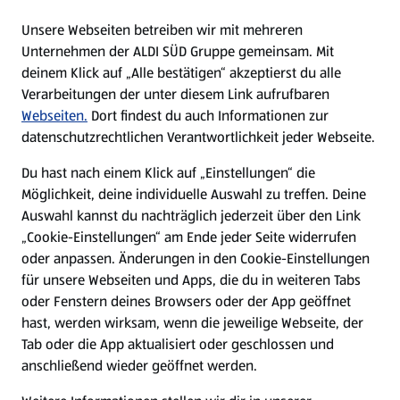
E-Ladestationen
Unsere Webseiten betreiben wir mit mehreren
Unternehmen der ALDI SÜD Gruppe gemeinsam. Mit
Nachhaltigkeit
deinem Klick auf „Alle bestätigen“ akzeptierst du alle
Verarbeitungen der unter diesem Link aufrufbaren
Karriere
Webseiten.
Dort findest du auch Informationen zur
datenschutzrechtlichen Verantwortlichkeit jeder Webseite.
Presse
Du hast nach einem Klick auf „Einstellungen“ die
Möglichkeit, deine individuelle Auswahl zu treffen. Deine
Hilfe & Kontakt
Auswahl kannst du nachträglich jederzeit über den Link
(öffnet in einem neuen Tab)
„Cookie-Einstellungen“ am Ende jeder Seite widerrufen
oder anpassen. Änderungen in den Cookie-Einstellungen
Unternehmen
für unsere Webseiten und Apps, die du in weiteren Tabs
oder Fenstern deines Browsers oder der App geöffnet
hast, werden wirksam, wenn die jeweilige Webseite, der
Folge uns hier:
Tab oder die App aktualisiert oder geschlossen und
anschließend wieder geöffnet werden.
Jetzt die ALDI SÜD App downloaden