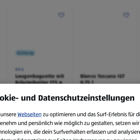
Kühlung
BBQ
Laugenbaguette mit
Bianco Toscana IGT
Kräuterbutter 175 g
0,75 l
0,18 kg
0,75 l
okie- und Datenschutzeinstellungen
(4,51 €/1 kg)
(3,72 €/1 l)
Spare 38 %
Spare 20 %
0,79 €
2,79 €
²
²
1,29 €
3,49 €
unsere
Webseiten
zu optimieren und das Surf-Erlebnis für d
enehm und persönlich wie möglich zu gestalten, setzen wir
hnologien ein, die dein Surfverhalten erfassen und analysier
serem Sortiment.