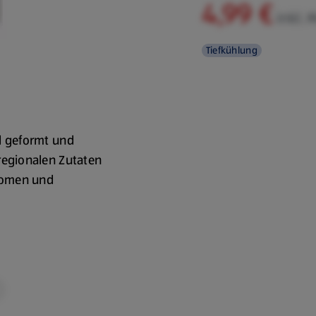
4,99 €
inkl. 
Tiefkühlung
d geformt und
regionalen Zutaten
Aromen und
Zubereitung erfolgt
400 °C. Mit einem
ewusst größer
ampignons verwendet.
ine hohe