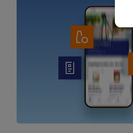
akt
wer
Weit
Dat
Übe