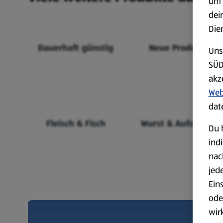
um 
dei
Die
Dauerhaft günstig
Neue Produkte
Uns
SÜD
akz
Web
dat
Fleisch & Fisch
Wurst & Aufschnitt
Du 
ind
nac
jed
Ein
ode
wir