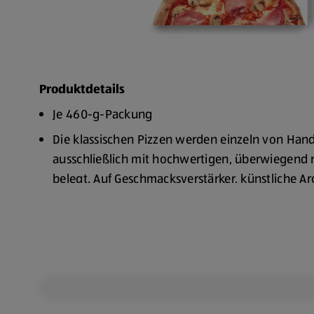
Produktdetails
Je 460-g-Packung
Die klassischen Pizzen werden einzeln von Han
ausschließlich mit hochwertigen, überwiegend 
belegt. Auf Geschmacksverstärker, künstliche 
chemische Backtriebmittel wird verzichtet. Die 
in einem Steinofen bei Temperaturen von über 
Durchmesser von etwa 30 cm sind die Pizzen b
gehalten
Für die Pizza werden ausschließlich frische Ch
Auch der Hinterschinken zeichnet sich durch se