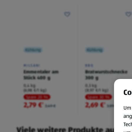
Kühlung
Kühlung
MILSANI
BBQ
Emmentaler am
Bratwurstschnecke
Stück 400 g
300 g
0,4 kg
0,3 kg
Co
(6,98 €/1 kg)
(8,97 €/1 kg)
Spare 20 %
Spare 30 %
2,79 €
2,69 €
²
²
3,49 €
3,89 €
Um 
ang
Tec
Viele weitere Produkte aus un