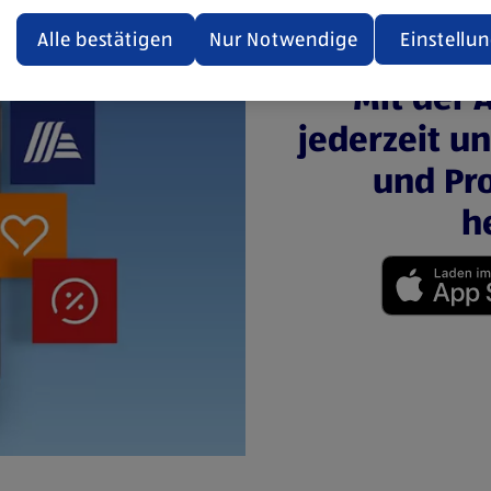
ualisiert oder geschlossen und anschließend wieder geöffne
den.
Alle bestätigen
Nur Notwendige
Einstellu
ere Informationen stellen wir dir in unserer
Mit der 
enschutzerklärung zur Verfügung.
jederzeit u
rsicht der Webseitenbetreiber und Datenschutzerklärungen
und Pro
h
(öffnet in einem