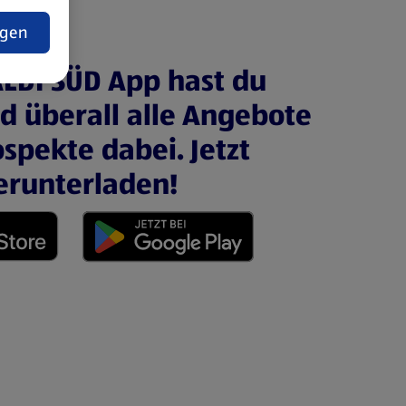
t
ngen
ALDI SÜD App hast du
nd überall alle Angebote
spekte dabei. Jetzt
erunterladen!
 neuen Tab)
(öffnet in einem neuen Tab)