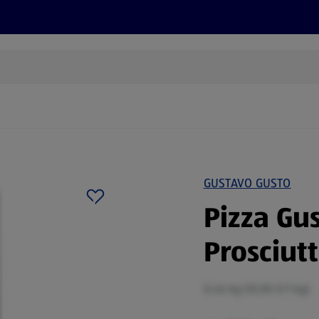
Rezepte und Tipps
Nachhaltigkeit
ALDI Services
GUSTAVO GUSTO
Pizza Gu
Prosciut
0,46 kg (10,85 €/1 kg)