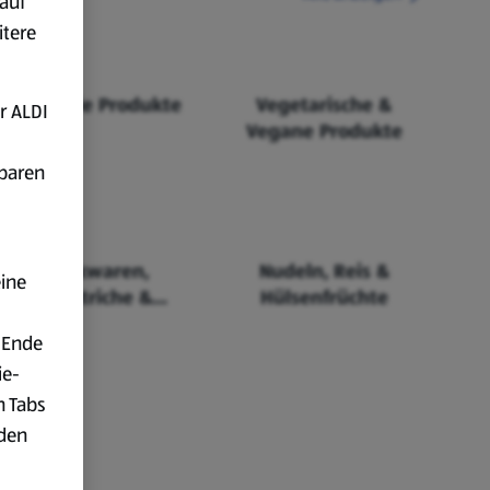
auf
itere
Fairtrade Produkte
Vegetarische &
r ALDI
Vegane Produkte
fbaren
Backwaren,
Nudeln, Reis &
eine
Aufstriche &
Hülsenfrüchte
Cerealien
 Ende
ie-
n Tabs
rden