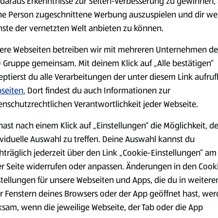
daraus Erkenntnisse zur Seiten-Verbesserung zu gewinnen, 
ne Person zugeschnittene Werbung auszuspielen und dir we
nste der vernetzten Welt anbieten zu können.
Markenprodukte
Bio-Produkte
ere Webseiten betreiben wir mit mehreren Unternehmen de
 Gruppe gemeinsam. Mit deinem Klick auf „Alle bestätigen“
eptierst du alle Verarbeitungen der unter diesem Link aufru
seiten.
Dort findest du auch Informationen zur
enschutzrechtlichen Verantwortlichkeit jeder Webseite.
Käse
Milchprodukte &
hast nach einem Klick auf „Einstellungen“ die Möglichkeit, d
Eier
ividuelle Auswahl zu treffen. Deine Auswahl kannst du
hträglich jederzeit über den Link „Cookie-Einstellungen“ am
er Seite widerrufen oder anpassen. Änderungen in den Cook
stellungen für unsere Webseiten und Apps, die du in weitere
r Fenstern deines Browsers oder der App geöffnet hast, we
ksam, wenn die jeweilige Webseite, der Tab oder die App