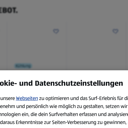
EBOT.
Kühlung
okie- und Datenschutzeinstellungen
BBQ
Laugenbaguette mit
Bianco Toscana IGT
Kräuterbutter 175 g
0,75 l
unsere
Webseiten
zu optimieren und das Surf-Erlebnis für d
0,18 kg
0,75 l
(4,51 €/1 kg)
(3,72 €/1 l)
enehm und persönlich wie möglich zu gestalten, setzen wir
Spare 38 %
Spare 20 %
hnologien ein, die dein Surfverhalten erfassen und analysier
0,79 €
2,79 €
²
²
1,29 €
3,49 €
daraus Erkenntnisse zur Seiten-Verbesserung zu gewinnen, 