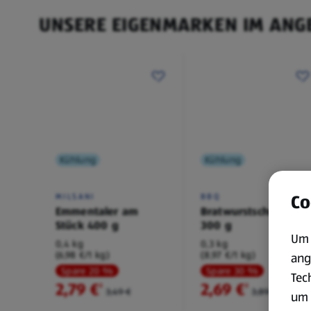
UNSERE EIGENMARKEN IM ANG
Kühlung
Kühlung
Co
MILSANI
BBQ
Emmentaler am
Bratwurstschnecke
Stück 400 g
300 g
Um 
0,4 kg
0,3 kg
(6,98 €/1 kg)
(8,97 €/1 kg)
ang
Spare 20 %
Spare 30 %
Tec
2,79 €
2,69 €
²
²
3,49 €
3,89 €
um 