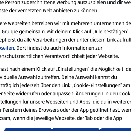
ne Person zugeschnittene Werbung auszuspielen und dir we
nste der vernetzten Welt anbieten zu können.
serem Sortiment.
ere Webseiten betreiben wir mit mehreren Unternehmen de
 Gruppe gemeinsam. Mit deinem Klick auf „Alle bestätigen“
eptierst du alle Verarbeitungen der unter diesem Link aufru
seiten.
Dort findest du auch Informationen zur
Markenprodukte
Bio-Produkte
enschutzrechtlichen Verantwortlichkeit jeder Webseite.
hast nach einem Klick auf „Einstellungen“ die Möglichkeit, d
ividuelle Auswahl zu treffen. Deine Auswahl kannst du
hträglich jederzeit über den Link „Cookie-Einstellungen“ am
er Seite widerrufen oder anpassen. Änderungen in den Cook
Käse
Milchprodukte &
stellungen für unsere Webseiten und Apps, die du in weitere
Eier
r Fenstern deines Browsers oder der App geöffnet hast, we
ksam, wenn die jeweilige Webseite, der Tab oder die App
ualisiert oder geschlossen und anschließend wieder geöffne