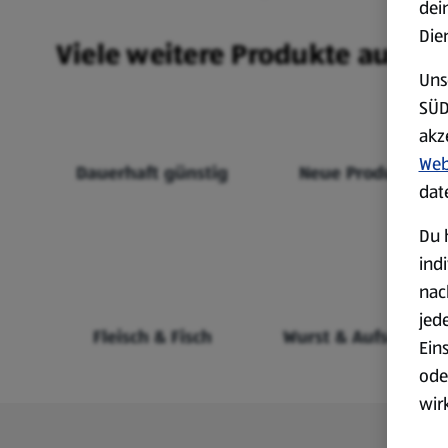
dei
Die
Viele weitere Produkte aus un
Uns
SÜD
akz
Web
Dauerhaft günstig
Neue Produkte
dat
Du 
ind
nac
jed
Fleisch & Fisch
Wurst & Aufschnitt
Ein
ode
wir
akt