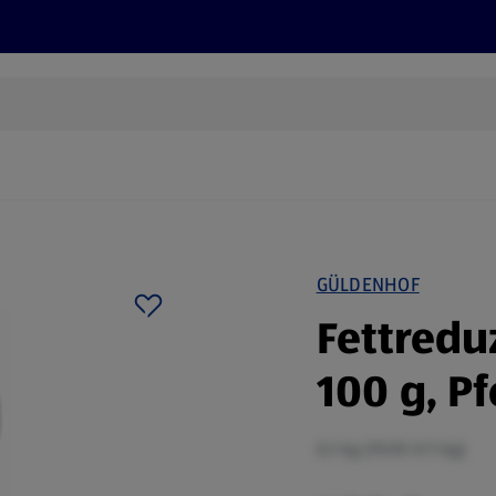
Rezepte und Tipps
Nachhaltigkeit
ALDI Services
GÜLDENHOF
Fettredu
100 g, Pf
0,1 kg (19,90 €/1 kg)