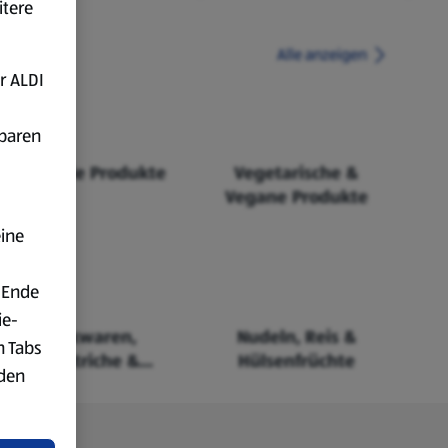
itere
Alle anzeigen
r ALDI
fbaren
Fairtrade Produkte
Vegetarische &
Vegane Produkte
eine
 Ende
ie-
Backwaren,
Nudeln, Reis &
n Tabs
Aufstriche &
Hülsenfrüchte
rden
Cerealien
t