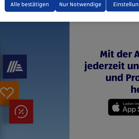
den.
Alle bestätigen
Nur Notwendige
Einstellu
ere Informationen stellen wir dir in unserer
enschutzerklärung zur Verfügung.
rsicht der Webseitenbetreiber und Datenschutzerklärungen
Mit der 
jederzeit u
und Pro
h
(öffnet in einem