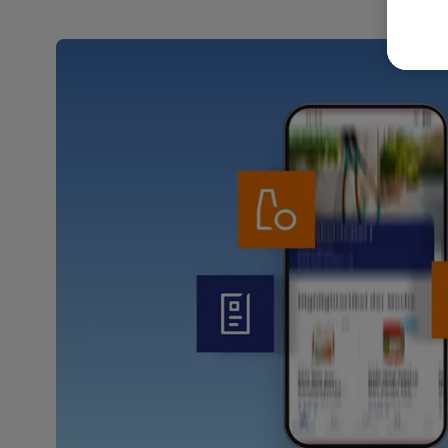
wer
Weit
Dat
Übe