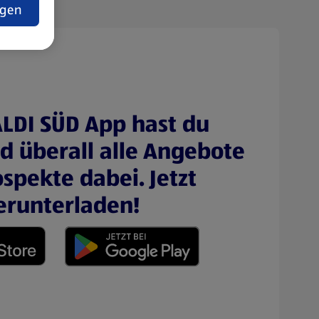
ngen
ALDI SÜD App hast du
nd überall alle Angebote
spekte dabei. Jetzt
erunterladen!
 neuen Tab)
(öffnet in einem neuen Tab)