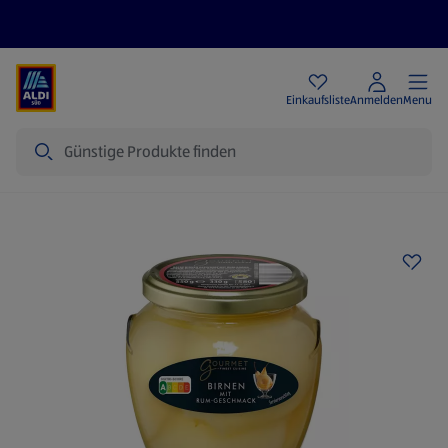
Angebote
Einkaufsliste
Anmelden
Menu
Suche