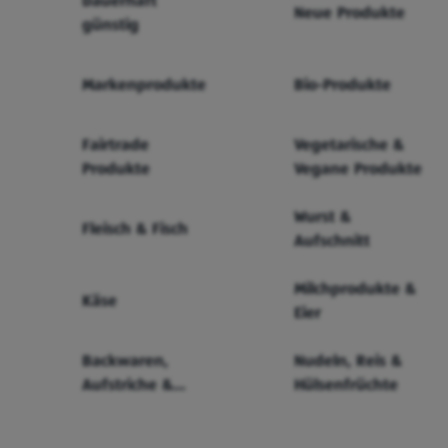
Dauerhaft
Neue Produkte
günstig
Markenprodukte
Bio-Produkte
Fairtrade
Vegetarische &
Produkte
Vegane Produkte
Wurst &
Fleisch & Fisch
Aufschnitt
Milchprodukte &
Käse
Eier
Backwaren,
Nudeln, Reis &
Aufstriche &
Hülsenfrüchte
Cerealien