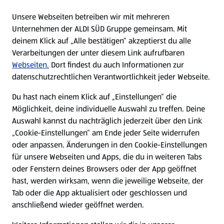
E-Ladestationen
Unsere Webseiten betreiben wir mit mehreren
Unternehmen der ALDI SÜD Gruppe gemeinsam. Mit
Nachhaltigkeit
deinem Klick auf „Alle bestätigen“ akzeptierst du alle
Verarbeitungen der unter diesem Link aufrufbaren
Karriere
Webseiten.
Dort findest du auch Informationen zur
datenschutzrechtlichen Verantwortlichkeit jeder Webseite.
Presse
Du hast nach einem Klick auf „Einstellungen“ die
Möglichkeit, deine individuelle Auswahl zu treffen. Deine
Hilfe & Kontakt
Auswahl kannst du nachträglich jederzeit über den Link
(öffnet in einem neuen Tab)
„Cookie-Einstellungen“ am Ende jeder Seite widerrufen
oder anpassen. Änderungen in den Cookie-Einstellungen
Unternehmen
für unsere Webseiten und Apps, die du in weiteren Tabs
oder Fenstern deines Browsers oder der App geöffnet
hast, werden wirksam, wenn die jeweilige Webseite, der
Folge uns hier:
Tab oder die App aktualisiert oder geschlossen und
anschließend wieder geöffnet werden.
Jetzt die ALDI SÜD App downloaden