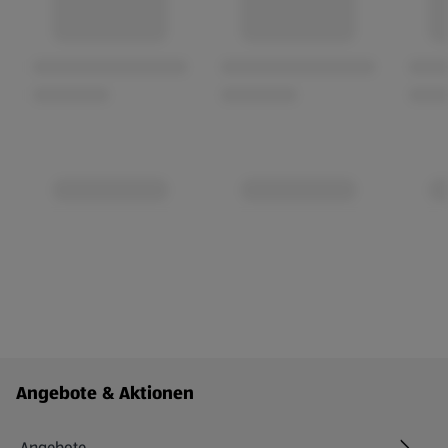
Fußzeilenmenü - weitere Links
Angebote & Aktionen
Angebote