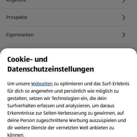
Prospekte
Eigenmarken
ALDI Services
Cookie- und
Datenschutzeinstellungen
Newsletter
Um unsere
Webseiten
zu optimieren und das Surf-Erlebnis
WhatsApp
für dich so angenehm und persönlich wie möglich zu
gestalten, setzen wir Technologien ein, die dein
Surfverhalten erfassen und analysieren, um daraus
Über ALDI SÜD
Erkenntnisse zur Seiten-Verbesserung zu gewinnen, auf
deine Person zugeschnittene Werbung auszuspielen und
Filialen
dir weitere Dienste der vernetzten Welt anbieten zu
können.