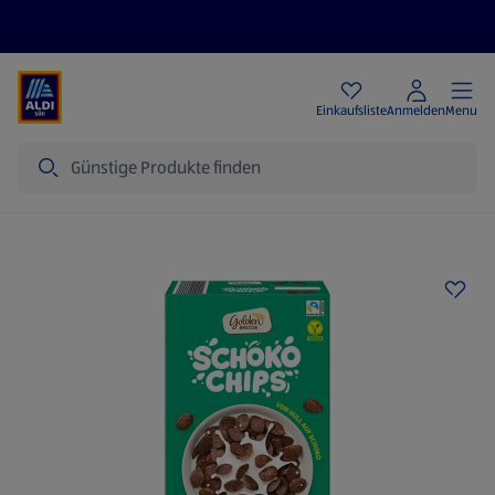
Angebote
Einkaufsliste
Anmelden
Menu
Suche