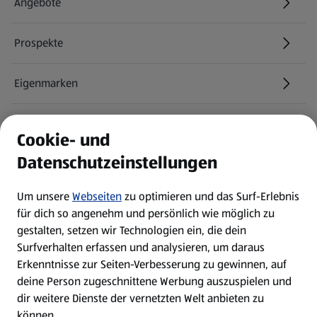
Angebote
Prospekte
Eigenmarken
ALDI Services
Cookie- und
Datenschutzeinstellungen
Newsletter
Um unsere
Webseiten
zu optimieren und das Surf-Erlebnis
WhatsApp
für dich so angenehm und persönlich wie möglich zu
gestalten, setzen wir Technologien ein, die dein
Surfverhalten erfassen und analysieren, um daraus
Über ALDI SÜD
Erkenntnisse zur Seiten-Verbesserung zu gewinnen, auf
deine Person zugeschnittene Werbung auszuspielen und
Filialen
dir weitere Dienste der vernetzten Welt anbieten zu
können.