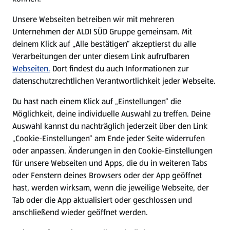
E-Ladestationen
Unsere Webseiten betreiben wir mit mehreren
Unternehmen der ALDI SÜD Gruppe gemeinsam. Mit
Nachhaltigkeit
deinem Klick auf „Alle bestätigen“ akzeptierst du alle
Verarbeitungen der unter diesem Link aufrufbaren
Karriere
Webseiten.
Dort findest du auch Informationen zur
datenschutzrechtlichen Verantwortlichkeit jeder Webseite.
Presse
Du hast nach einem Klick auf „Einstellungen“ die
Möglichkeit, deine individuelle Auswahl zu treffen. Deine
Hilfe & Kontakt
Auswahl kannst du nachträglich jederzeit über den Link
(öffnet in einem neuen Tab)
„Cookie-Einstellungen“ am Ende jeder Seite widerrufen
oder anpassen. Änderungen in den Cookie-Einstellungen
Unternehmen
für unsere Webseiten und Apps, die du in weiteren Tabs
oder Fenstern deines Browsers oder der App geöffnet
hast, werden wirksam, wenn die jeweilige Webseite, der
Folge uns hier:
Tab oder die App aktualisiert oder geschlossen und
anschließend wieder geöffnet werden.
Jetzt die ALDI SÜD App downloaden