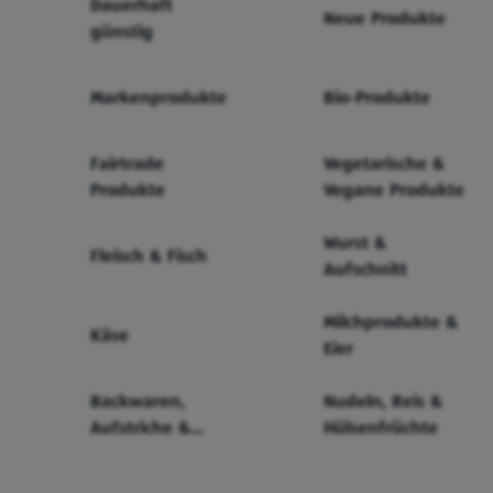
Dauerhaft
Neue Produkte
günstig
Markenprodukte
Bio-Produkte
Fairtrade
Vegetarische &
Produkte
Vegane Produkte
Wurst &
Fleisch & Fisch
Aufschnitt
Milchprodukte &
Käse
Eier
Backwaren,
Nudeln, Reis &
Aufstriche &
Hülsenfrüchte
Cerealien