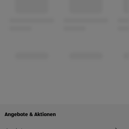
Fußzeilenmenü - weitere Links
Angebote & Aktionen