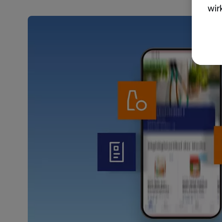
wir
akt
wer
Weit
Dat
Übe