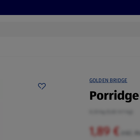
Rezepte und Tipps
Nachhaltigkeit
ALDI Services
GOLDEN BRIDGE
Porridge 
0,33 kg (5,82 €/1 kg)
1,89 €
inkl. 