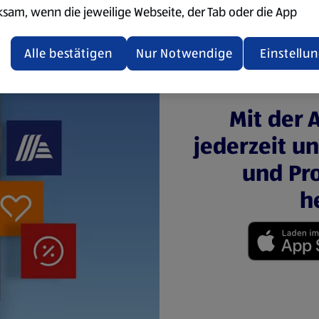
ksam, wenn die jeweilige Webseite, der Tab oder die App
ualisiert oder geschlossen und anschließend wieder geöffne
den.
Alle bestätigen
Nur Notwendige
Einstellu
ere Informationen stellen wir dir in unserer
enschutzerklärung zur Verfügung.
Mit der 
rsicht der Webseitenbetreiber und Datenschutzerklärungen
jederzeit u
und Pro
h
(öffnet in einem