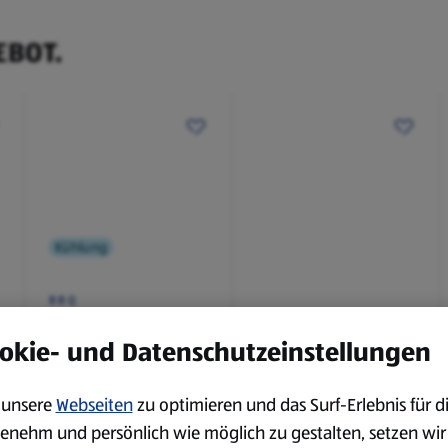
EBOT.
Kühlung
BBQ
Laugenbaguette mit
Bianco Toscana IGT
Kräuterbutter 175 g
0,75 l
okie- und Datenschutzeinstellungen
0,18 kg
0,75 l
(4,51 €/1 kg)
(3,72 €/1 l)
unsere
Webseiten
zu optimieren und das Surf-Erlebnis für d
Spare 38 %
Spare 20 %
0,79 €
2,79 €
enehm und persönlich wie möglich zu gestalten, setzen wir
²
²
1,29 €
3,49 €