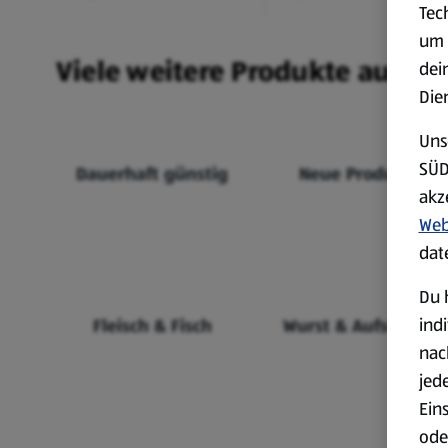
Tec
um 
Viele weitere Produkte aus un
dei
Die
Uns
SÜD
Dauerhaft günstig
Neue Produkte
akz
Web
dat
Du 
ind
Fleisch & Fisch
Wurst & Aufschnitt
nac
jed
Ein
ode