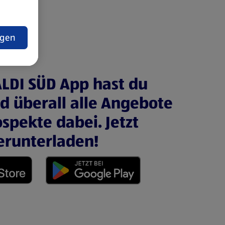
t
ngen
ALDI SÜD App hast du
nd überall alle Angebote
spekte dabei. Jetzt
erunterladen!
 neuen Tab)
(öffnet in einem neuen Tab)