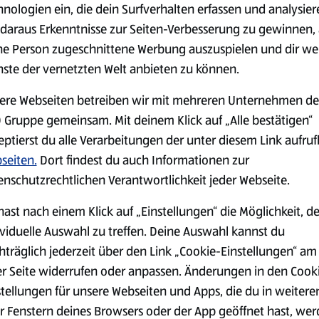
hnologien ein, die dein Surfverhalten erfassen und analysier
daraus Erkenntnisse zur Seiten-Verbesserung zu gewinnen, 
serem Sortiment.
ne Person zugeschnittene Werbung auszuspielen und dir we
nste der vernetzten Welt anbieten zu können.
ere Webseiten betreiben wir mit mehreren Unternehmen de
 Gruppe gemeinsam. Mit deinem Klick auf „Alle bestätigen“
Markenprodukte
Bio-Produkte
eptierst du alle Verarbeitungen der unter diesem Link aufru
seiten.
Dort findest du auch Informationen zur
enschutzrechtlichen Verantwortlichkeit jeder Webseite.
hast nach einem Klick auf „Einstellungen“ die Möglichkeit, d
ividuelle Auswahl zu treffen. Deine Auswahl kannst du
Käse
Milchprodukte &
Eier
hträglich jederzeit über den Link „Cookie-Einstellungen“ am
er Seite widerrufen oder anpassen. Änderungen in den Cook
stellungen für unsere Webseiten und Apps, die du in weitere
r Fenstern deines Browsers oder der App geöffnet hast, we