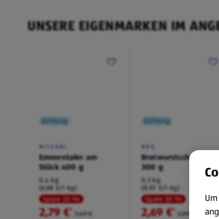
UNSERE EIGENMARKEN IM ANG
Kühlung
Kühlung
MILSANI
BBQ
Emmentaler am
Bratwurstschnecke
Stück 400 g
300 g
Co
0,4 kg
0,3 kg
(6,98 €/1 kg)
(8,97 €/1 kg)
Um 
Spare 20 %
Spare 30 %
2,79 €
2,69 €
ang
²
²
3,49 €
3,89 €