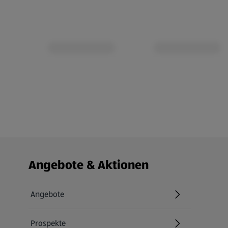
Fußzeilenmenü - weitere Links
Angebote & Aktionen
Angebote
Prospekte