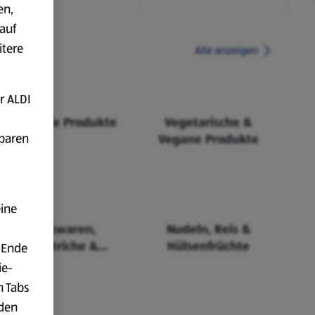
en,
auf
itere
Alle anzeigen
r ALDI
Fairtrade Produkte
Vegetarische &
fbaren
Vegane Produkte
eine
Backwaren,
Nudeln, Reis &
Aufstriche &
Hülsenfrüchte
 Ende
Cerealien
ie-
n Tabs
rden