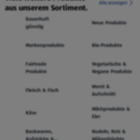
Alle anzeigen
aus unserem Sortiment.
Dauerhaft
Neue Produkte
günstig
Markenprodukte
Bio-Produkte
Fairtrade
Vegetarische &
Produkte
Vegane Produkte
Wurst &
Fleisch & Fisch
Aufschnitt
Milchprodukte &
Käse
Eier
Backwaren,
Nudeln, Reis &
Aufstriche &
Hülsenfrüchte