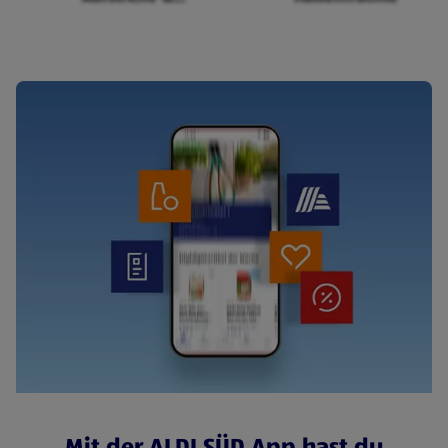
Cerealien
Mit der ALDI SÜD App hast du