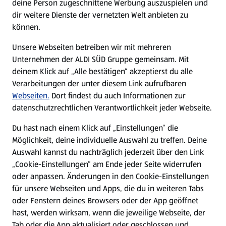
deine Person zugeschnittene Werbung auszuspielen und
Filialen
dir weitere Dienste der vernetzten Welt anbieten zu
können.
E-Ladestationen
Unsere Webseiten betreiben wir mit mehreren
Unternehmen der ALDI SÜD Gruppe gemeinsam. Mit
Nachhaltigkeit
deinem Klick auf „Alle bestätigen“ akzeptierst du alle
Verarbeitungen der unter diesem Link aufrufbaren
Karriere
Webseiten.
Dort findest du auch Informationen zur
datenschutzrechtlichen Verantwortlichkeit jeder Webseite.
Presse
Du hast nach einem Klick auf „Einstellungen“ die
Möglichkeit, deine individuelle Auswahl zu treffen. Deine
Hilfe & Kontakt
Auswahl kannst du nachträglich jederzeit über den Link
(öffnet in einem neuen Tab)
„Cookie-Einstellungen“ am Ende jeder Seite widerrufen
oder anpassen. Änderungen in den Cookie-Einstellungen
Unternehmen
für unsere Webseiten und Apps, die du in weiteren Tabs
oder Fenstern deines Browsers oder der App geöffnet
hast, werden wirksam, wenn die jeweilige Webseite, der
Folge uns hier:
Tab oder die App aktualisiert oder geschlossen und