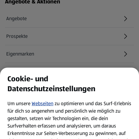
Fußzeilenmenü - weitere Links
Angebote & Aktionen
Angebote
Prospekte
Eigenmarken
ALDI Services
Cookie- und
Datenschutzeinstellungen
Newsletter
Um unsere
Webseiten
zu optimieren und das Surf-Erlebnis
WhatsApp
für dich so angenehm und persönlich wie möglich zu
gestalten, setzen wir Technologien ein, die dein
Surfverhalten erfassen und analysieren, um daraus
Über ALDI SÜD
Erkenntnisse zur Seiten-Verbesserung zu gewinnen, auf