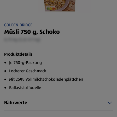
GOLDEN BRIDGE
Müsli 750 g, Schoko
0,75 kg (3,32 €/1 kg)
Produktdetails
Je 750-g-Packung
Leckerer Geschmack
Mit 25% Vollmilchschokoladenplättchen
Ballaststoffquelle
65 % Vollkorn
Nährwerte
Perfekt fürs Frühstück