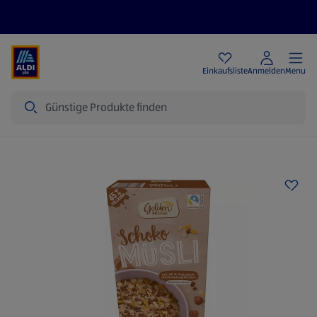
Angebote
Einkaufsliste
Anmelden
Menu
Suche