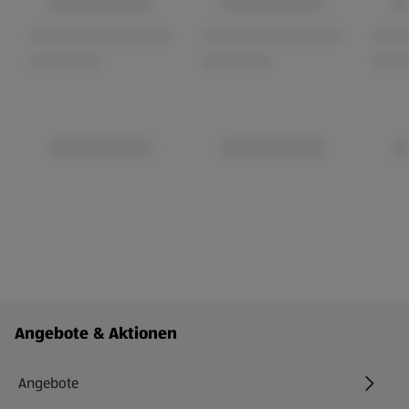
Fußzeilenmenü - weitere Links
Angebote & Aktionen
Angebote