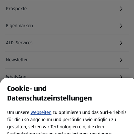
Prospekte
Eigenmarken
ALDI Services
Newsletter
WhatsApp
Cookie- und
Über ALDI SÜD
Datenschutzeinstellungen
Filialen
Um unsere
Webseiten
zu optimieren und das Surf-Erlebnis
für dich so angenehm und persönlich wie möglich zu
gestalten, setzen wir Technologien ein, die dein
E-Ladestationen
Surfverhalten erfassen und analysieren, um daraus