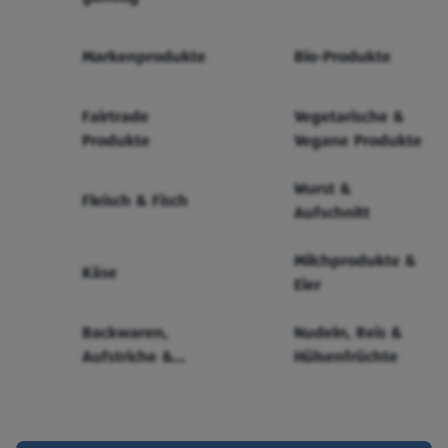
Markenprodukte
Bio-Produkte
Fairtrade
Vegetarische &
Produkte
Vegane Produkte
Wurst &
Fleisch & Fisch
Aufschnitt
Milchprodukte &
Käse
Eier
Backwaren,
Nudeln, Reis &
Aufstriche &
Hülsenfrüchte
Cerealien