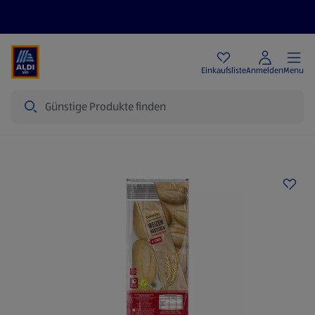
Angebote
Einkaufsliste
Anmelden
Menu
Suche