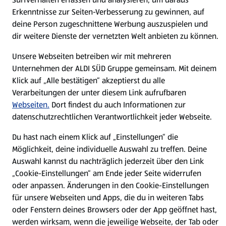
Erkenntnisse zur Seiten-Verbesserung zu gewinnen, auf
Nachhaltigkeit
deine Person zugeschnittene Werbung auszuspielen und
dir weitere Dienste der vernetzten Welt anbieten zu können.
Karriere
Unsere Webseiten betreiben wir mit mehreren
Unternehmen der ALDI SÜD Gruppe gemeinsam. Mit deinem
Presse
Klick auf „Alle bestätigen“ akzeptierst du alle
Verarbeitungen der unter diesem Link aufrufbaren
Webseiten.
Dort findest du auch Informationen zur
Hilfe & Kontakt
(öffnet in einem neuen Tab)
datenschutzrechtlichen Verantwortlichkeit jeder Webseite.
Unternehmen
Du hast nach einem Klick auf „Einstellungen“ die
Möglichkeit, deine individuelle Auswahl zu treffen. Deine
Auswahl kannst du nachträglich jederzeit über den Link
Folge uns hier:
„Cookie-Einstellungen“ am Ende jeder Seite widerrufen
oder anpassen. Änderungen in den Cookie-Einstellungen
für unsere Webseiten und Apps, die du in weiteren Tabs
Jetzt die ALDI SÜD App downloaden
oder Fenstern deines Browsers oder der App geöffnet hast,
werden wirksam, wenn die jeweilige Webseite, der Tab oder