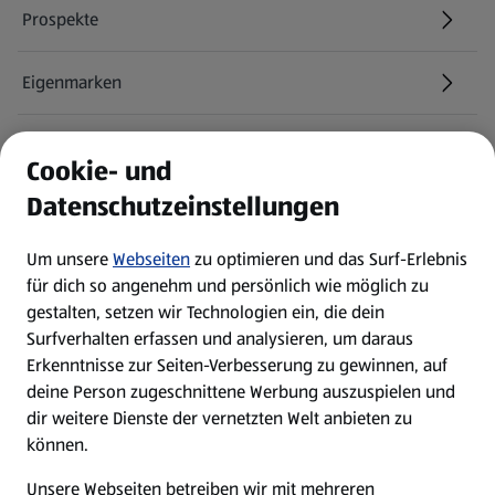
Prospekte
Eigenmarken
ALDI Services
Cookie- und
Datenschutzeinstellungen
Newsletter
Um unsere
Webseiten
zu optimieren und das Surf-Erlebnis
WhatsApp
für dich so angenehm und persönlich wie möglich zu
gestalten, setzen wir Technologien ein, die dein
Surfverhalten erfassen und analysieren, um daraus
Über ALDI SÜD
Erkenntnisse zur Seiten-Verbesserung zu gewinnen, auf
deine Person zugeschnittene Werbung auszuspielen und
Filialen
dir weitere Dienste der vernetzten Welt anbieten zu
können.
E-Ladestationen
Unsere Webseiten betreiben wir mit mehreren