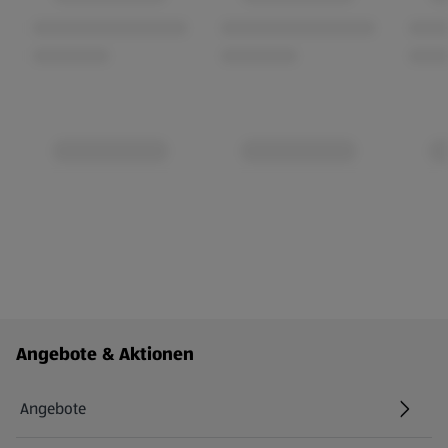
Fußzeilenmenü - weitere Links
Angebote & Aktionen
Angebote