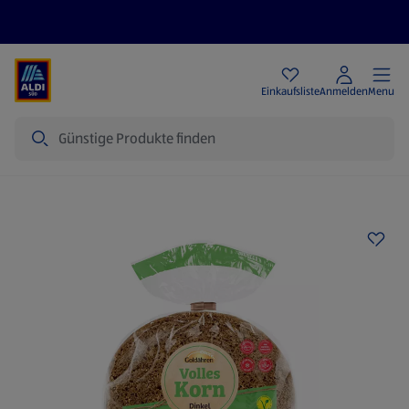
Angebote
Einkaufsliste
Anmelden
Menu
Suche