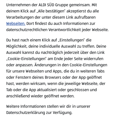
Unternehmen der ALDI SÜD Gruppe gemeinsam. Mit
Nachhaltigkeit
deinem Klick auf „Alle bestätigen“ akzeptierst du alle
Verarbeitungen der unter diesem Link aufrufbaren
Karriere
Webseiten.
Dort findest du auch Informationen zur
datenschutzrechtlichen Verantwortlichkeit jeder Webseite.
Presse
Du hast nach einem Klick auf „Einstellungen“ die
Möglichkeit, deine individuelle Auswahl zu treffen. Deine
Hilfe & Kontakt
Auswahl kannst du nachträglich jederzeit über den Link
(öffnet in einem neuen Tab)
„Cookie-Einstellungen“ am Ende jeder Seite widerrufen
oder anpassen. Änderungen in den Cookie-Einstellungen
Unternehmen
für unsere Webseiten und Apps, die du in weiteren Tabs
oder Fenstern deines Browsers oder der App geöffnet
hast, werden wirksam, wenn die jeweilige Webseite, der
Folge uns hier:
Tab oder die App aktualisiert oder geschlossen und
anschließend wieder geöffnet werden.
Jetzt die ALDI SÜD App downloaden
Weitere Informationen stellen wir dir in unserer
Datenschutzerklärung zur Verfügung.