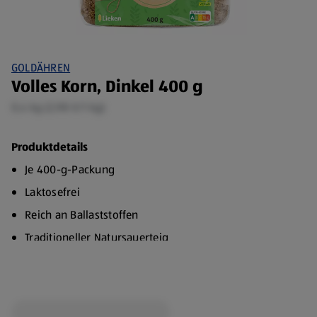
GOLDÄHREN
Volles Korn, Dinkel 400 g
0,4 kg (2,98 €/1 kg)
Produktdetails
Je 400-g-Packung
Laktosefrei
Reich an Ballaststoffen
Traditioneller Natursauerteig
Ohne Zusatz von Konservierungsstoffen