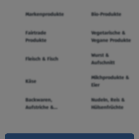
Markenprodukte
Bio-Produkte
Fairtrade
Vegetarische &
Produkte
Vegane Produkte
Wurst &
Fleisch & Fisch
Aufschnitt
Milchprodukte &
Käse
Eier
Backwaren,
Nudeln, Reis &
Aufstriche &
Hülsenfrüchte
Cerealien