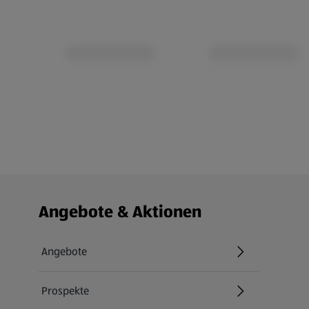
Fußzeilenmenü - weitere Links
Angebote & Aktionen
Angebote
Prospekte