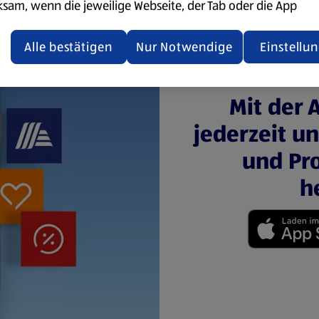
ksam, wenn die jeweilige Webseite, der Tab oder die App
ualisiert oder geschlossen und anschließend wieder geöffne
den.
Alle bestätigen
Nur Notwendige
Einstellu
ere Informationen stellen wir dir in unserer
enschutzerklärung zur Verfügung.
Mit der 
jederzeit u
rsicht der Webseitenbetreiber und Datenschutzerklärungen
und Pro
h
(öffnet in einem