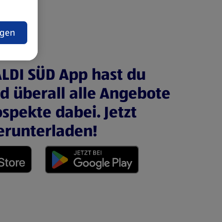
t
ngen
ALDI SÜD App hast du
nd überall alle Angebote
spekte dabei. Jetzt
erunterladen!
 neuen Tab)
(öffnet in einem neuen Tab)