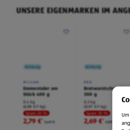
UNSERE EIGENMARKEN IM ANG
Kühlung
Kühlung
MILSANI
BBQ
Emmentaler am
Bratwurstschnecke
Stück 400 g
300 g
Co
0,4 kg
0,3 kg
(6,98 €/1 kg)
(8,97 €/1 kg)
Spare 20 %
Spare 30 %
Um 
2,79 €
2,69 €
²
²
3,49 €
3,89 €
ang