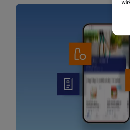
wir
akt
wer
Weit
Dat
Übe