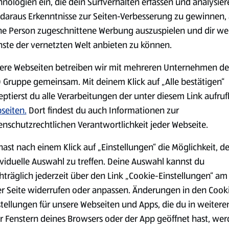
hnologien ein, die dein Surfverhalten erfassen und analysier
daraus Erkenntnisse zur Seiten-Verbesserung zu gewinnen, 
serem Sortiment.
ne Person zugeschnittene Werbung auszuspielen und dir we
nste der vernetzten Welt anbieten zu können.
ere Webseiten betreiben wir mit mehreren Unternehmen de
Markenprodukte
Bio-Produkte
 Gruppe gemeinsam. Mit deinem Klick auf „Alle bestätigen“
eptierst du alle Verarbeitungen der unter diesem Link aufru
seiten.
Dort findest du auch Informationen zur
enschutzrechtlichen Verantwortlichkeit jeder Webseite.
hast nach einem Klick auf „Einstellungen“ die Möglichkeit, d
Käse
Milchprodukte &
ividuelle Auswahl zu treffen. Deine Auswahl kannst du
Eier
hträglich jederzeit über den Link „Cookie-Einstellungen“ am
er Seite widerrufen oder anpassen. Änderungen in den Cook
stellungen für unsere Webseiten und Apps, die du in weitere
r Fenstern deines Browsers oder der App geöffnet hast, we