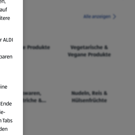
en,
auf
Alle anzeigen
itere
r ALDI
Fairtrade Produkte
Vegetarische &
Vegane Produkte
fbaren
eine
Backwaren,
Nudeln, Reis &
Aufstriche &
Hülsenfrüchte
 Ende
Cerealien
ie-
n Tabs
rden