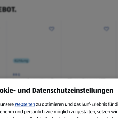
EBOT.
Kühlung
BBQ
Laugenbaguette mit
Bianco Toscana IGT
Kräuterbutter 175 g
0,75 l
okie- und Datenschutzeinstellungen
0,18 kg
0,75 l
(4,51 €/1 kg)
(3,72 €/1 l)
Spare 38 %
Spare 20 %
unsere
Webseiten
zu optimieren und das Surf-Erlebnis für d
0,79 €
2,79 €
²
²
1,29 €
3,49 €
enehm und persönlich wie möglich zu gestalten, setzen wir