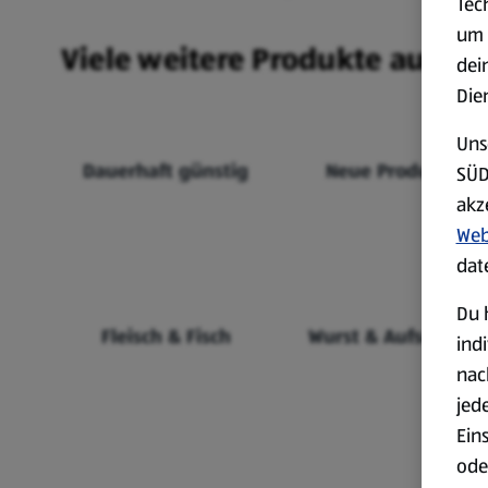
Tec
um 
Viele weitere Produkte aus un
dei
Die
Uns
Dauerhaft günstig
Neue Produkte
SÜD
akz
Web
dat
Du 
Fleisch & Fisch
Wurst & Aufschnitt
ind
nac
jed
Ein
ode