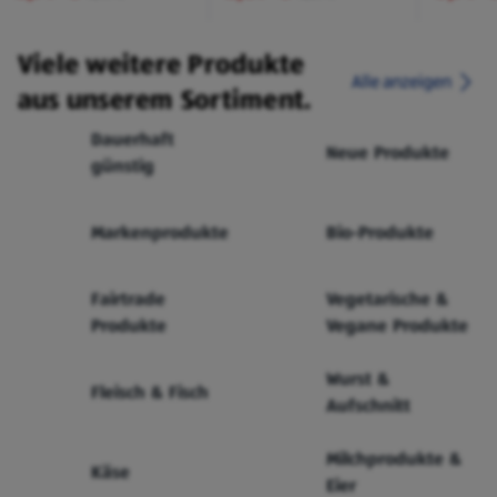
Viele weitere Produkte
Alle anzeigen
aus unserem Sortiment.
Dauerhaft
Neue Produkte
günstig
Markenprodukte
Bio-Produkte
Fairtrade
Vegetarische &
Produkte
Vegane Produkte
Wurst &
Fleisch & Fisch
Aufschnitt
Milchprodukte &
Käse
Eier