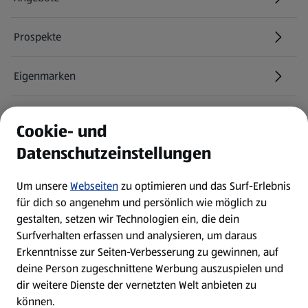
Prospekte
Eigenmarken
ALDI Services
Cookie- und
Datenschutzeinstellungen
Newsletter
Um unsere
Webseiten
zu optimieren und das Surf-Erlebnis
WhatsApp
für dich so angenehm und persönlich wie möglich zu
gestalten, setzen wir Technologien ein, die dein
Surfverhalten erfassen und analysieren, um daraus
Über ALDI SÜD
Erkenntnisse zur Seiten-Verbesserung zu gewinnen, auf
deine Person zugeschnittene Werbung auszuspielen und
Filialen
dir weitere Dienste der vernetzten Welt anbieten zu
können.