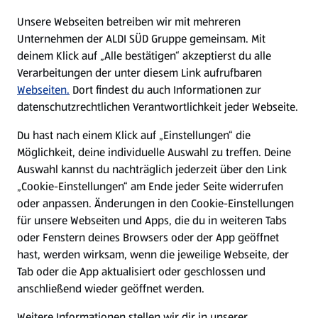
E-Ladestationen
Unsere Webseiten betreiben wir mit mehreren
Unternehmen der ALDI SÜD Gruppe gemeinsam. Mit
Nachhaltigkeit
deinem Klick auf „Alle bestätigen“ akzeptierst du alle
Verarbeitungen der unter diesem Link aufrufbaren
Karriere
Webseiten.
Dort findest du auch Informationen zur
datenschutzrechtlichen Verantwortlichkeit jeder Webseite.
Presse
Du hast nach einem Klick auf „Einstellungen“ die
Möglichkeit, deine individuelle Auswahl zu treffen. Deine
Hilfe & Kontakt
Auswahl kannst du nachträglich jederzeit über den Link
(öffnet in einem neuen Tab)
„Cookie-Einstellungen“ am Ende jeder Seite widerrufen
oder anpassen. Änderungen in den Cookie-Einstellungen
Unternehmen
für unsere Webseiten und Apps, die du in weiteren Tabs
oder Fenstern deines Browsers oder der App geöffnet
hast, werden wirksam, wenn die jeweilige Webseite, der
Folge uns hier:
Tab oder die App aktualisiert oder geschlossen und
anschließend wieder geöffnet werden.
Jetzt die ALDI SÜD App downloaden
Weitere Informationen stellen wir dir in unserer