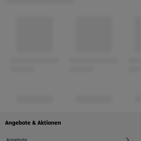
Fußzeilenmenü - weitere Links
Angebote & Aktionen
Angebote