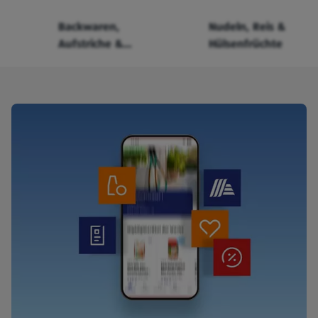
Backwaren,
Nudeln, Reis &
Aufstriche &
Hülsenfrüchte
Cerealien