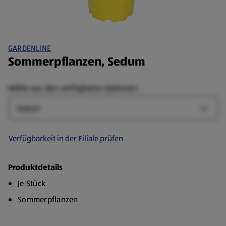
GARDENLINE
Sommerpflanzen, Sedum
Wähle aus den verfügbaren Optionen:
Art
Art-Op
Verfügbarkeit in der Filiale prüfen
Produktdetails
Je Stück
Sommerpflanzen