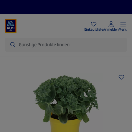
Angebote
Einkaufsliste
Anmelden
Menu
Suche