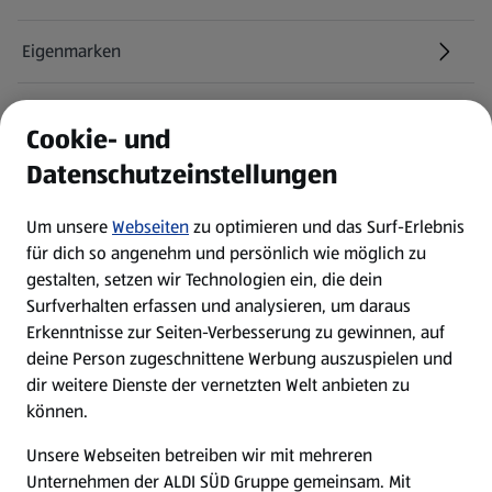
Eigenmarken
ALDI Services
Cookie- und
Datenschutzeinstellungen
Newsletter
Um unsere
Webseiten
zu optimieren und das Surf-Erlebnis
WhatsApp
für dich so angenehm und persönlich wie möglich zu
gestalten, setzen wir Technologien ein, die dein
Surfverhalten erfassen und analysieren, um daraus
Über ALDI SÜD
Erkenntnisse zur Seiten-Verbesserung zu gewinnen, auf
deine Person zugeschnittene Werbung auszuspielen und
Filialen
dir weitere Dienste der vernetzten Welt anbieten zu
können.
E-Ladestationen
Unsere Webseiten betreiben wir mit mehreren
Unternehmen der ALDI SÜD Gruppe gemeinsam. Mit