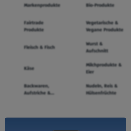
Markenprodukte
Bio-Produkte
Fairtrade
Vegetarische &
Produkte
Vegane Produkte
Wurst &
Fleisch & Fisch
Aufschnitt
Milchprodukte &
Käse
Eier
Backwaren,
Nudeln, Reis &
Aufstriche &
Hülsenfrüchte
Cerealien