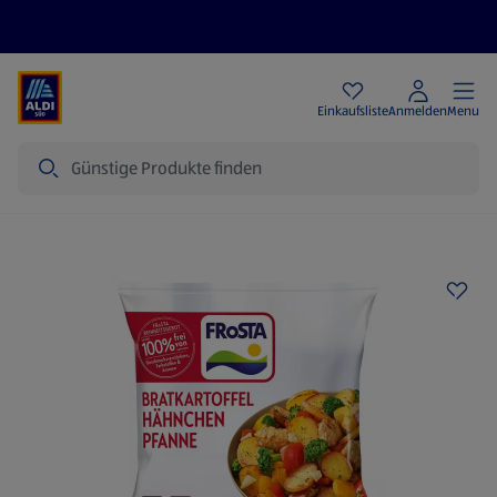
Angebote
Einkaufsliste
Anmelden
Menu
Suche