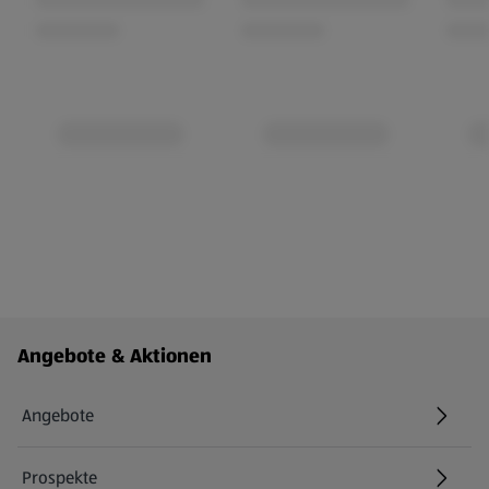
Fußzeilenmenü - weitere Links
Angebote & Aktionen
Angebote
Prospekte