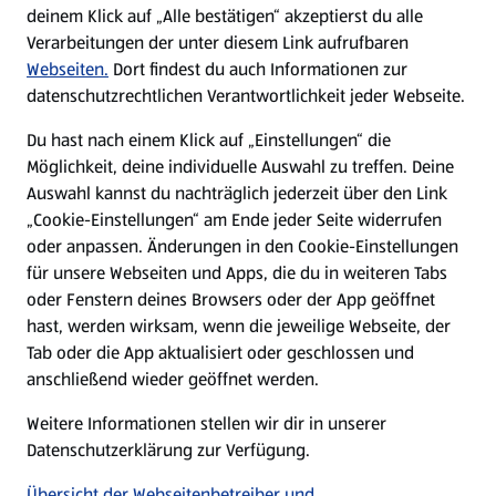
Nachhaltigkeit
deinem Klick auf „Alle bestätigen“ akzeptierst du alle
Verarbeitungen der unter diesem Link aufrufbaren
Karriere
Webseiten.
Dort findest du auch Informationen zur
datenschutzrechtlichen Verantwortlichkeit jeder Webseite.
Presse
Du hast nach einem Klick auf „Einstellungen“ die
Möglichkeit, deine individuelle Auswahl zu treffen. Deine
Hilfe & Kontakt
Auswahl kannst du nachträglich jederzeit über den Link
(öffnet in einem neuen Tab)
„Cookie-Einstellungen“ am Ende jeder Seite widerrufen
oder anpassen. Änderungen in den Cookie-Einstellungen
Unternehmen
für unsere Webseiten und Apps, die du in weiteren Tabs
oder Fenstern deines Browsers oder der App geöffnet
hast, werden wirksam, wenn die jeweilige Webseite, der
Folge uns hier:
Tab oder die App aktualisiert oder geschlossen und
anschließend wieder geöffnet werden.
Jetzt die ALDI SÜD App downloaden
Weitere Informationen stellen wir dir in unserer
Datenschutzerklärung zur Verfügung.
Übersicht der Webseitenbetreiber und