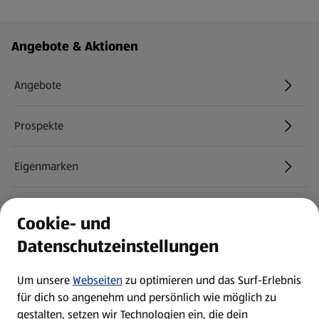
Fußzeilenmenü - weitere Links
Angebote & Aktionen
Angebote
Prospekte
Eigenmarken
ALDI Services
Cookie- und
Datenschutzeinstellungen
Newsletter
Um unsere
Webseiten
zu optimieren und das Surf-Erlebnis
WhatsApp
für dich so angenehm und persönlich wie möglich zu
gestalten, setzen wir Technologien ein, die dein