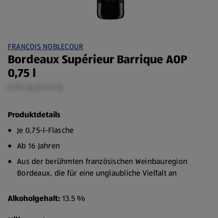
FRANCOIS NOBLECOUR
Bordeaux Supérieur Barrique AOP
0,75 l
0,75 l (4,52 €/1 l)
Produktdetails
Je 0,75-l-Flasche
Ab 16 Jahren
Aus der berühmten französischen Weinbauregion
Bordeaux, die für eine unglaubliche Vielfalt an
hervorragenden Weinen steht
Alkoholgehalt:
13.5 %
überzeugen Sie sich selbst von der Qualität dieses
Bordeaux Supérieur Barrique