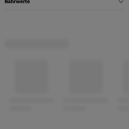
Nährwerte
Er lagerte mehrere Monate in Eichenholzfässern und
entspricht den hohen Qualitätsanforderungen für die
Bezeichnung Supérieur. Perfekte Balance aus feiner
Holznote und reifer Frucht
Weinstil: Rotwein still
Trinktemperatur: 16 - 18 °C
Geschmack: trocken
Anbaugebiet: Bordeaux
Herkunft: Frankreich
Rebsorte: Merlot und Cabernet Sauvignon