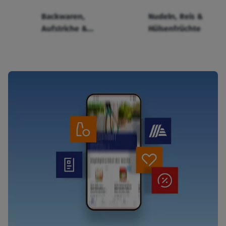
Backwaren,
Nudeln, Reis &
Aufstriche &
Hülsenfrüchte
Cerealien