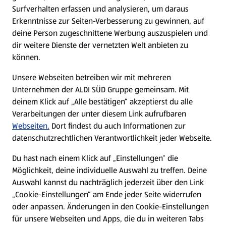
Surfverhalten erfassen und analysieren, um daraus
Über ALDI SÜD
Erkenntnisse zur Seiten-Verbesserung zu gewinnen, auf
deine Person zugeschnittene Werbung auszuspielen und
Filialen
dir weitere Dienste der vernetzten Welt anbieten zu
können.
E-Ladestationen
Unsere Webseiten betreiben wir mit mehreren
Unternehmen der ALDI SÜD Gruppe gemeinsam. Mit
Nachhaltigkeit
deinem Klick auf „Alle bestätigen“ akzeptierst du alle
Verarbeitungen der unter diesem Link aufrufbaren
Karriere
Webseiten.
Dort findest du auch Informationen zur
datenschutzrechtlichen Verantwortlichkeit jeder Webseite.
Presse
Du hast nach einem Klick auf „Einstellungen“ die
Möglichkeit, deine individuelle Auswahl zu treffen. Deine
Hilfe & Kontakt
Auswahl kannst du nachträglich jederzeit über den Link
(öffnet in einem neuen Tab)
„Cookie-Einstellungen“ am Ende jeder Seite widerrufen
oder anpassen. Änderungen in den Cookie-Einstellungen
Unternehmen
für unsere Webseiten und Apps, die du in weiteren Tabs