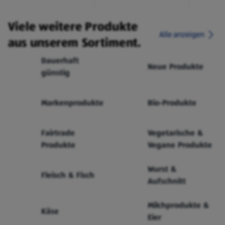
Viele weitere Produkte
Alle anzeigen
aus unserem Sortiment.
Dauerhaft
Neue Produkte
günstig
Markenprodukte
Bio-Produkte
Fairtrade
Vegetarische &
Produkte
Vegane Produkte
Wurst &
Fleisch & Fisch
Aufschnitt
Milchprodukte &
Käse
Eier