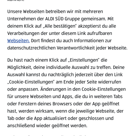
E-Ladestationen
Unsere Webseiten betreiben wir mit mehreren
Unternehmen der ALDI SÜD Gruppe gemeinsam. Mit
Nachhaltigkeit
deinem Klick auf „Alle bestätigen“ akzeptierst du alle
Verarbeitungen der unter diesem Link aufrufbaren
Karriere
Webseiten.
Dort findest du auch Informationen zur
datenschutzrechtlichen Verantwortlichkeit jeder Webseite.
Presse
Du hast nach einem Klick auf „Einstellungen“ die
Möglichkeit, deine individuelle Auswahl zu treffen. Deine
Hilfe & Kontakt
Auswahl kannst du nachträglich jederzeit über den Link
(öffnet in einem neuen Tab)
„Cookie-Einstellungen“ am Ende jeder Seite widerrufen
oder anpassen. Änderungen in den Cookie-Einstellungen
Unternehmen
für unsere Webseiten und Apps, die du in weiteren Tabs
oder Fenstern deines Browsers oder der App geöffnet
hast, werden wirksam, wenn die jeweilige Webseite, der
Folge uns hier:
Tab oder die App aktualisiert oder geschlossen und
anschließend wieder geöffnet werden.
Jetzt die ALDI SÜD App downloaden