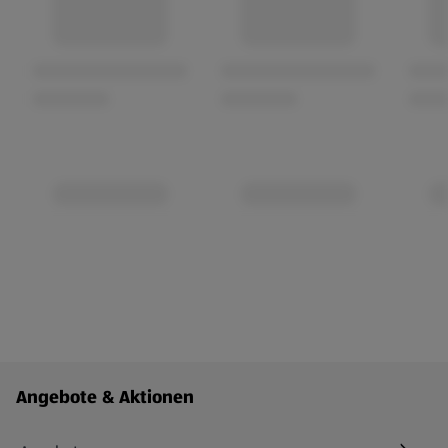
Fußzeilenmenü - weitere Links
Angebote & Aktionen