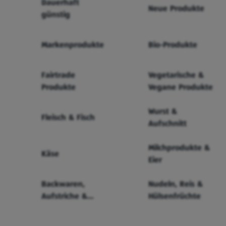
Dauerhaft
Neue Produkte
günstig
Markenprodukte
Bio-Produkte
Fairtrade
Vegetarische &
Produkte
Vegane Produkte
Wurst &
Fleisch & Fisch
Aufschnitt
Milchprodukte &
Käse
Eier
Backwaren,
Nudeln, Reis &
Aufstriche &
Hülsenfrüchte
Cerealien