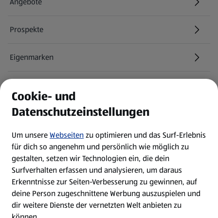
Angebote
Prospekte
Eigenmarken
ALDI Services
Cookie- und
Datenschutzeinstellungen
Newsletter
Um unsere
Webseiten
zu optimieren und das Surf-Erlebnis
WhatsApp
für dich so angenehm und persönlich wie möglich zu
gestalten, setzen wir Technologien ein, die dein
Surfverhalten erfassen und analysieren, um daraus
Über ALDI SÜD
Erkenntnisse zur Seiten-Verbesserung zu gewinnen, auf
deine Person zugeschnittene Werbung auszuspielen und
Filialen
dir weitere Dienste der vernetzten Welt anbieten zu
können.