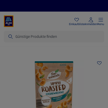
Angebote
Einkaufsliste
Anmelden
Menu
Suche