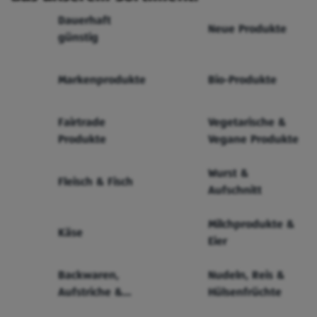
Dauerhaft
Neue Produkte
günstig
Markenprodukte
Bio-Produkte
Fairtrade
Vegetarische &
Produkte
Vegane Produkte
Wurst &
Fleisch & Fisch
Aufschnitt
Milchprodukte &
Käse
Eier
Backwaren,
Nudeln, Reis &
Aufstriche &
Hülsenfrüchte
Cerealien