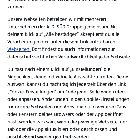
können.
E-Ladestationen
Unsere Webseiten betreiben wir mit mehreren
Unternehmen der ALDI SÜD Gruppe gemeinsam. Mit
Nachhaltigkeit
deinem Klick auf „Alle bestätigen“ akzeptierst du alle
Verarbeitungen der unter diesem Link aufrufbaren
Karriere
Webseiten.
Dort findest du auch Informationen zur
datenschutzrechtlichen Verantwortlichkeit jeder Webseite.
Presse
Du hast nach einem Klick auf „Einstellungen“ die
Möglichkeit, deine individuelle Auswahl zu treffen. Deine
Hilfe & Kontakt
Auswahl kannst du nachträglich jederzeit über den Link
(öffnet in einem neuen Tab)
„Cookie-Einstellungen“ am Ende jeder Seite widerrufen
oder anpassen. Änderungen in den Cookie-Einstellungen
Unternehmen
für unsere Webseiten und Apps, die du in weiteren Tabs
oder Fenstern deines Browsers oder der App geöffnet
hast, werden wirksam, wenn die jeweilige Webseite, der
Folge uns hier:
Tab oder die App aktualisiert oder geschlossen und
anschließend wieder geöffnet werden.