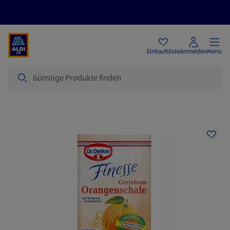
Angebote
Einkaufsliste
Anmelden
Menu
Suche