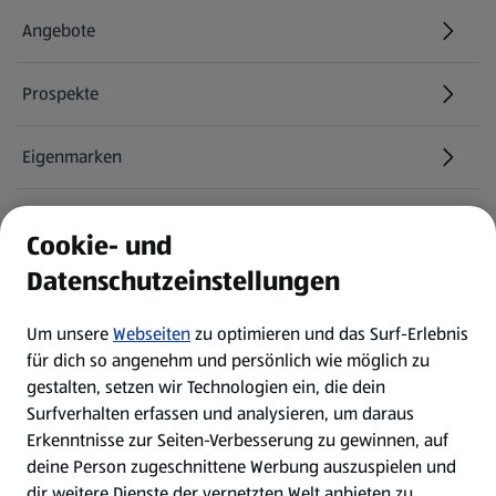
Angebote
Prospekte
Eigenmarken
ALDI Services
Cookie- und
Datenschutzeinstellungen
Newsletter
Um unsere
Webseiten
zu optimieren und das Surf-Erlebnis
WhatsApp
für dich so angenehm und persönlich wie möglich zu
gestalten, setzen wir Technologien ein, die dein
Surfverhalten erfassen und analysieren, um daraus
Über ALDI SÜD
Erkenntnisse zur Seiten-Verbesserung zu gewinnen, auf
deine Person zugeschnittene Werbung auszuspielen und
Filialen
dir weitere Dienste der vernetzten Welt anbieten zu