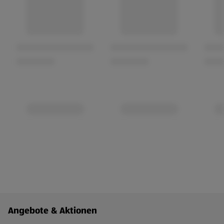
Fußzeilenmenü - weitere Links
Angebote & Aktionen