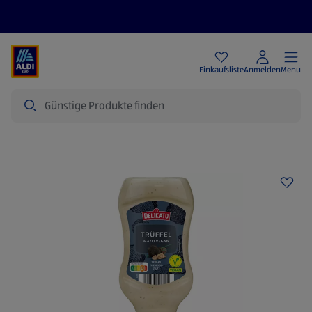
Angebote
Einkaufsliste
Anmelden
Menu
Suche