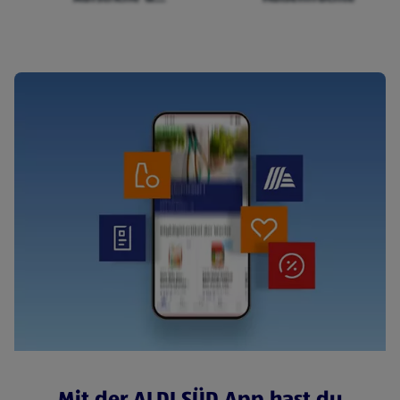
Cerealien
Mit der ALDI SÜD App hast du