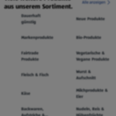
Alle anzeigen
aus unserem Sortiment.
Dauerhaft
Neue Produkte
günstig
Markenprodukte
Bio-Produkte
Fairtrade
Vegetarische &
Produkte
Vegane Produkte
Wurst &
Fleisch & Fisch
Aufschnitt
Milchprodukte &
Käse
Eier
Backwaren,
Nudeln, Reis &
Aufstriche &
Hülsenfrüchte