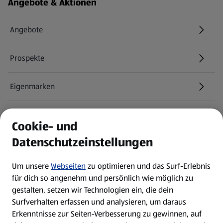
Fußzeilenmenü - weitere Links
Angebote & Aktionen
Angebote
Prospekte
Eigenmarken
ALDI Services
Cookie- und
Datenschutzeinstellungen
Newsletter
Um unsere
Webseiten
zu optimieren und das Surf-Erlebnis
WhatsApp
für dich so angenehm und persönlich wie möglich zu
gestalten, setzen wir Technologien ein, die dein
Surfverhalten erfassen und analysieren, um daraus
Über ALDI SÜD
Erkenntnisse zur Seiten-Verbesserung zu gewinnen, auf