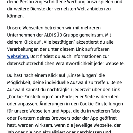
deine Person zugeschnittene Werbung auszuspielen und
Filialen
dir weitere Dienste der vernetzten Welt anbieten zu
können.
E-Ladestationen
Unsere Webseiten betreiben wir mit mehreren
Unternehmen der ALDI SÜD Gruppe gemeinsam. Mit
Nachhaltigkeit
deinem Klick auf „Alle bestätigen“ akzeptierst du alle
Verarbeitungen der unter diesem Link aufrufbaren
Karriere
Webseiten.
Dort findest du auch Informationen zur
datenschutzrechtlichen Verantwortlichkeit jeder Webseite.
Presse
Du hast nach einem Klick auf „Einstellungen“ die
Möglichkeit, deine individuelle Auswahl zu treffen. Deine
Hilfe & Kontakt
Auswahl kannst du nachträglich jederzeit über den Link
(öffnet in einem neuen Tab)
„Cookie-Einstellungen“ am Ende jeder Seite widerrufen
oder anpassen. Änderungen in den Cookie-Einstellungen
Unternehmen
für unsere Webseiten und Apps, die du in weiteren Tabs
oder Fenstern deines Browsers oder der App geöffnet
hast, werden wirksam, wenn die jeweilige Webseite, der
Folge uns hier:
Tab oder die App aktualisiert oder geschlossen und