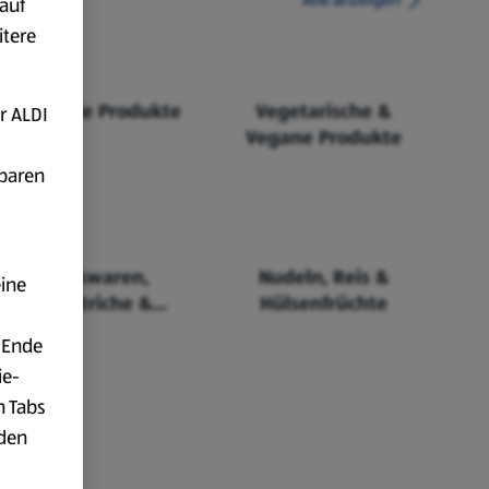
auf
itere
Fairtrade Produkte
Vegetarische &
r ALDI
Vegane Produkte
fbaren
Backwaren,
Nudeln, Reis &
eine
Aufstriche &
Hülsenfrüchte
Cerealien
 Ende
ie-
n Tabs
rden