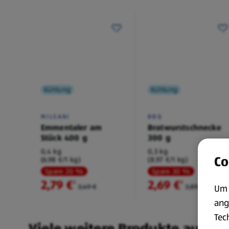
Kühlung
Kühlung
MILSANI
BBQ
Emmentaler am
Bratwurstschnecke
Stück 400 g
300 g
0,4 kg
0,3 kg
Co
(6,98 €/1 kg)
(8,97 €/1 kg)
Spare 20 %
Spare 30 %
2,79 €
2,69 €
²
²
3,49 €
3,89 €
Um 
ang
Tec
Viele weitere Produkte aus un