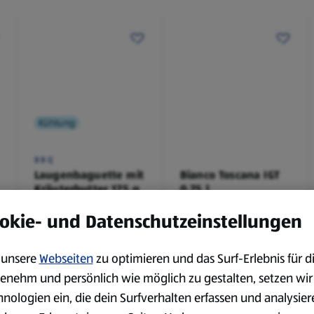
Kühlung
BBQ
Laugenbaguette mit
Bianco Toscana IGT
Kräuterbutter 175 g
0,75 l
0,18 kg
0,75 l
okie- und Datenschutzeinstellungen
(4,51 €/1 kg)
(3,72 €/1 l)
Spare 38 %
Spare 20 %
0,79 €
2,79 €
²
²
1,29 €
3,49 €
unsere
Webseiten
zu optimieren und das Surf-Erlebnis für d
enehm und persönlich wie möglich zu gestalten, setzen wir
hnologien ein, die dein Surfverhalten erfassen und analysier
serem Sortiment.