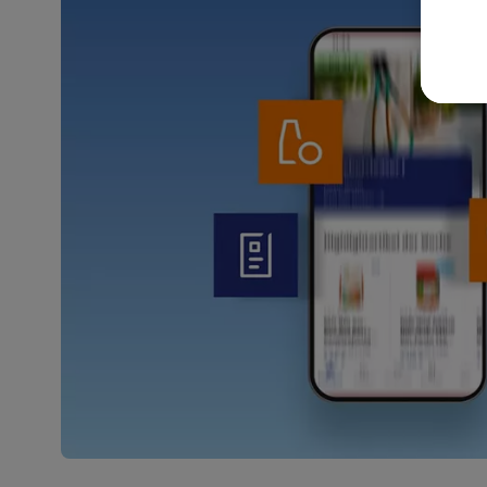
akt
wer
Weit
Dat
Übe