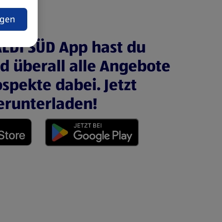
t
ngen
ALDI SÜD App hast du
nd überall alle Angebote
spekte dabei. Jetzt
erunterladen!
 neuen Tab)
(öffnet in einem neuen Tab)