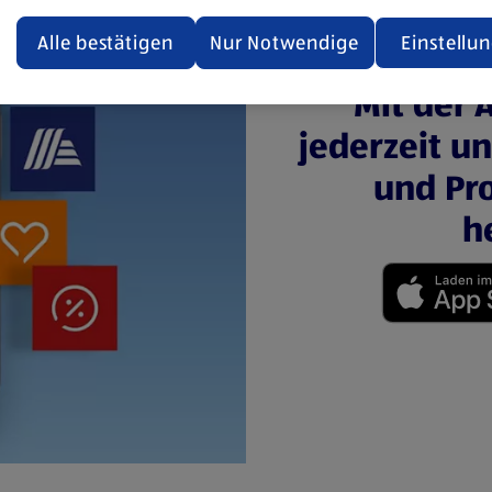
ualisiert oder geschlossen und anschließend wieder geöffne
den.
Alle bestätigen
Nur Notwendige
Einstellu
ere Informationen stellen wir dir in unserer
Mit der 
enschutzerklärung zur Verfügung.
jederzeit u
rsicht der Webseitenbetreiber und Datenschutzerklärungen
und Pro
h
(öffnet in einem