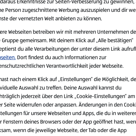
daraus Erkenntnisse zur Seiten-Verbesserung zu gewinnen, 
ne Person zugeschnittene Werbung auszuspielen und dir we
nste der vernetzten Welt anbieten zu können.
Markenprodukte
Bio-Produkte
ere Webseiten betreiben wir mit mehreren Unternehmen de
 Gruppe gemeinsam. Mit deinem Klick auf „Alle bestätigen“
eptierst du alle Verarbeitungen der unter diesem Link aufru
seiten.
Dort findest du auch Informationen zur
enschutzrechtlichen Verantwortlichkeit jeder Webseite.
Käse
Milchprodukte &
hast nach einem Klick auf „Einstellungen“ die Möglichkeit, d
Eier
ividuelle Auswahl zu treffen. Deine Auswahl kannst du
hträglich jederzeit über den Link „Cookie-Einstellungen“ am
er Seite widerrufen oder anpassen. Änderungen in den Cook
stellungen für unsere Webseiten und Apps, die du in weitere
r Fenstern deines Browsers oder der App geöffnet hast, we
ksam, wenn die jeweilige Webseite, der Tab oder die App