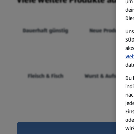
um 
dei
Die
Dauerhaft günstig
Neue Produkte
Uns
SÜD
akz
Web
dat
Fleisch & Fisch
Wurst & Aufschnitt
Du 
ind
nac
jed
Ein
ode
wir