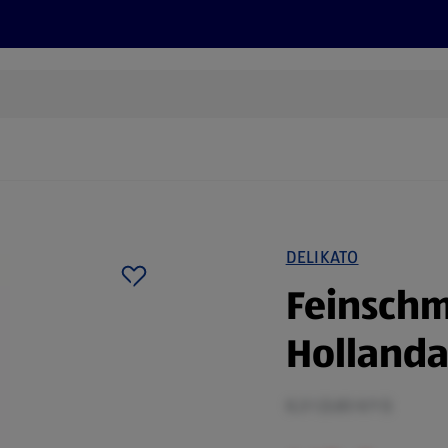
Rezepte und Tipps
Nachhaltigkeit
ALDI Services
DELIKATO
Feinschm
Hollanda
0,3 l (3,83 €/1 l)