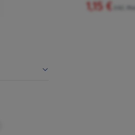
1,15 €
inkl. M