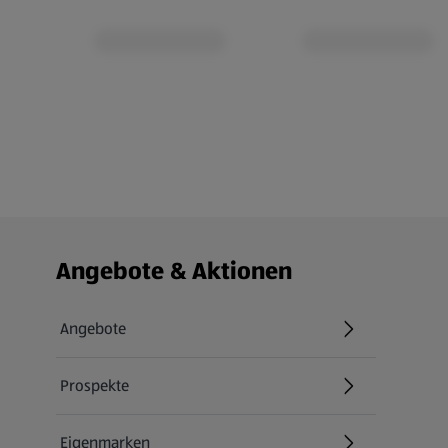
Fußzeilenmenü - weitere Links
Angebote & Aktionen
Angebote
Prospekte
Eigenmarken