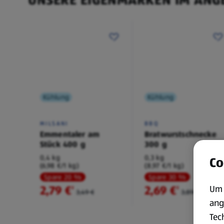
Kühlung
Kühlung
MILSANI
BBQ
Emmentaler am
Bratwurstschnecke
Stück 400 g
300 g
0,4 kg
0,3 kg
Co
(6,98 €/1 kg)
(8,97 €/1 kg)
Spare 20 %
Spare 30 %
2,79 €
2,69 €
Um 
²
²
3,49 €
3,89 €
ang
Tec