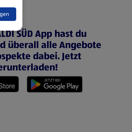
t
ngen
ALDI SÜD App hast du
nd überall alle Angebote
spekte dabei. Jetzt
erunterladen!
 neuen Tab)
(öffnet in einem neuen Tab)