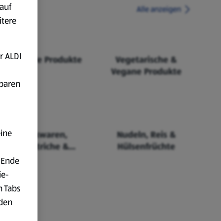
auf
Alle anzeigen
itere
r ALDI
Fairtrade Produkte
Vegetarische &
Vegane Produkte
fbaren
eine
Backwaren,
Nudeln, Reis &
Aufstriche &
Hülsenfrüchte
Cerealien
 Ende
ie-
n Tabs
rden