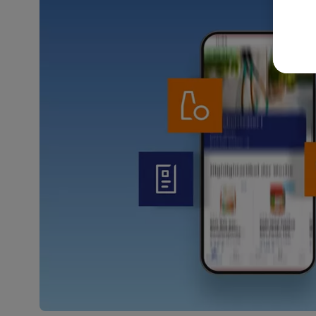
akt
wer
Weit
Dat
Übe