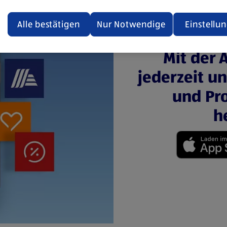
ualisiert oder geschlossen und anschließend wieder geöffne
den.
Alle bestätigen
Nur Notwendige
Einstellu
ere Informationen stellen wir dir in unserer
Mit der 
enschutzerklärung zur Verfügung.
jederzeit u
rsicht der Webseitenbetreiber und Datenschutzerklärungen
und Pro
h
(öffnet in einem