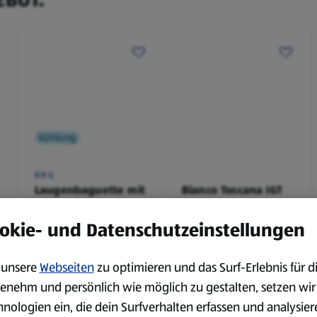
Kühlung
BBQ
Laugenbaguette mit
Bianco Toscana IGT
Kräuterbutter 175 g
0,75 l
0,18 kg
0,75 l
okie- und Datenschutzeinstellungen
(4,51 €/1 kg)
(3,72 €/1 l)
Spare 38 %
Spare 20 %
0,79 €
2,79 €
unsere
Webseiten
zu optimieren und das Surf-Erlebnis für d
²
²
1,29 €
3,49 €
enehm und persönlich wie möglich zu gestalten, setzen wir
hnologien ein, die dein Surfverhalten erfassen und analysier