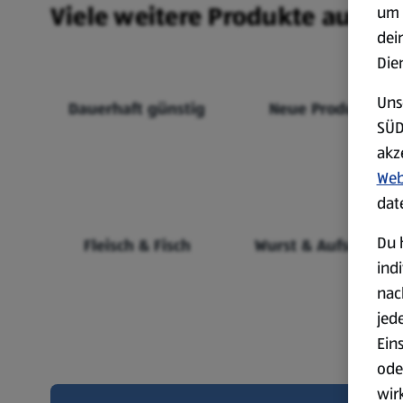
Viele weitere Produkte aus un
um 
dei
Die
Uns
Dauerhaft günstig
Neue Produkte
SÜD
akz
Web
dat
Du 
Fleisch & Fisch
Wurst & Aufschnitt
ind
nac
jed
Ein
ode
wir