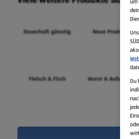
um 
dei
Die
Dauerhaft günstig
Neue Produkte
Uns
SÜD
akz
Web
dat
Fleisch & Fisch
Wurst & Aufschnitt
Du 
ind
nac
jed
Ein
ode
wir