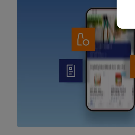
akt
wer
Weit
Dat
Übe