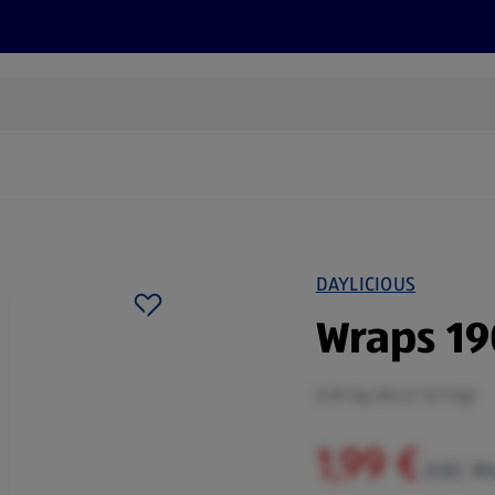
Rezepte und Tipps
Nachhaltigkeit
ALDI Services
DAYLICIOUS
Wraps 19
0,19 kg (10,47 €/1 kg)
1,99 €
inkl. M