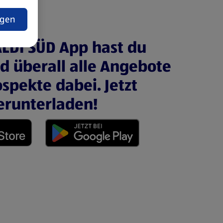
t
ngen
ALDI SÜD App hast du
nd überall alle Angebote
spekte dabei. Jetzt
erunterladen!
 neuen Tab)
(öffnet in einem neuen Tab)