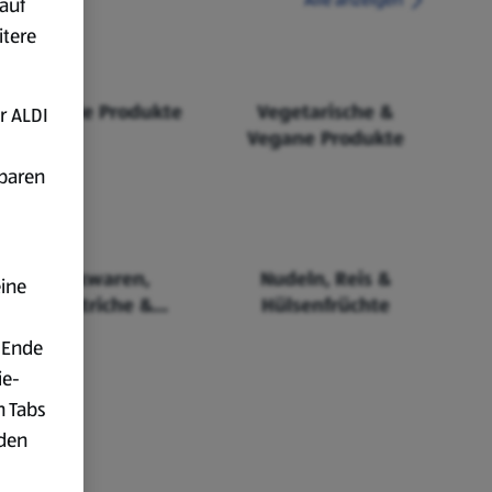
auf
itere
Fairtrade Produkte
Vegetarische &
r ALDI
Vegane Produkte
fbaren
Backwaren,
Nudeln, Reis &
eine
Aufstriche &
Hülsenfrüchte
Cerealien
 Ende
ie-
n Tabs
rden