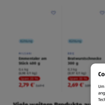
Kühlung
Kühlung
MILSANI
BBQ
Emmentaler am
Bratwurstschnecke
Stück 400 g
300 g
0,4 kg
0,3 kg
Co
(6,98 €/1 kg)
(8,97 €/1 kg)
Spare 20 %
Spare 30 %
2,79 €
2,69 €
²
²
3,49 €
3,89 €
Um 
ang
Tec
Viele weitere Produkte aus un