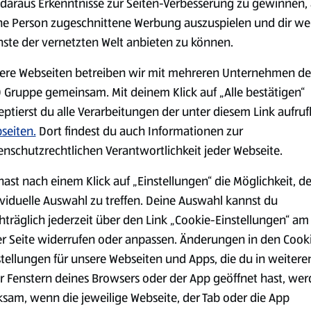
daraus Erkenntnisse zur Seiten-Verbesserung zu gewinnen, 
ne Person zugeschnittene Werbung auszuspielen und dir we
nste der vernetzten Welt anbieten zu können.
Markenprodukte
Bio-Produkte
ere Webseiten betreiben wir mit mehreren Unternehmen de
 Gruppe gemeinsam. Mit deinem Klick auf „Alle bestätigen“
eptierst du alle Verarbeitungen der unter diesem Link aufru
seiten.
Dort findest du auch Informationen zur
enschutzrechtlichen Verantwortlichkeit jeder Webseite.
Käse
Milchprodukte &
hast nach einem Klick auf „Einstellungen“ die Möglichkeit, d
Eier
ividuelle Auswahl zu treffen. Deine Auswahl kannst du
hträglich jederzeit über den Link „Cookie-Einstellungen“ am
er Seite widerrufen oder anpassen. Änderungen in den Cook
stellungen für unsere Webseiten und Apps, die du in weitere
r Fenstern deines Browsers oder der App geöffnet hast, we
ksam, wenn die jeweilige Webseite, der Tab oder die App