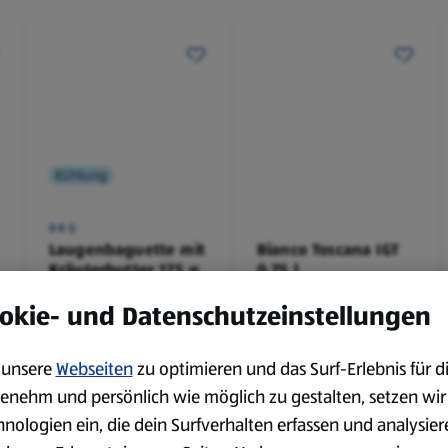
Kühlung
BBQ
Laugenbaguette mit
Bianco Toscana IGT
Kräuterbutter 175 g
0,75 l
0,18 kg
0,75 l
okie- und Datenschutzeinstellungen
(4,51 €/1 kg)
(3,72 €/1 l)
Spare 38 %
Spare 20 %
0,79 €
2,79 €
²
²
1,29 €
3,49 €
unsere
Webseiten
zu optimieren und das Surf-Erlebnis für d
enehm und persönlich wie möglich zu gestalten, setzen wir
hnologien ein, die dein Surfverhalten erfassen und analysier
serem Sortiment.