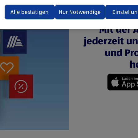
ualisiert oder geschlossen und anschließend wieder geöffne
den.
Alle bestätigen
Nur Notwendige
Einstellu
ere Informationen stellen wir dir in unserer
Mit der 
enschutzerklärung zur Verfügung.
jederzeit u
rsicht der Webseitenbetreiber und Datenschutzerklärungen
und Pro
h
(öffnet in einem