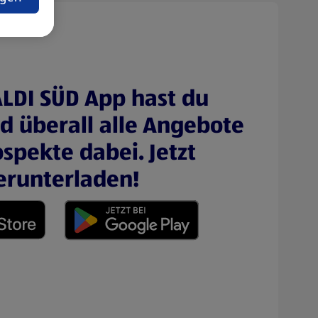
ALDI SÜD App hast du
nd überall alle Angebote
spekte dabei. Jetzt
erunterladen!
 neuen Tab)
(öffnet in einem neuen Tab)