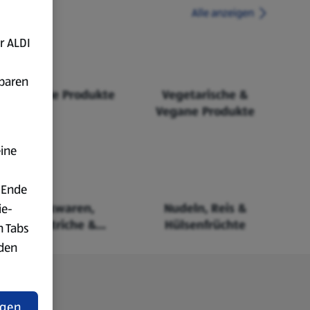
Alle anzeigen
r ALDI
fbaren
Fairtrade Produkte
Vegetarische &
Vegane Produkte
eine
 Ende
Backwaren,
Nudeln, Reis &
ie-
Aufstriche &
Hülsenfrüchte
n Tabs
Cerealien
rden
t
ngen