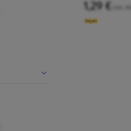
1,29 €
inkl. M
Vegan