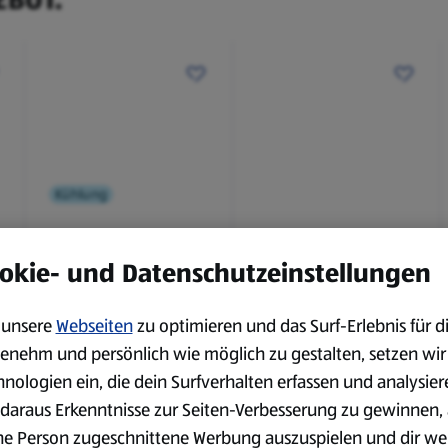
Kühlung
BBQ
okie- und Datenschutzeinstellungen
Laugenbaguette mit
Bianco Toscana IGT
Kräuterbutter 175 g
0,75 l
0,18 kg
0,75 l
unsere
Webseiten
zu optimieren und das Surf-Erlebnis für d
(4,51 €/1 kg)
(3,72 €/1 l)
enehm und persönlich wie möglich zu gestalten, setzen wir
Spare 38 %
Spare 20 %
0,79 €
2,79 €
hnologien ein, die dein Surfverhalten erfassen und analysier
²
²
1,29 €
3,49 €
daraus Erkenntnisse zur Seiten-Verbesserung zu gewinnen, 
ne Person zugeschnittene Werbung auszuspielen und dir we