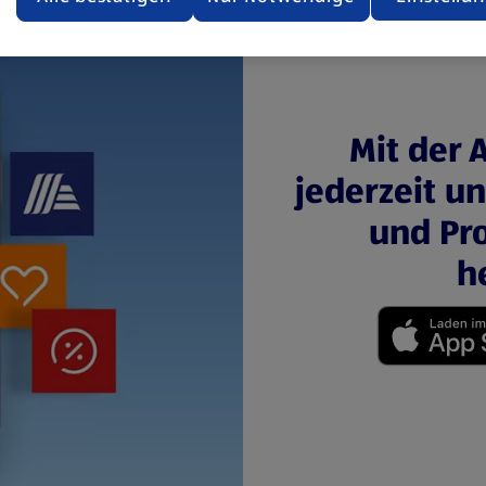
ere Informationen stellen wir dir in unserer
enschutzerklärung zur Verfügung.
rsicht der Webseitenbetreiber und Datenschutzerklärungen
Mit der 
jederzeit u
und Pro
h
(öffnet in einem