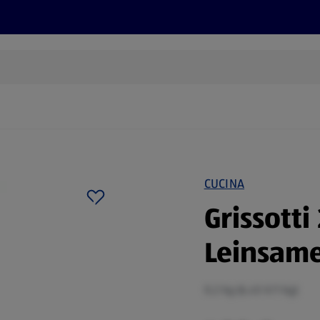
Rezepte und Tipps
Nachhaltigkeit
ALDI Services
CUCINA
Grissott
Leinsam
0,2 kg (6,45 €/1 kg)