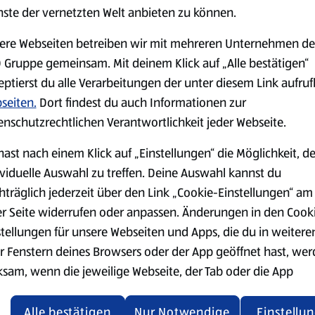
serem Sortiment.
nste der vernetzten Welt anbieten zu können.
ere Webseiten betreiben wir mit mehreren Unternehmen de
 Gruppe gemeinsam. Mit deinem Klick auf „Alle bestätigen“
eptierst du alle Verarbeitungen der unter diesem Link aufru
Markenprodukte
Bio-Produkte
seiten.
Dort findest du auch Informationen zur
enschutzrechtlichen Verantwortlichkeit jeder Webseite.
hast nach einem Klick auf „Einstellungen“ die Möglichkeit, d
ividuelle Auswahl zu treffen. Deine Auswahl kannst du
hträglich jederzeit über den Link „Cookie-Einstellungen“ am
Käse
Milchprodukte &
er Seite widerrufen oder anpassen. Änderungen in den Cook
Eier
stellungen für unsere Webseiten und Apps, die du in weitere
r Fenstern deines Browsers oder der App geöffnet hast, we
ksam, wenn die jeweilige Webseite, der Tab oder die App
ualisiert oder geschlossen und anschließend wieder geöffne
den.
Alle bestätigen
Nur Notwendige
Einstellu