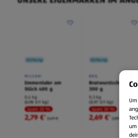
Kühlung
Kühlung
MILSANI
BBQ
Co
Emmentaler am
Bratwurstschnecke
Stück 400 g
300 g
0,4 kg
0,3 kg
Um 
(6,98 €/1 kg)
(8,97 €/1 kg)
ang
Spare 20 %
Spare 30 %
2,79 €
2,69 €
²
²
Tec
3,49 €
3,89 €
um 
dei