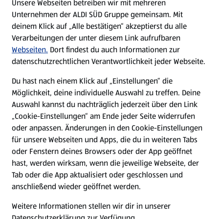
Unsere Webseiten betreiben wir mit mehreren
Unternehmen der ALDI SÜD Gruppe gemeinsam. Mit
Nachhaltigkeit
deinem Klick auf „Alle bestätigen“ akzeptierst du alle
Verarbeitungen der unter diesem Link aufrufbaren
Karriere
Webseiten.
Dort findest du auch Informationen zur
datenschutzrechtlichen Verantwortlichkeit jeder Webseite.
Presse
Du hast nach einem Klick auf „Einstellungen“ die
Möglichkeit, deine individuelle Auswahl zu treffen. Deine
Hilfe & Kontakt
Auswahl kannst du nachträglich jederzeit über den Link
(öffnet in einem neuen Tab)
„Cookie-Einstellungen“ am Ende jeder Seite widerrufen
oder anpassen. Änderungen in den Cookie-Einstellungen
Unternehmen
für unsere Webseiten und Apps, die du in weiteren Tabs
oder Fenstern deines Browsers oder der App geöffnet
hast, werden wirksam, wenn die jeweilige Webseite, der
Folge uns hier:
Tab oder die App aktualisiert oder geschlossen und
anschließend wieder geöffnet werden.
Jetzt die ALDI SÜD App downloaden
Weitere Informationen stellen wir dir in unserer
Datenschutzerklärung zur Verfügung.