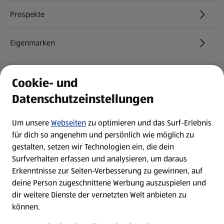
Prospekte
Eigenmarken
ALDI Services
Cookie- und
Datenschutzeinstellungen
Newsletter
Um unsere
Webseiten
zu optimieren und das Surf-Erlebnis
WhatsApp
für dich so angenehm und persönlich wie möglich zu
gestalten, setzen wir Technologien ein, die dein
Surfverhalten erfassen und analysieren, um daraus
Über ALDI SÜD
Erkenntnisse zur Seiten-Verbesserung zu gewinnen, auf
deine Person zugeschnittene Werbung auszuspielen und
Filialen
dir weitere Dienste der vernetzten Welt anbieten zu
können.
E-Ladestationen