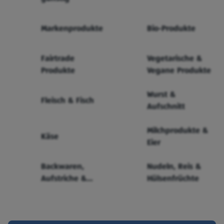
Markenprodukte
Bio-Produkte
Fairtrade
Vegetarische &
Produkte
Vegane Produkte
Wurst &
Fleisch & Fisch
Aufschnitt
Milchprodukte &
Käse
Eier
Backwaren,
Nudeln, Reis &
Aufstriche &
Hülsenfrüchte
Cerealien