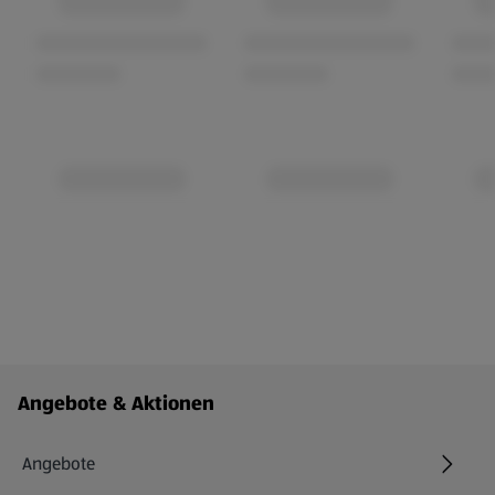
Fußzeilenmenü - weitere Links
Angebote & Aktionen
Angebote