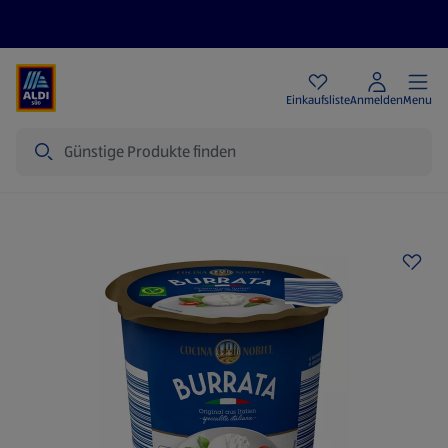
Angebote
Einkaufsliste
Anmelden
Menu
Suche