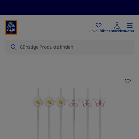
Angebote
Einkaufsliste
Anmelden
Menu
Suche