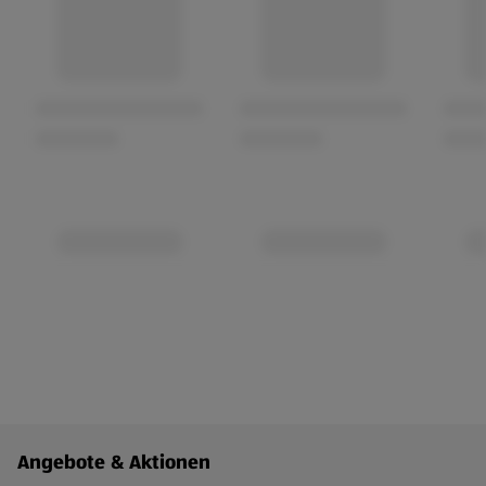
Fußzeilenmenü - weitere Links
Angebote & Aktionen