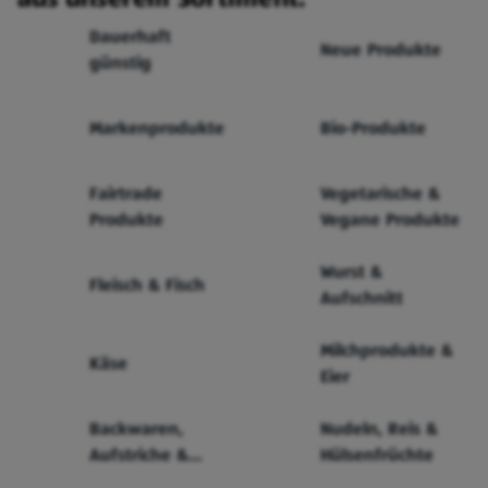
Dauerhaft
Neue Produkte
günstig
Markenprodukte
Bio-Produkte
Fairtrade
Vegetarische &
Produkte
Vegane Produkte
Wurst &
Fleisch & Fisch
Aufschnitt
Milchprodukte &
Käse
Eier
Backwaren,
Nudeln, Reis &
Aufstriche &
Hülsenfrüchte
Cerealien