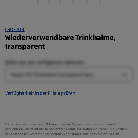
CROFTON
Wiederverwendbare Trinkhalme,
transparent
Wähle aus den verfügbaren Optionen:
Design
Design
Verfügbarkeit in der Filiale prüfen
¹ Bitte beachte, dass diese Aktionsartikel im Gegensatz zu unserem ständig
verfügbaren Sortiment nur in begrenzter Anzahl zur Verfügung stehen. Sie können
daher schon am Vormittag des ersten Aktionstages kurz nach Aktionsbeginn