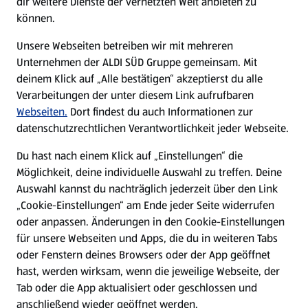
dir weitere Dienste der vernetzten Welt anbieten zu
können.
E-Ladestationen
Unsere Webseiten betreiben wir mit mehreren
Unternehmen der ALDI SÜD Gruppe gemeinsam. Mit
Nachhaltigkeit
deinem Klick auf „Alle bestätigen“ akzeptierst du alle
Verarbeitungen der unter diesem Link aufrufbaren
Karriere
Webseiten.
Dort findest du auch Informationen zur
datenschutzrechtlichen Verantwortlichkeit jeder Webseite.
Presse
Du hast nach einem Klick auf „Einstellungen“ die
Möglichkeit, deine individuelle Auswahl zu treffen. Deine
Hilfe & Kontakt
Auswahl kannst du nachträglich jederzeit über den Link
(öffnet in einem neuen Tab)
„Cookie-Einstellungen“ am Ende jeder Seite widerrufen
oder anpassen. Änderungen in den Cookie-Einstellungen
Unternehmen
für unsere Webseiten und Apps, die du in weiteren Tabs
oder Fenstern deines Browsers oder der App geöffnet
hast, werden wirksam, wenn die jeweilige Webseite, der
Folge uns hier:
Tab oder die App aktualisiert oder geschlossen und
anschließend wieder geöffnet werden.