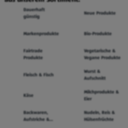
Dauerhaft
Neue Produkte
günstig
Markenprodukte
Bio-Produkte
Fairtrade
Vegetarische &
Produkte
Vegane Produkte
Wurst &
Fleisch & Fisch
Aufschnitt
Milchprodukte &
Käse
Eier
Backwaren,
Nudeln, Reis &
Aufstriche &
Hülsenfrüchte
Cerealien