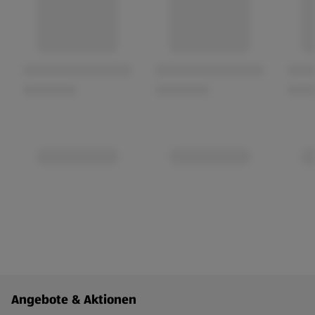
Fußzeilenmenü - weitere Links
Angebote & Aktionen