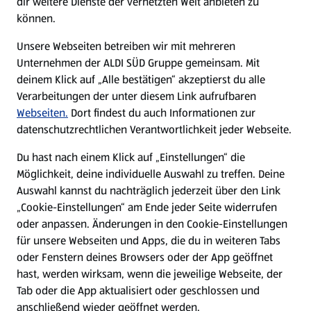
dir weitere Dienste der vernetzten Welt anbieten zu
können.
E-Ladestationen
Unsere Webseiten betreiben wir mit mehreren
Unternehmen der ALDI SÜD Gruppe gemeinsam. Mit
Nachhaltigkeit
deinem Klick auf „Alle bestätigen“ akzeptierst du alle
Verarbeitungen der unter diesem Link aufrufbaren
Karriere
Webseiten.
Dort findest du auch Informationen zur
datenschutzrechtlichen Verantwortlichkeit jeder Webseite.
Presse
Du hast nach einem Klick auf „Einstellungen“ die
Möglichkeit, deine individuelle Auswahl zu treffen. Deine
Hilfe & Kontakt
Auswahl kannst du nachträglich jederzeit über den Link
(öffnet in einem neuen Tab)
„Cookie-Einstellungen“ am Ende jeder Seite widerrufen
oder anpassen. Änderungen in den Cookie-Einstellungen
Unternehmen
für unsere Webseiten und Apps, die du in weiteren Tabs
oder Fenstern deines Browsers oder der App geöffnet
hast, werden wirksam, wenn die jeweilige Webseite, der
Folge uns hier:
Tab oder die App aktualisiert oder geschlossen und
anschließend wieder geöffnet werden.