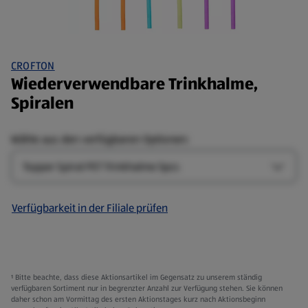
CROFTON
Wiederverwendbare Trinkhalme,
Spiralen
Wähle aus den verfügbaren Optionen:
Design
Design
Verfügbarkeit in der Filiale prüfen
¹ Bitte beachte, dass diese Aktionsartikel im Gegensatz zu unserem ständig
verfügbaren Sortiment nur in begrenzter Anzahl zur Verfügung stehen. Sie können
daher schon am Vormittag des ersten Aktionstages kurz nach Aktionsbeginn