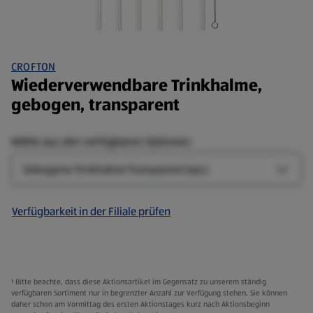
CROFTON
Wiederverwendbare Trinkhalme,
gebogen, transparent
Wähle aus den verfügbaren Optionen:
Design
Design
Verfügbarkeit in der Filiale prüfen
¹ Bitte beachte, dass diese Aktionsartikel im Gegensatz zu unserem ständig
verfügbaren Sortiment nur in begrenzter Anzahl zur Verfügung stehen. Sie können
daher schon am Vormittag des ersten Aktionstages kurz nach Aktionsbeginn