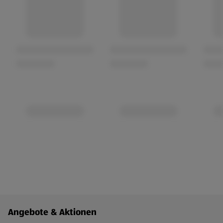
Fußzeilenmenü - weitere Links
Angebote & Aktionen