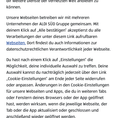
dir weitere Dienste der vernetzten Welt anbieten zu
können.
E-Ladestationen
Unsere Webseiten betreiben wir mit mehreren
Unternehmen der ALDI SÜD Gruppe gemeinsam. Mit
Nachhaltigkeit
deinem Klick auf „Alle bestätigen“ akzeptierst du alle
Verarbeitungen der unter diesem Link aufrufbaren
Karriere
Webseiten.
Dort findest du auch Informationen zur
datenschutzrechtlichen Verantwortlichkeit jeder Webseite.
Presse
Du hast nach einem Klick auf „Einstellungen“ die
Möglichkeit, deine individuelle Auswahl zu treffen. Deine
Hilfe & Kontakt
Auswahl kannst du nachträglich jederzeit über den Link
(öffnet in einem neuen Tab)
„Cookie-Einstellungen“ am Ende jeder Seite widerrufen
oder anpassen. Änderungen in den Cookie-Einstellungen
Unternehmen
für unsere Webseiten und Apps, die du in weiteren Tabs
oder Fenstern deines Browsers oder der App geöffnet
hast, werden wirksam, wenn die jeweilige Webseite, der
Folge uns hier:
Tab oder die App aktualisiert oder geschlossen und
anschließend wieder geöffnet werden.