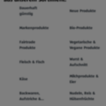
Dauerhaft
Neue Produkte
günstig
Markenprodukte
Bio-Produkte
Fairtrade
Vegetarische &
Produkte
Vegane Produkte
Wurst &
Fleisch & Fisch
Aufschnitt
Milchprodukte &
Käse
Eier
Backwaren,
Nudeln, Reis &
Aufstriche &
Hülsenfrüchte
Cerealien