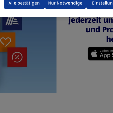
den.
Alle bestätigen
Nur Notwendige
Einstellu
Mit der 
ere Informationen stellen wir dir in unserer
jederzeit u
enschutzerklärung zur Verfügung.
und Pro
rsicht der Webseitenbetreiber und Datenschutzerklärungen
h
(öffnet in einem