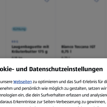
Kühlung
BBQ
Laugenbaguette mit
Bianco Toscana IGT
Kräuterbutter 175 g
0,75 l
0,18 kg
0,75 l
(4,51 €/1 kg)
(3,72 €/1 l)
okie- und Datenschutzeinstellungen
Spare 38 %
Spare 20 %
0,79 €
2,79 €
²
²
1,29 €
3,49 €
unsere
Webseiten
zu optimieren und das Surf-Erlebnis für d
enehm und persönlich wie möglich zu gestalten, setzen wir
serem Sortiment.
hnologien ein, die dein Surfverhalten erfassen und analysier
daraus Erkenntnisse zur Seiten-Verbesserung zu gewinnen, 