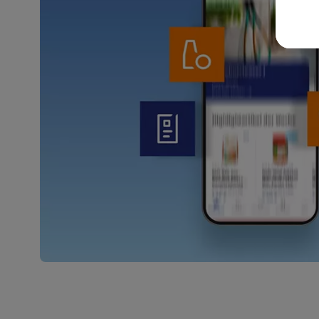
wer
Weit
Dat
Übe