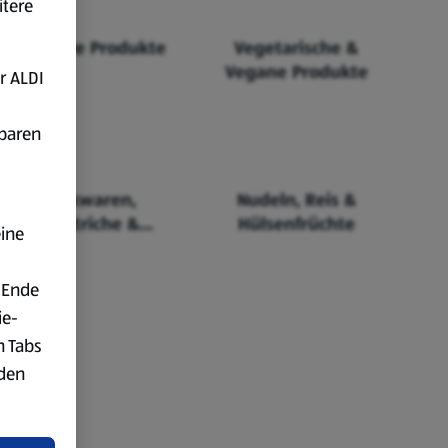
itere
Fairtrade Produkte
Vegetarische &
Vegane Produkte
r ALDI
fbaren
Backwaren,
Nudeln, Reis &
Aufstriche &
Hülsenfrüchte
eine
Cerealien
 Ende
ie-
n Tabs
rden
t