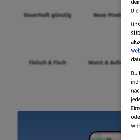
dei
Die
Dauerhaft günstig
Neue Produkte
Uns
SÜD
akz
Web
dat
Fleisch & Fisch
Wurst & Aufschnitt
Du 
ind
nac
jed
Ein
ode
wir
akt