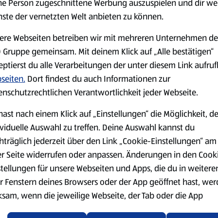
ne Person zugeschnittene Werbung auszuspielen und dir we
nste der vernetzten Welt anbieten zu können.
Markenprodukte
Bio-Produkte
ere Webseiten betreiben wir mit mehreren Unternehmen de
 Gruppe gemeinsam. Mit deinem Klick auf „Alle bestätigen“
eptierst du alle Verarbeitungen der unter diesem Link aufru
seiten.
Dort findest du auch Informationen zur
enschutzrechtlichen Verantwortlichkeit jeder Webseite.
Käse
Milchprodukte &
Eier
hast nach einem Klick auf „Einstellungen“ die Möglichkeit, d
ividuelle Auswahl zu treffen. Deine Auswahl kannst du
hträglich jederzeit über den Link „Cookie-Einstellungen“ am
er Seite widerrufen oder anpassen. Änderungen in den Cook
stellungen für unsere Webseiten und Apps, die du in weitere
r Fenstern deines Browsers oder der App geöffnet hast, we
ksam, wenn die jeweilige Webseite, der Tab oder die App
ualisiert oder geschlossen und anschließend wieder geöffne