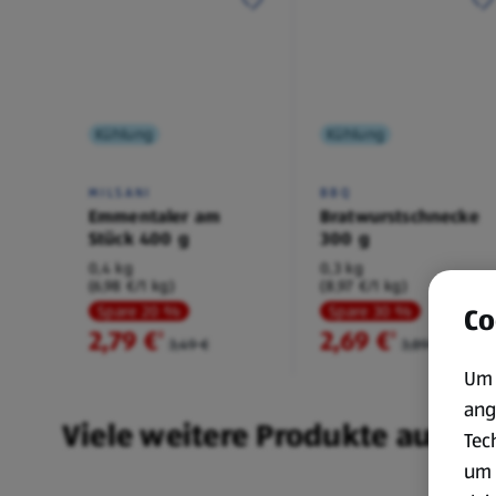
Kühlung
Kühlung
MILSANI
BBQ
Emmentaler am
Bratwurstschnecke
Stück 400 g
300 g
0,4 kg
0,3 kg
(6,98 €/1 kg)
(8,97 €/1 kg)
Co
Spare 20 %
Spare 30 %
2,79 €
2,69 €
²
²
3,49 €
3,89 €
Um 
ang
Viele weitere Produkte aus un
Tec
um 