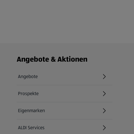
Fußzeilenmenü - weitere Links
Angebote & Aktionen
Angebote
Prospekte
Eigenmarken
ALDI Services