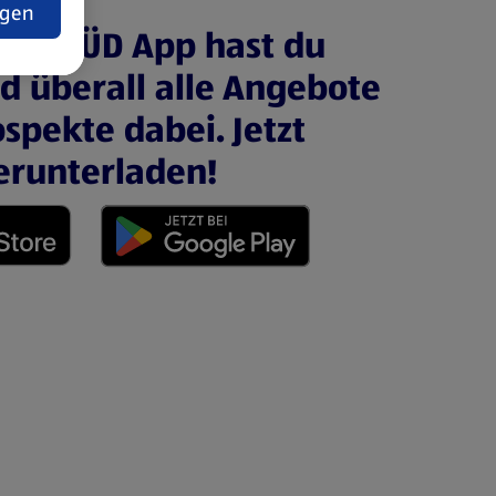
ngen
ALDI SÜD App hast du
nd überall alle Angebote
spekte dabei. Jetzt
erunterladen!
 neuen Tab)
(öffnet in einem neuen Tab)