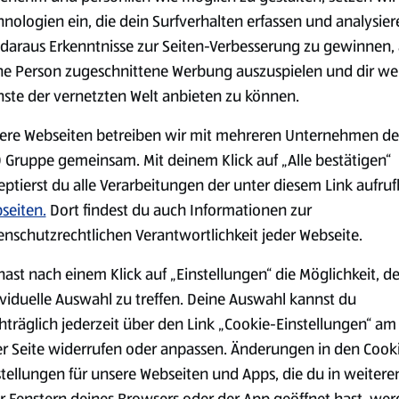
0,79 €
2,79 €
²
²
1,29 €
3,49 €
hnologien ein, die dein Surfverhalten erfassen und analysier
daraus Erkenntnisse zur Seiten-Verbesserung zu gewinnen, 
ne Person zugeschnittene Werbung auszuspielen und dir we
serem Sortiment.
nste der vernetzten Welt anbieten zu können.
ere Webseiten betreiben wir mit mehreren Unternehmen de
 Gruppe gemeinsam. Mit deinem Klick auf „Alle bestätigen“
Markenprodukte
Bio-Produkte
eptierst du alle Verarbeitungen der unter diesem Link aufru
seiten.
Dort findest du auch Informationen zur
enschutzrechtlichen Verantwortlichkeit jeder Webseite.
hast nach einem Klick auf „Einstellungen“ die Möglichkeit, d
ividuelle Auswahl zu treffen. Deine Auswahl kannst du
Käse
Milchprodukte &
hträglich jederzeit über den Link „Cookie-Einstellungen“ am
Eier
er Seite widerrufen oder anpassen. Änderungen in den Cook
stellungen für unsere Webseiten und Apps, die du in weitere
r Fenstern deines Browsers oder der App geöffnet hast, we