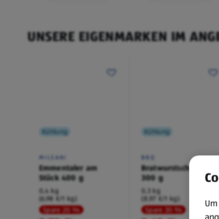
UNSERE EIGENMARKEN IM ANG
Kühlung
Kühlung
MILSANI
BBQ
Emmentaler am
Bratwurstschnecke
Co
Stück 400 g
300 g
0,4 kg
0,3 kg
(6,98 €/1 kg)
(8,97 €/1 kg)
Um 
Spare 20 %
Spare 30 %
ang