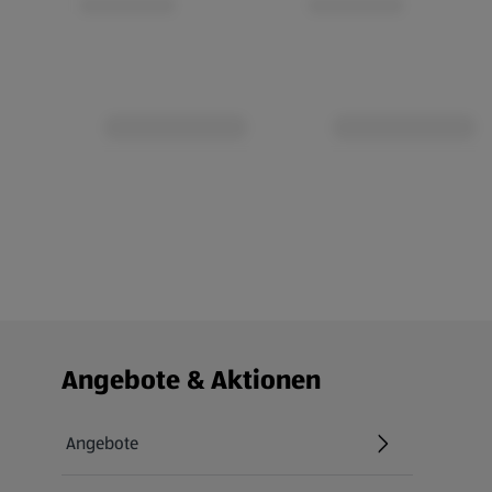
Fußzeilenmenü - weitere Links
Angebote & Aktionen
Angebote