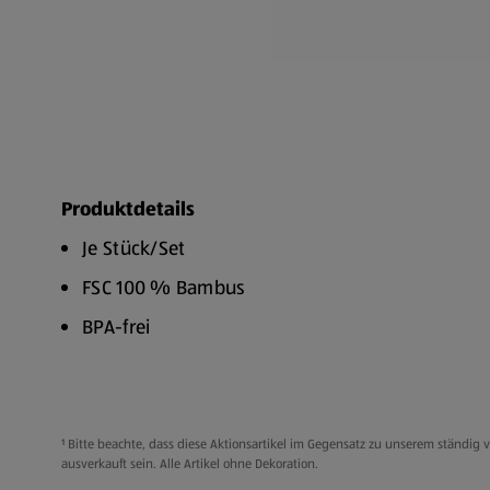
Produktdetails
Je Stück/Set
FSC 100 % Bambus
BPA-frei
Spülmaschinengeeignet (nur Lebensmittelbehält
Edelstahl-Tablett)
Nur Handwäsche für Einleger und alle Bambus-
¹ Bitte beachte, dass diese Aktionsartikel im Gegensatz zu unserem ständi
ausverkauft sein. Alle Artikel ohne Dekoration.