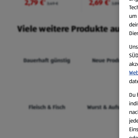
2,79 €
2,69 €
²
²
3,49 €
3,89 €
Tec
um 
dei
Viele weitere Produkte aus un
Die
Uns
SÜD
Dauerhaft günstig
Neue Produkte
akz
Web
dat
Du 
ind
Fleisch & Fisch
Wurst & Aufschnitt
nac
jed
Ein
ode