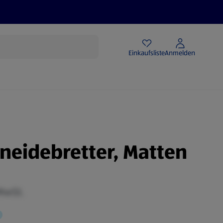
Angebote
Einkaufsliste
Anmelden
hneidebretter, Matten
 MwSt.