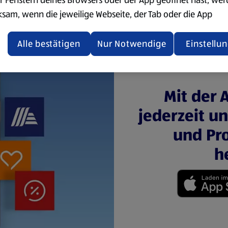
ksam, wenn die jeweilige Webseite, der Tab oder die App
ualisiert oder geschlossen und anschließend wieder geöffne
den.
Alle bestätigen
Nur Notwendige
Einstellu
ere Informationen stellen wir dir in unserer
enschutzerklärung zur Verfügung.
Mit der 
rsicht der Webseitenbetreiber und Datenschutzerklärungen
jederzeit u
und Pro
h
(öffnet in einem