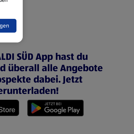
t
ngen
ALDI SÜD App hast du
nd überall alle Angebote
spekte dabei. Jetzt
erunterladen!
 neuen Tab)
(öffnet in einem neuen Tab)