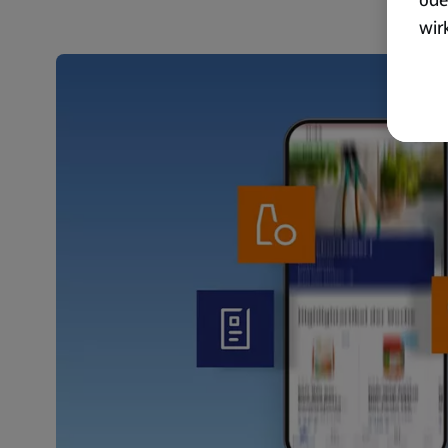
wir
akt
wer
Weit
Dat
Übe