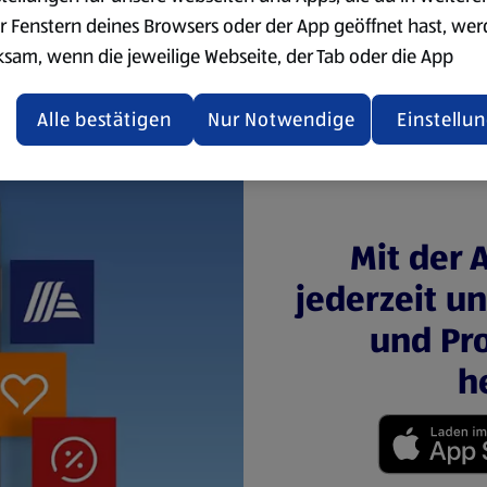
r Fenstern deines Browsers oder der App geöffnet hast, we
ksam, wenn die jeweilige Webseite, der Tab oder die App
ualisiert oder geschlossen und anschließend wieder geöffne
den.
Alle bestätigen
Nur Notwendige
Einstellu
ere Informationen stellen wir dir in unserer
enschutzerklärung zur Verfügung.
rsicht der Webseitenbetreiber und Datenschutzerklärungen
Mit der 
jederzeit u
und Pro
h