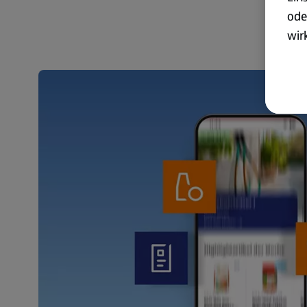
ode
wir
akt
wer
Weit
Dat
Übe