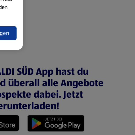
rden
t
ngen
ALDI SÜD App hast du
nd überall alle Angebote
spekte dabei. Jetzt
erunterladen!