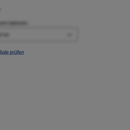
aren Optionen:
Art-Optionen öffnen
liale prüfen