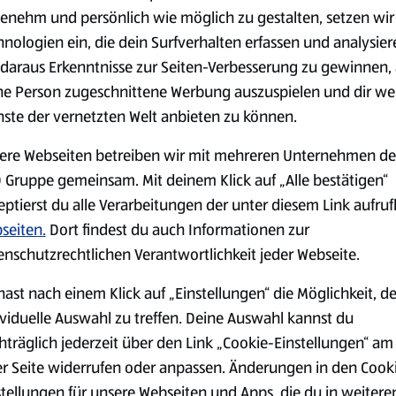
(4,51 €/1 kg)
(3,72 €/1 l)
ppen, z. B. an
enehm und persönlich wie möglich zu gestalten, setzen wir
Spare 38 %
Spare 20 %
hnologien ein, die dein Surfverhalten erfassen und analysier
0,79 €
2,79 €
²
²
1,29 €
3,49 €
daraus Erkenntnisse zur Seiten-Verbesserung zu gewinnen, 
ne Person zugeschnittene Werbung auszuspielen und dir we
nste der vernetzten Welt anbieten zu können.
serem Sortiment.
ere Webseiten betreiben wir mit mehreren Unternehmen de
 Gruppe gemeinsam. Mit deinem Klick auf „Alle bestätigen“
eptierst du alle Verarbeitungen der unter diesem Link aufru
Markenprodukte
Bio-Produkte
seiten.
Dort findest du auch Informationen zur
enschutzrechtlichen Verantwortlichkeit jeder Webseite.
hast nach einem Klick auf „Einstellungen“ die Möglichkeit, d
ividuelle Auswahl zu treffen. Deine Auswahl kannst du
hträglich jederzeit über den Link „Cookie-Einstellungen“ am
Käse
Milchprodukte &
er Seite widerrufen oder anpassen. Änderungen in den Cook
Eier
stellungen für unsere Webseiten und Apps, die du in weitere