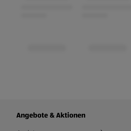
Fußzeilenmenü - weitere Links
Angebote & Aktionen