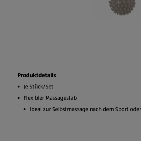
Produktdetails
Je Stück/Set
Flexibler Massagestab
Ideal zur Selbstmassage nach dem Sport ode
Zur Anwendung an verschiedenen Muskelgrupp
Rücken, Nacken
Fördert die Durchblutung in den massierten 