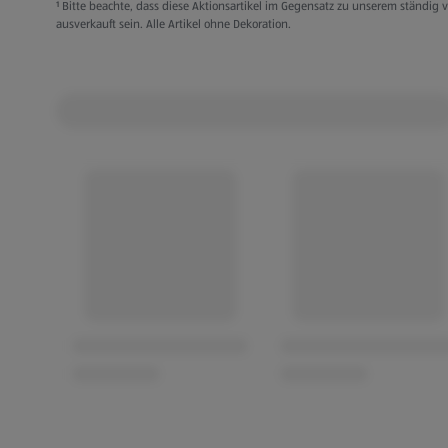
¹ Bitte beachte, dass diese Aktionsartikel im Gegensatz zu unserem ständi
ausverkauft sein. Alle Artikel ohne Dekoration.
Mit austauschbaren Massagesegmenten
Einfache Montage
Zwei Griffe für bequeme Handhabung
Länge ca. 42 cm
Nackenmassagekissen
Massiert und dehnt die Nackenmuskulatur
Ideal zur Entspannung, z. B. nach einem lang
nach dem Sport
Mit sechs Massagenoppen
Ergonomisches Design
Einfache Anwendung
Maße: ca. 22,5 x 11 x 17 cm