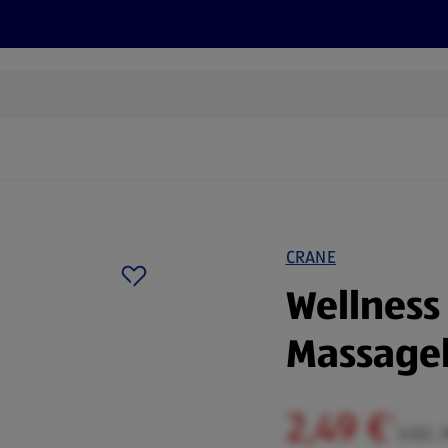
Rezepte und Tipps
Nachhaltigkeit
ALDI Services
CRANE
Wellness
Massageb
2,49 €
¹
inkl.