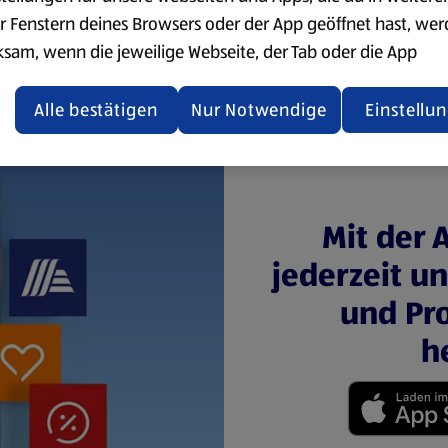
r Fenstern deines Browsers oder der App geöffnet hast, we
ksam, wenn die jeweilige Webseite, der Tab oder die App
ualisiert oder geschlossen und anschließend wieder geöffne
den.
Alle bestätigen
Nur Notwendige
Einstellu
ere Informationen stellen wir dir in unserer
enschutzerklärung zur Verfügung.
rsicht der Webseitenbetreiber und Datenschutzerklärungen
Mit der 
jederzeit u
und Pro
h