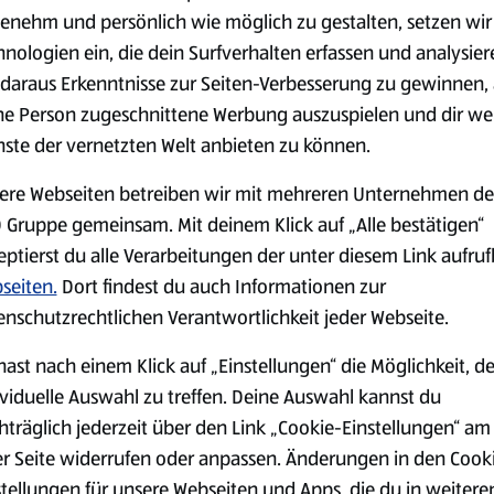
(4,51 €/1 kg)
(3,72 €/1 l)
enehm und persönlich wie möglich zu gestalten, setzen wir
Spare 38 %
Spare 20 %
hnologien ein, die dein Surfverhalten erfassen und analysier
0,79 €
2,79 €
²
²
1,29 €
3,49 €
daraus Erkenntnisse zur Seiten-Verbesserung zu gewinnen, 
ne Person zugeschnittene Werbung auszuspielen und dir we
nste der vernetzten Welt anbieten zu können.
serem Sortiment.
ere Webseiten betreiben wir mit mehreren Unternehmen de
 Gruppe gemeinsam. Mit deinem Klick auf „Alle bestätigen“
eptierst du alle Verarbeitungen der unter diesem Link aufru
Markenprodukte
Bio-Produkte
seiten.
Dort findest du auch Informationen zur
enschutzrechtlichen Verantwortlichkeit jeder Webseite.
hast nach einem Klick auf „Einstellungen“ die Möglichkeit, d
ividuelle Auswahl zu treffen. Deine Auswahl kannst du
hträglich jederzeit über den Link „Cookie-Einstellungen“ am
Käse
Milchprodukte &
er Seite widerrufen oder anpassen. Änderungen in den Cook
Eier
stellungen für unsere Webseiten und Apps, die du in weitere