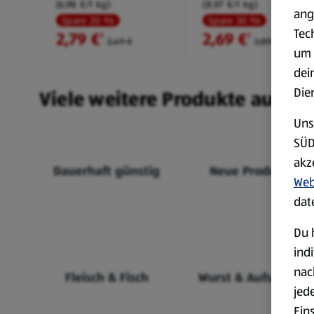
(6,98 €/1 kg)
(8,97 €/1 kg)
ang
Spare 20 %
Spare 30 %
Tec
2,79 €
2,69 €
²
²
3,49 €
3,89 €
um 
dei
Die
Viele weitere Produkte aus un
Uns
SÜD
akz
Dauerhaft günstig
Neue Produkte
Web
dat
Du 
ind
nac
Fleisch & Fisch
Wurst & Aufschnitt
jed
Ein