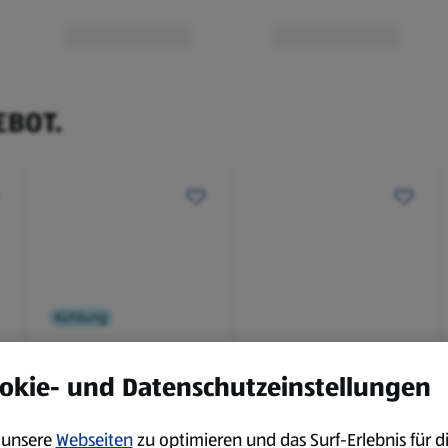
EBOT.
Kühlung
BBQ
okie- und Datenschutzeinstellungen
Laugenbaguette mit
Bianco Toscana IGT
Kräuterbutter 175 g
0,75 l
unsere
Webseiten
zu optimieren und das Surf-Erlebnis für d
0,18 kg
0,75 l