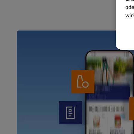
ode
wir
akt
wer
Weit
Dat
Übe