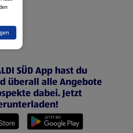
rden
t
ngen
ALDI SÜD App hast du
nd überall alle Angebote
spekte dabei. Jetzt
erunterladen!