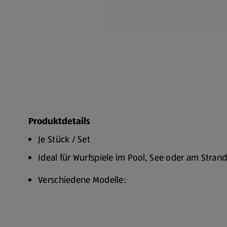
Produktdetails
Je Stück / Set
Ideal für Wurfspiele im Pool, See oder am Stran
Verschiedene Modelle:
Volleyball: Durchmesser ca. 15 cm
Set mit 3 Wasser-Wurfscheiben: Spritzt beim