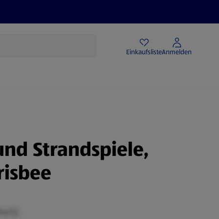
Angebote
Einkaufsliste
Anmelden
und Strandspiele,
risbee
MwSt.