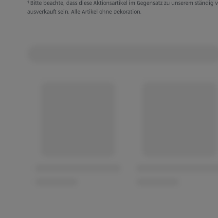
ca. 15 / 16 / 17 cm
¹ Bitte beachte, dass diese Aktionsartikel im Gegensatz zu unserem ständi
ausverkauft sein. Alle Artikel ohne Dekoration.
Beach-Tennis-Set: 2 Schläger und 1 Ball
Set mit 2 Wasserball-Oktopussen: Spritzen b
Boccia-Set: Mit 8 Kugeln in praktischer Auf