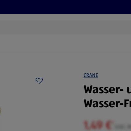
Rezepte und Tipps
Nachhaltigkeit
ALDI Services
CRANE
Wasser- 
Wasser-F
1,49 €
¹
inkl. 