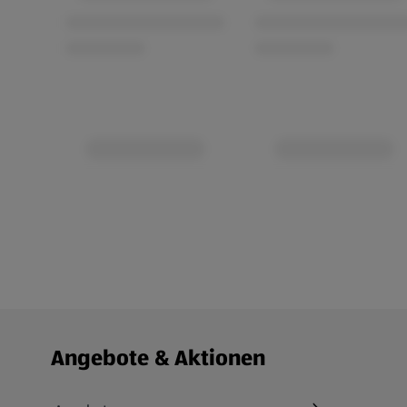
Fußzeilenmenü - weitere Links
Angebote & Aktionen