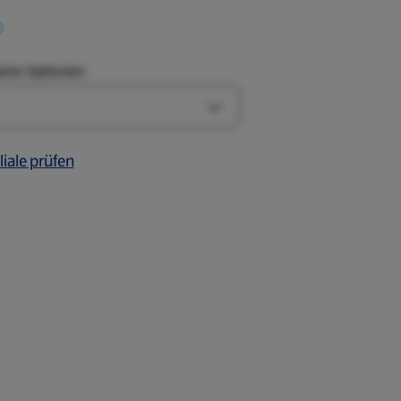
aren Optionen:
Art-Optionen öffnen
liale prüfen