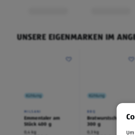
UNSERE EIGENMARKEN IM ANG
Kühlung
Kühlung
MILSANI
BBQ
Co
Emmentaler am
Bratwurstschnecke
Stück 400 g
300 g
Um 
0,4 kg
0,3 kg