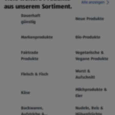
Alle anzeigen
aus unserem Sortiment.
Dauerhaft
Neue Produkte
günstig
Markenprodukte
Bio-Produkte
Fairtrade
Vegetarische &
Produkte
Vegane Produkte
Wurst &
Fleisch & Fisch
Aufschnitt
Milchprodukte &
Käse
Eier
Backwaren,
Nudeln, Reis &
Aufstriche &
Hülsenfrüchte