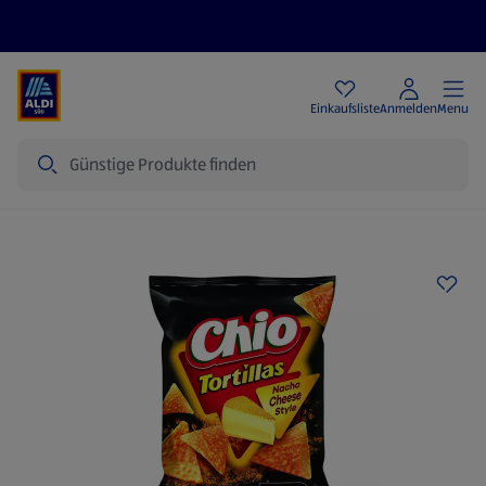
Angebote
Einkaufsliste
Anmelden
Menu
Suche