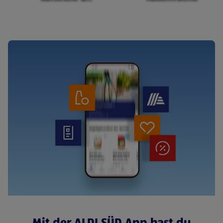
Cerealien
Mit der ALDI SÜD App hast du