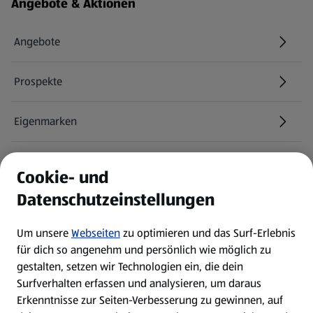
Fußzeilenmenü - weitere Links
Angebote & Aktionen
Angebote
Prospekte
Eigenmarken
ALDI Services
Cookie- und
Datenschutzeinstellungen
Newsletter
Um unsere
Webseiten
zu optimieren und das Surf-Erlebnis
WhatsApp
für dich so angenehm und persönlich wie möglich zu
gestalten, setzen wir Technologien ein, die dein
Surfverhalten erfassen und analysieren, um daraus
Über ALDI SÜD
Erkenntnisse zur Seiten-Verbesserung zu gewinnen, auf