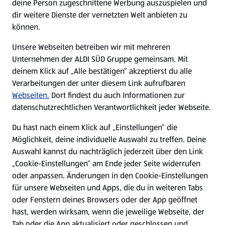
deine Person zugeschnittene Werbung auszuspielen und
Filialen
dir weitere Dienste der vernetzten Welt anbieten zu
können.
E-Ladestationen
Unsere Webseiten betreiben wir mit mehreren
Unternehmen der ALDI SÜD Gruppe gemeinsam. Mit
Nachhaltigkeit
deinem Klick auf „Alle bestätigen“ akzeptierst du alle
Verarbeitungen der unter diesem Link aufrufbaren
Karriere
Webseiten.
Dort findest du auch Informationen zur
datenschutzrechtlichen Verantwortlichkeit jeder Webseite.
Presse
Du hast nach einem Klick auf „Einstellungen“ die
Möglichkeit, deine individuelle Auswahl zu treffen. Deine
Hilfe & Kontakt
Auswahl kannst du nachträglich jederzeit über den Link
(öffnet in einem neuen Tab)
„Cookie-Einstellungen“ am Ende jeder Seite widerrufen
oder anpassen. Änderungen in den Cookie-Einstellungen
Unternehmen
für unsere Webseiten und Apps, die du in weiteren Tabs
oder Fenstern deines Browsers oder der App geöffnet
hast, werden wirksam, wenn die jeweilige Webseite, der
Folge uns hier:
Tab oder die App aktualisiert oder geschlossen und