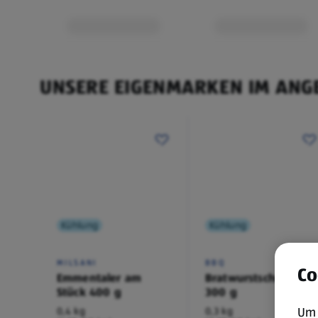
UNSERE EIGENMARKEN IM ANG
Kühlung
Kühlung
MILSANI
BBQ
Co
Emmentaler am
Bratwurstschnecke
Stück 400 g
300 g
Um 
0,4 kg
0,3 kg