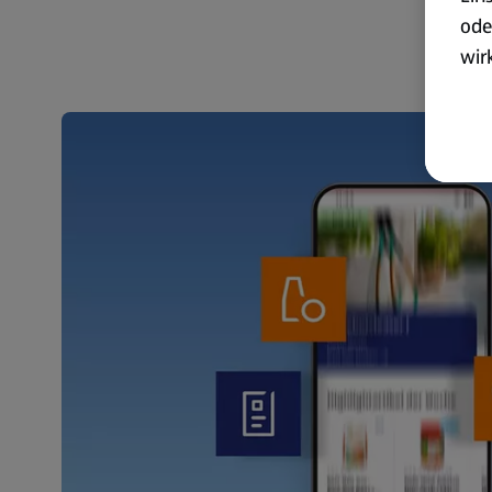
ode
wir
akt
wer
Weit
Dat
Übe