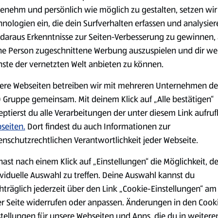
(4,51 €/1 kg)
(3,72 €/1 l)
enehm und persönlich wie möglich zu gestalten, setzen wir
Spare 38 %
Spare 20 %
hnologien ein, die dein Surfverhalten erfassen und analysier
0,79 €
2,79 €
²
²
1,29 €
3,49 €
daraus Erkenntnisse zur Seiten-Verbesserung zu gewinnen, 
ne Person zugeschnittene Werbung auszuspielen und dir we
nste der vernetzten Welt anbieten zu können.
serem Sortiment.
ere Webseiten betreiben wir mit mehreren Unternehmen de
 Gruppe gemeinsam. Mit deinem Klick auf „Alle bestätigen“
eptierst du alle Verarbeitungen der unter diesem Link aufru
Markenprodukte
Bio-Produkte
seiten.
Dort findest du auch Informationen zur
enschutzrechtlichen Verantwortlichkeit jeder Webseite.
hast nach einem Klick auf „Einstellungen“ die Möglichkeit, d
ividuelle Auswahl zu treffen. Deine Auswahl kannst du
hträglich jederzeit über den Link „Cookie-Einstellungen“ am
Käse
Milchprodukte &
er Seite widerrufen oder anpassen. Änderungen in den Cook
Eier
stellungen für unsere Webseiten und Apps, die du in weitere