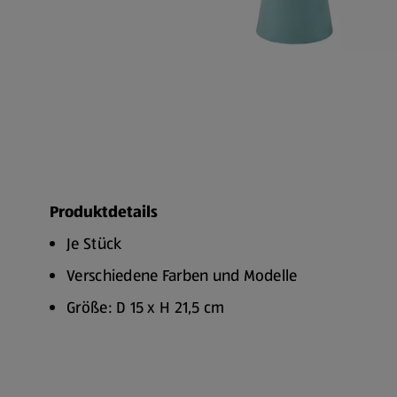
Produktdetails
Je Stück
Verschiedene Farben und Modelle
Größe: D 15 x H 21,5 cm
LED: 16 Stück warmweiß 3.000K
Batterie: 1x 1,2 V AA 200 mAh NiMH