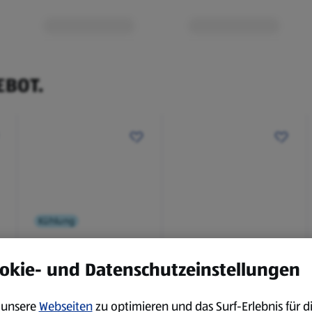
EBOT.
Kühlung
BBQ
okie- und Datenschutzeinstellungen
Laugenbaguette mit
Bianco Toscana IGT
Kräuterbutter 175 g
0,75 l
unsere
Webseiten
zu optimieren und das Surf-Erlebnis für d
0,18 kg
0,75 l