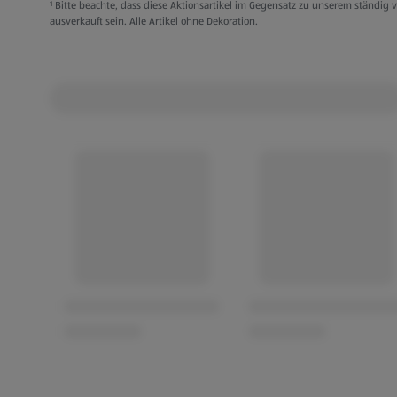
Mit Ein-/Aus-Schalter
¹ Bitte beachte, dass diese Aktionsartikel im Gegensatz zu unserem ständi
ausverkauft sein. Alle Artikel ohne Dekoration.
IP 44