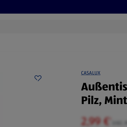
Rezepte und Tipps
Nachhaltigkeit
ALDI Services
CASALUX
Außentis
Pilz, Min
2,99 €
¹
inkl.