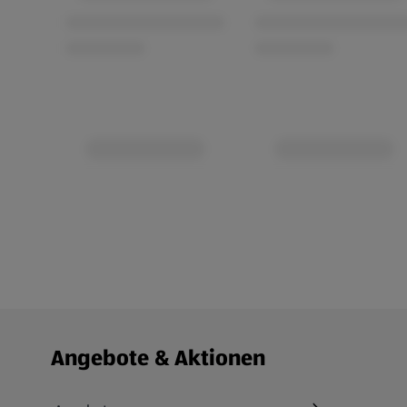
Fußzeilenmenü - weitere Links
Angebote & Aktionen