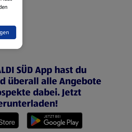
rden
t
ngen
ALDI SÜD App hast du
nd überall alle Angebote
spekte dabei. Jetzt
erunterladen!