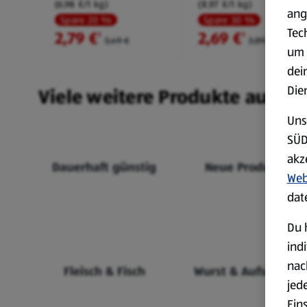
(6,98 €/1 kg)
(8,97 €/1 kg)
ang
Spare 20 %
Spare 30 %
Tec
2,79 €
2,69 €
²
²
3,49 €
3,89 €
um 
dei
Die
Viele weitere Produkte aus un
Uns
SÜD
akz
Dauerhaft günstig
Neue Produkte
Web
dat
Du 
ind
nac
Fleisch & Fisch
Wurst & Aufschnitt
jed
Ein