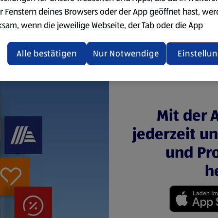
r Fenstern deines Browsers oder der App geöffnet hast, we
ksam, wenn die jeweilige Webseite, der Tab oder die App
ualisiert oder geschlossen und anschließend wieder geöffne
den.
Alle bestätigen
Nur Notwendige
Einstellu
ere Informationen stellen wir dir in unserer
enschutzerklärung zur Verfügung.
rsicht der Webseitenbetreiber und Datenschutzerklärungen
Mit der 
jederzeit u
und Pro
h