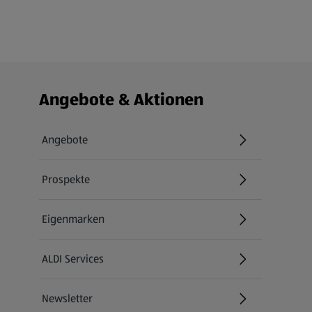
Fußzeilenmenü - weitere Links
Angebote & Aktionen
Angebote
Prospekte
Eigenmarken
ALDI Services
Newsletter