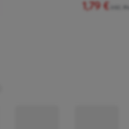
1,79 €
inkl. M