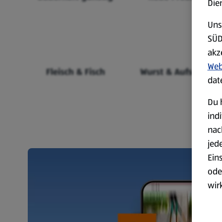
Die
Uns
SÜD
akz
Web
Fleisch & Fisch
Wurst & Aufschnitt
dat
Du 
ind
nac
jed
Ein
ode
wir
akt
wer