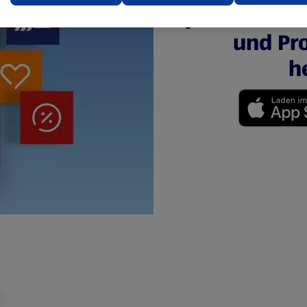
jederzeit u
ere Informationen stellen wir dir in unserer
und Pro
enschutzerklärung zur Verfügung.
h
rsicht der Webseitenbetreiber und Datenschutzerklärungen
(öffnet in einem