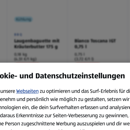
Kühlung
BBQ
Laugenbaguette mit
Bianco Toscana IGT
Kräuterbutter 175 g
0,75 l
0,18 kg
0,75 l
(4,51 €/1 kg)
(3,72 €/1 l)
Spare 38 %
Spare 20 %
0,79 €
2,79 €
²
²
okie- und Datenschutzeinstellungen
1,29 €
3,49 €
unsere
Webseiten
zu optimieren und das Surf-Erlebnis für d
serem Sortiment.
enehm und persönlich wie möglich zu gestalten, setzen wir
hnologien ein, die dein Surfverhalten erfassen und analysier
daraus Erkenntnisse zur Seiten-Verbesserung zu gewinnen, 
ne Person zugeschnittene Werbung auszuspielen und dir we
Markenprodukte
Bio-Produkte