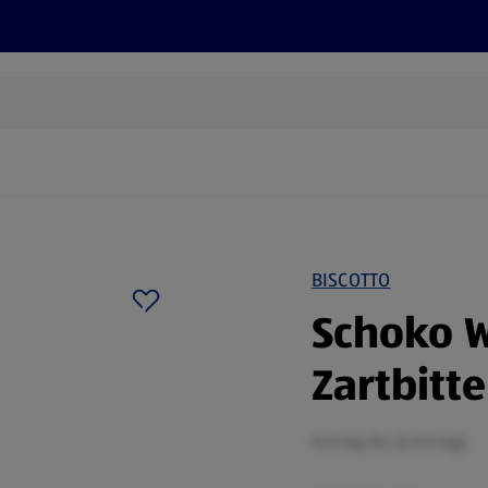
Rezepte und Tipps
Nachhaltigkeit
ALDI Services
BISCOTTO
Schoko W
Zartbitte
0,13 kg (14,32 €/1 kg)