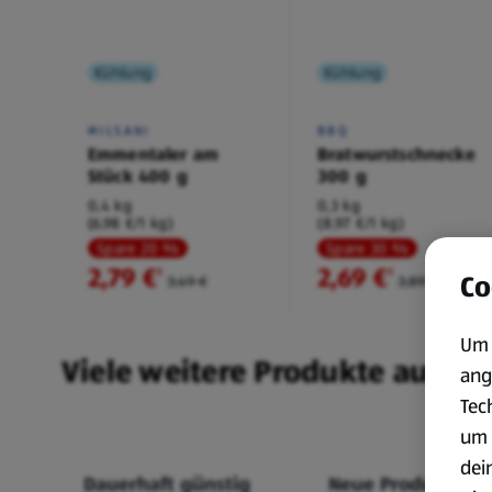
Kühlung
Kühlung
MILSANI
BBQ
Emmentaler am
Bratwurstschnecke
Stück 400 g
300 g
0,4 kg
0,3 kg
(6,98 €/1 kg)
(8,97 €/1 kg)
Spare 20 %
Spare 30 %
2,79 €
2,69 €
²
²
Co
3,49 €
3,89 €
Um 
Viele weitere Produkte aus un
ang
Tec
um 
dei
Dauerhaft günstig
Neue Produkte