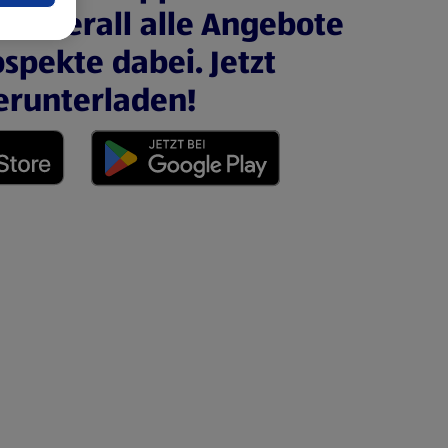
nd überall alle Angebote
spekte dabei. Jetzt
erunterladen!
 neuen Tab)
(öffnet in einem neuen Tab)