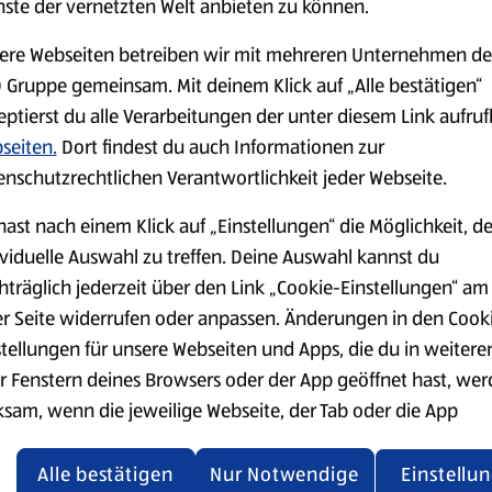
nste der vernetzten Welt anbieten zu können.
ere Webseiten betreiben wir mit mehreren Unternehmen de
 Gruppe gemeinsam. Mit deinem Klick auf „Alle bestätigen“
eptierst du alle Verarbeitungen der unter diesem Link aufru
seiten.
Dort findest du auch Informationen zur
Käse
Milchprodukte &
enschutzrechtlichen Verantwortlichkeit jeder Webseite.
Eier
hast nach einem Klick auf „Einstellungen“ die Möglichkeit, d
ividuelle Auswahl zu treffen. Deine Auswahl kannst du
hträglich jederzeit über den Link „Cookie-Einstellungen“ am
er Seite widerrufen oder anpassen. Änderungen in den Cook
stellungen für unsere Webseiten und Apps, die du in weitere
r Fenstern deines Browsers oder der App geöffnet hast, we
ksam, wenn die jeweilige Webseite, der Tab oder die App
ualisiert oder geschlossen und anschließend wieder geöffne
Mit der 
den.
Alle bestätigen
Nur Notwendige
Einstellu