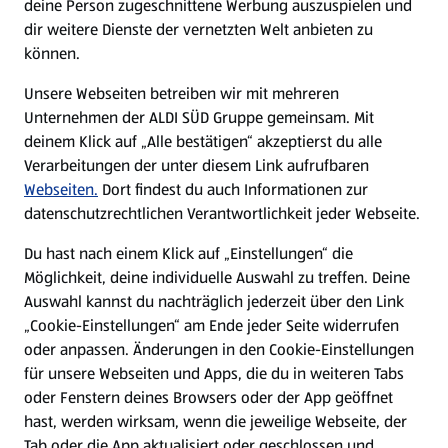
deine Person zugeschnittene Werbung auszuspielen und
Filialen
dir weitere Dienste der vernetzten Welt anbieten zu
können.
E-Ladestationen
Unsere Webseiten betreiben wir mit mehreren
Unternehmen der ALDI SÜD Gruppe gemeinsam. Mit
Nachhaltigkeit
deinem Klick auf „Alle bestätigen“ akzeptierst du alle
Verarbeitungen der unter diesem Link aufrufbaren
Karriere
Webseiten.
Dort findest du auch Informationen zur
datenschutzrechtlichen Verantwortlichkeit jeder Webseite.
Presse
Du hast nach einem Klick auf „Einstellungen“ die
Möglichkeit, deine individuelle Auswahl zu treffen. Deine
Hilfe & Kontakt
Auswahl kannst du nachträglich jederzeit über den Link
(öffnet in einem neuen Tab)
„Cookie-Einstellungen“ am Ende jeder Seite widerrufen
oder anpassen. Änderungen in den Cookie-Einstellungen
Unternehmen
für unsere Webseiten und Apps, die du in weiteren Tabs
oder Fenstern deines Browsers oder der App geöffnet
hast, werden wirksam, wenn die jeweilige Webseite, der
Folge uns hier:
Tab oder die App aktualisiert oder geschlossen und