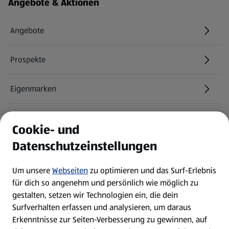
Fußzeilenmenü - weitere Links
Angebote & Aktionen
Angebote
Prospekte
Eigenmarken
ALDI Services
Cookie- und
Datenschutzeinstellungen
Newsletter
Um unsere
Webseiten
zu optimieren und das Surf-Erlebnis
WhatsApp
für dich so angenehm und persönlich wie möglich zu
gestalten, setzen wir Technologien ein, die dein
Surfverhalten erfassen und analysieren, um daraus
Über ALDI SÜD
Erkenntnisse zur Seiten-Verbesserung zu gewinnen, auf