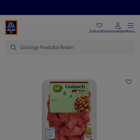
Angebote
Einkaufsliste
Anmelden
Menu
Suche