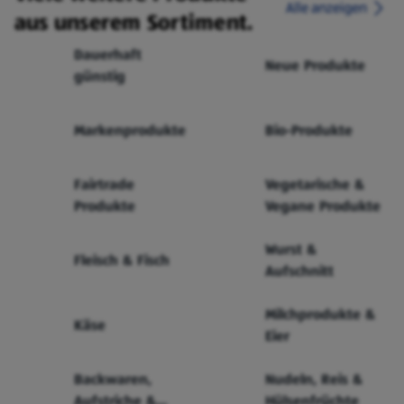
Alle anzeigen
aus unserem Sortiment.
Dauerhaft
Neue Produkte
günstig
Markenprodukte
Bio-Produkte
Fairtrade
Vegetarische &
Produkte
Vegane Produkte
Wurst &
Fleisch & Fisch
Aufschnitt
Milchprodukte &
Käse
Eier
Backwaren,
Nudeln, Reis &
Aufstriche &
Hülsenfrüchte