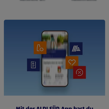
Cerealien
Mit der ALDI SÜD App hast du