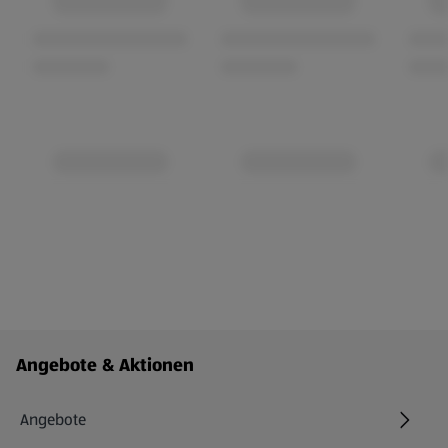
Fußzeilenmenü - weitere Links
Angebote & Aktionen
Angebote