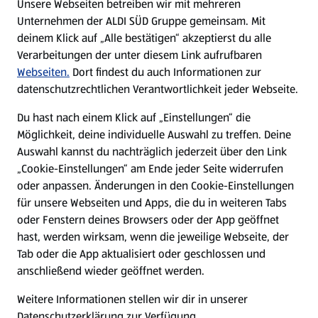
Unsere Webseiten betreiben wir mit mehreren
Unternehmen der ALDI SÜD Gruppe gemeinsam. Mit
Nachhaltigkeit
deinem Klick auf „Alle bestätigen“ akzeptierst du alle
Verarbeitungen der unter diesem Link aufrufbaren
Karriere
Webseiten.
Dort findest du auch Informationen zur
datenschutzrechtlichen Verantwortlichkeit jeder Webseite.
Presse
Du hast nach einem Klick auf „Einstellungen“ die
Möglichkeit, deine individuelle Auswahl zu treffen. Deine
Hilfe & Kontakt
Auswahl kannst du nachträglich jederzeit über den Link
(öffnet in einem neuen Tab)
„Cookie-Einstellungen“ am Ende jeder Seite widerrufen
oder anpassen. Änderungen in den Cookie-Einstellungen
Unternehmen
für unsere Webseiten und Apps, die du in weiteren Tabs
oder Fenstern deines Browsers oder der App geöffnet
hast, werden wirksam, wenn die jeweilige Webseite, der
Folge uns hier:
Tab oder die App aktualisiert oder geschlossen und
anschließend wieder geöffnet werden.
Jetzt die ALDI SÜD App downloaden
Weitere Informationen stellen wir dir in unserer
Datenschutzerklärung zur Verfügung.