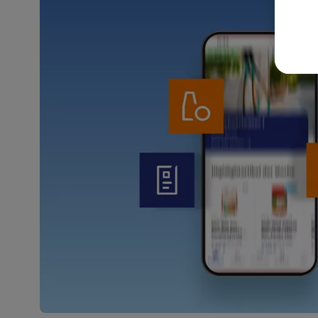
akt
wer
Weit
Dat
Übe