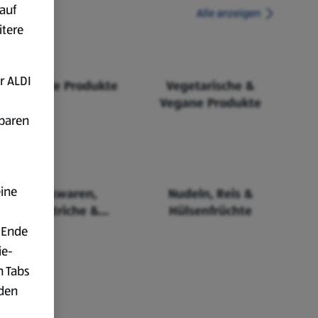
auf
Alle anzeigen
itere
r ALDI
Fairtrade Produkte
Vegetarische &
Vegane Produkte
fbaren
eine
Backwaren,
Nudeln, Reis &
Aufstriche &
Hülsenfrüchte
Cerealien
 Ende
ie-
n Tabs
rden