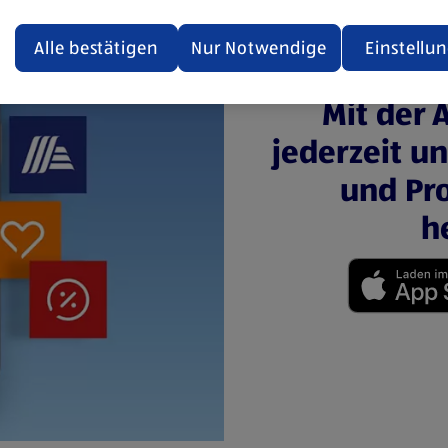
ualisiert oder geschlossen und anschließend wieder geöffne
den.
Alle bestätigen
Nur Notwendige
Einstellu
ere Informationen stellen wir dir in unserer
Mit der 
enschutzerklärung zur Verfügung.
jederzeit u
rsicht der Webseitenbetreiber und Datenschutzerklärungen
und Pro
h
(öffnet in einem