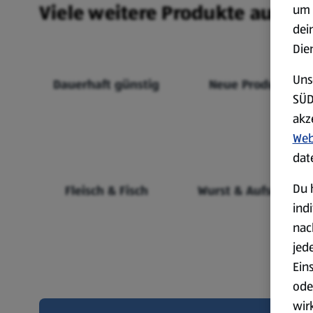
Viele weitere Produkte aus un
um 
dei
Die
Uns
Dauerhaft günstig
Neue Produkte
SÜD
akz
Web
dat
Du 
Fleisch & Fisch
Wurst & Aufschnitt
ind
nac
jed
Ein
ode
wir