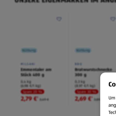
Kühlung
Kühlung
MILSANI
BBQ
Emmentaler am
Bratwurstschnecke
Stück 400 g
300 g
0,4 kg
0,3 kg
Co
(6,98 €/1 kg)
(8,97 €/1 kg)
Spare 20 %
Spare 30 %
2,79 €
2,69 €
Um 
²
²
3,49 €
3,89 €
ang
Tec