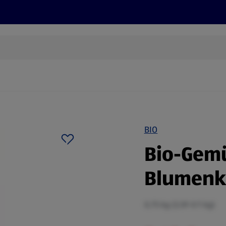
Rezepte und Tipps
Nachhaltigkeit
ALDI Services
BIO
Bio-Gemü
Blumenk
0,75 kg (3,59 €/1 kg)