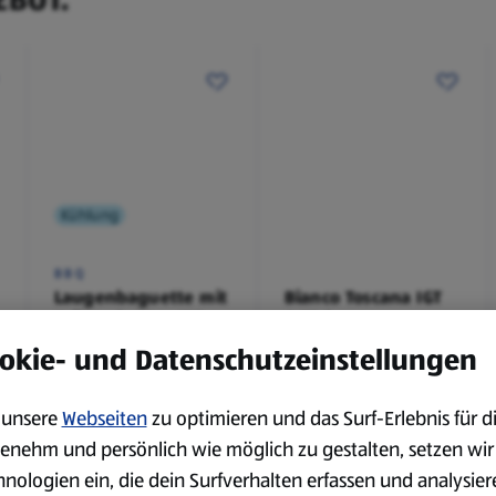
Kühlung
BBQ
Laugenbaguette mit
Bianco Toscana IGT
Kräuterbutter 175 g
0,75 l
0,18 kg
0,75 l
okie- und Datenschutzeinstellungen
(4,51 €/1 kg)
(3,72 €/1 l)
Spare 38 %
Spare 20 %
0,79 €
2,79 €
unsere
Webseiten
zu optimieren und das Surf-Erlebnis für d
²
²
1,29 €
3,49 €
enehm und persönlich wie möglich zu gestalten, setzen wir
hnologien ein, die dein Surfverhalten erfassen und analysier