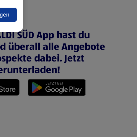
t
ngen
ALDI SÜD App hast du
nd überall alle Angebote
spekte dabei. Jetzt
erunterladen!
 neuen Tab)
(öffnet in einem neuen Tab)