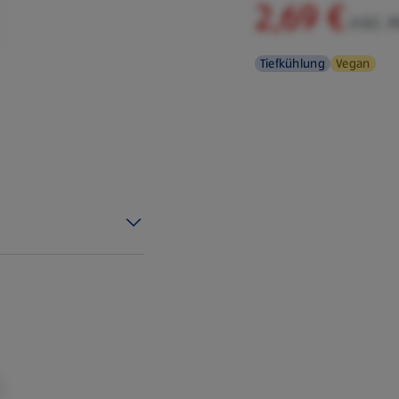
2,69 €
inkl. 
Tiefkühlung
Vegan