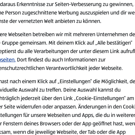
serem Sortiment.
daraus Erkenntnisse zur Seiten-Verbesserung zu gewinnen, 
ne Person zugeschnittene Werbung auszuspielen und dir we
nste der vernetzten Welt anbieten zu können.
ere Webseiten betreiben wir mit mehreren Unternehmen de
Markenprodukte
Bio-Produkte
 Gruppe gemeinsam. Mit deinem Klick auf „Alle bestätigen“
eptierst du alle Verarbeitungen der unter diesem Link aufru
seiten.
Dort findest du auch Informationen zur
enschutzrechtlichen Verantwortlichkeit jeder Webseite.
hast nach einem Klick auf „Einstellungen“ die Möglichkeit, d
Käse
Milchprodukte &
Eier
ividuelle Auswahl zu treffen. Deine Auswahl kannst du
hträglich jederzeit über den Link „Cookie-Einstellungen“ am
er Seite widerrufen oder anpassen. Änderungen in den Cook
stellungen für unsere Webseiten und Apps, die du in weitere
r Fenstern deines Browsers oder der App geöffnet hast, we
ksam, wenn die jeweilige Webseite, der Tab oder die App