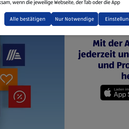
ksam, wenn die jeweilige Webseite, der Tab oder die App
ualisiert oder geschlossen und anschließend wieder geöffne
den.
Alle bestätigen
Nur Notwendige
Einstellu
ere Informationen stellen wir dir in unserer
enschutzerklärung zur Verfügung.
Mit der 
jederzeit u
rsicht der Webseitenbetreiber und Datenschutzerklärungen
und Pro
h
(öffnet in einem