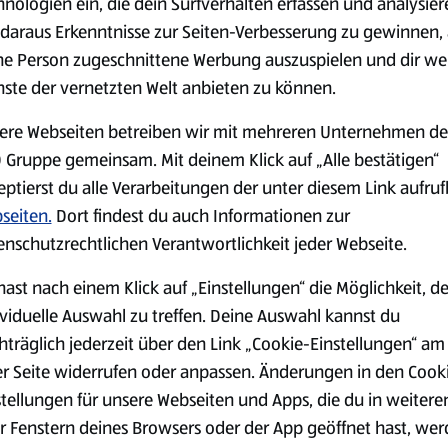
hnologien ein, die dein Surfverhalten erfassen und analysier
daraus Erkenntnisse zur Seiten-Verbesserung zu gewinnen, 
serem Sortiment.
ne Person zugeschnittene Werbung auszuspielen und dir we
nste der vernetzten Welt anbieten zu können.
ere Webseiten betreiben wir mit mehreren Unternehmen de
Markenprodukte
Bio-Produkte
 Gruppe gemeinsam. Mit deinem Klick auf „Alle bestätigen“
eptierst du alle Verarbeitungen der unter diesem Link aufru
seiten.
Dort findest du auch Informationen zur
enschutzrechtlichen Verantwortlichkeit jeder Webseite.
hast nach einem Klick auf „Einstellungen“ die Möglichkeit, d
Käse
Milchprodukte &
ividuelle Auswahl zu treffen. Deine Auswahl kannst du
Eier
hträglich jederzeit über den Link „Cookie-Einstellungen“ am
er Seite widerrufen oder anpassen. Änderungen in den Cook
stellungen für unsere Webseiten und Apps, die du in weitere
r Fenstern deines Browsers oder der App geöffnet hast, we