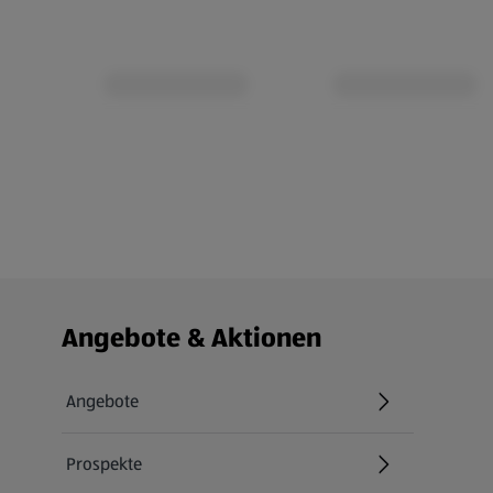
Fußzeilenmenü - weitere Links
Angebote & Aktionen
Angebote
Prospekte