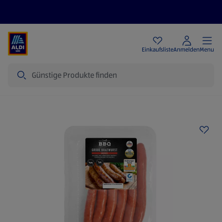
Angebote
Einkaufsliste
Anmelden
Menu
Suche