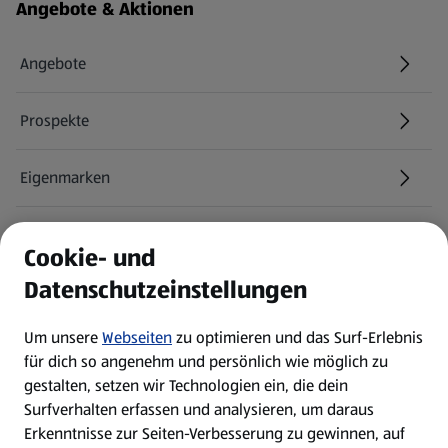
Fußzeilenmenü - weitere Links
Angebote & Aktionen
Angebote
Prospekte
Eigenmarken
ALDI Services
Cookie- und
Datenschutzeinstellungen
Newsletter
Um unsere
Webseiten
zu optimieren und das Surf-Erlebnis
WhatsApp
für dich so angenehm und persönlich wie möglich zu
gestalten, setzen wir Technologien ein, die dein
Surfverhalten erfassen und analysieren, um daraus
Über ALDI SÜD
Erkenntnisse zur Seiten-Verbesserung zu gewinnen, auf