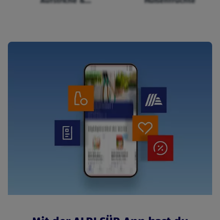
Aufstriche &
Hülsenfrüchte
Cerealien