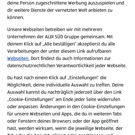
deine Person zugeschnittene Werbung auszuspielen und
Filialen
dir weitere Dienste der vernetzten Welt anbieten zu
können.
E-Ladestationen
Unsere Webseiten betreiben wir mit mehreren
Unternehmen der ALDI SÜD Gruppe gemeinsam. Mit
Nachhaltigkeit
deinem Klick auf „Alle bestätigen“ akzeptierst du alle
Verarbeitungen der unter diesem Link aufrufbaren
Karriere
Webseiten.
Dort findest du auch Informationen zur
datenschutzrechtlichen Verantwortlichkeit jeder Webseite.
Presse
Du hast nach einem Klick auf „Einstellungen“ die
Möglichkeit, deine individuelle Auswahl zu treffen. Deine
Hilfe & Kontakt
Auswahl kannst du nachträglich jederzeit über den Link
(öffnet in einem neuen Tab)
„Cookie-Einstellungen“ am Ende jeder Seite widerrufen
oder anpassen. Änderungen in den Cookie-Einstellungen
Unternehmen
für unsere Webseiten und Apps, die du in weiteren Tabs
oder Fenstern deines Browsers oder der App geöffnet
hast, werden wirksam, wenn die jeweilige Webseite, der
Folge uns hier: