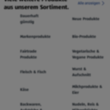
Alle anzeigen
aus unserem Sortiment.
Dauerhaft
Neue Produkte
günstig
Markenprodukte
Bio-Produkte
Fairtrade
Vegetarische &
Produkte
Vegane Produkte
Wurst &
Fleisch & Fisch
Aufschnitt
Milchprodukte &
Käse
Eier
Backwaren,
Nudeln, Reis &