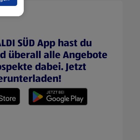
ALDI SÜD App hast du
nd überall alle Angebote
spekte dabei. Jetzt
erunterladen!
 neuen Tab)
(öffnet in einem neuen Tab)