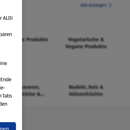
Alle anzeigen
r ALDI
fbaren
Fairtrade Produkte
Vegetarische &
Vegane Produkte
eine
 Ende
Backwaren,
Nudeln, Reis &
ie-
Aufstriche &
Hülsenfrüchte
n Tabs
Cerealien
rden
t
ngen