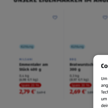
Kühlung
Kühlung
MILSANI
BBQ
Co
Emmentaler am
Bratwurstschnecke
Stück 400 g
300 g
0,4 kg
0,3 kg
Um 
(6,98 €/1 kg)
(8,97 €/1 kg)
ang
Spare 20 %
Spare 30 %
2,79 €
2,69 €
²
²
Tec
3,49 €
3,89 €
um 
dei