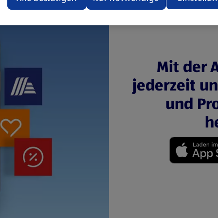
ere Informationen stellen wir dir in unserer
enschutzerklärung zur Verfügung.
rsicht der Webseitenbetreiber und Datenschutzerklärungen
Mit der 
jederzeit u
und Pro
h
(öffnet in einem