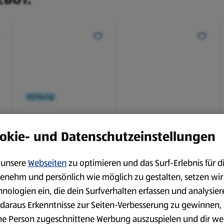
Kühlung
BBQ
okie- und Datenschutzeinstellungen
Laugenbaguette mit
Bianco Toscana IGT
Kräuterbutter 175 g
0,75 l
0,18 kg
0,75 l
unsere
Webseiten
zu optimieren und das Surf-Erlebnis für d
(4,51 €/1 kg)
(3,72 €/1 l)
enehm und persönlich wie möglich zu gestalten, setzen wir
Spare 38 %
Spare 20 %
0,79 €
2,79 €
²
²
hnologien ein, die dein Surfverhalten erfassen und analysier
1,29 €
3,49 €
daraus Erkenntnisse zur Seiten-Verbesserung zu gewinnen, 
ne Person zugeschnittene Werbung auszuspielen und dir we