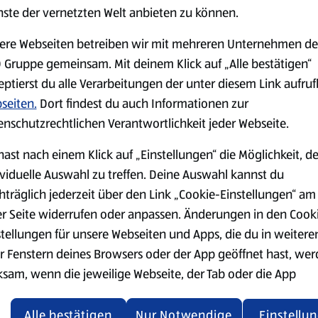
serem Sortiment.
nste der vernetzten Welt anbieten zu können.
ere Webseiten betreiben wir mit mehreren Unternehmen de
 Gruppe gemeinsam. Mit deinem Klick auf „Alle bestätigen“
eptierst du alle Verarbeitungen der unter diesem Link aufru
Markenprodukte
Bio-Produkte
seiten.
Dort findest du auch Informationen zur
enschutzrechtlichen Verantwortlichkeit jeder Webseite.
hast nach einem Klick auf „Einstellungen“ die Möglichkeit, d
ividuelle Auswahl zu treffen. Deine Auswahl kannst du
hträglich jederzeit über den Link „Cookie-Einstellungen“ am
Käse
Milchprodukte &
er Seite widerrufen oder anpassen. Änderungen in den Cook
Eier
stellungen für unsere Webseiten und Apps, die du in weitere
r Fenstern deines Browsers oder der App geöffnet hast, we
ksam, wenn die jeweilige Webseite, der Tab oder die App
ualisiert oder geschlossen und anschließend wieder geöffne
den.
Alle bestätigen
Nur Notwendige
Einstellu