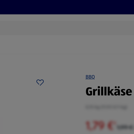
Rezepte und Tipps
Nachhaltigkeit
ALDI Services
BBQ
Grillkäse
0,15 kg (11,93 €/1 kg)
1,79 €
²
1,99 €