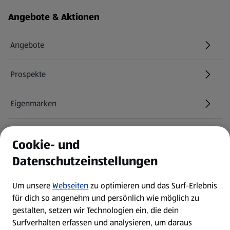
Fußzeilenmenü - weitere Links
Angebote & Aktionen
Angebote
Prospekte
Eigenmarken
ALDI Services
Cookie- und
Datenschutzeinstellungen
Newsletter
Um unsere
Webseiten
zu optimieren und das Surf-Erlebnis
WhatsApp
für dich so angenehm und persönlich wie möglich zu
gestalten, setzen wir Technologien ein, die dein
Surfverhalten erfassen und analysieren, um daraus
Über ALDI SÜD