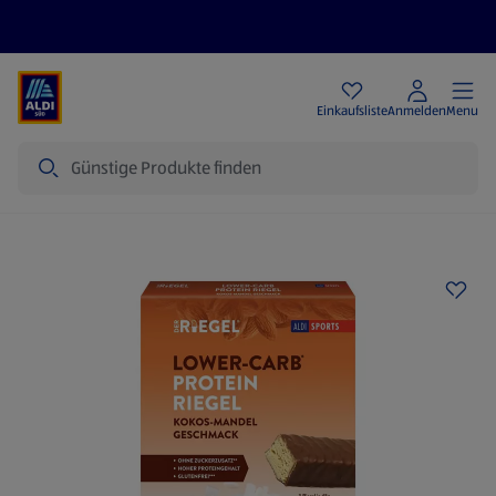
Angebote
Einkaufsliste
Anmelden
Menu
Suche