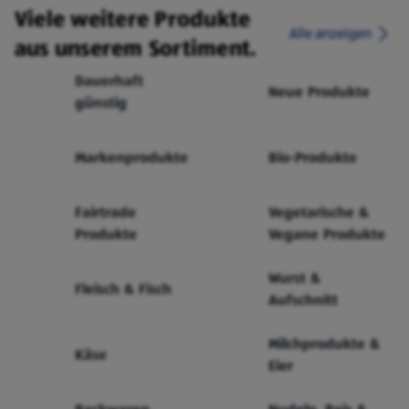
Viele weitere Produkte
Alle anzeigen
aus unserem Sortiment.
Dauerhaft
Neue Produkte
günstig
Markenprodukte
Bio-Produkte
Fairtrade
Vegetarische &
Produkte
Vegane Produkte
Wurst &
Fleisch & Fisch
Aufschnitt
Milchprodukte &
Käse
Eier