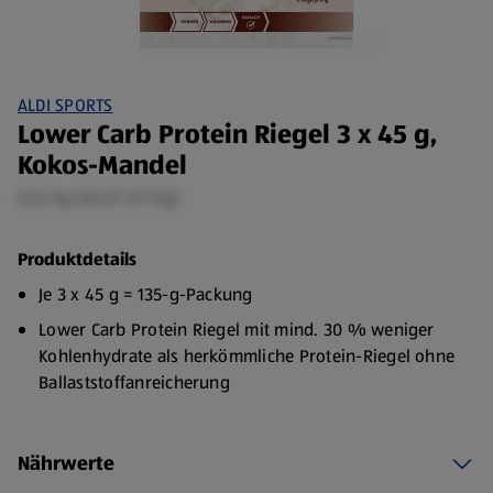
ALDI SPORTS
Lower Carb Protein Riegel 3 x 45 g,
Kokos-Mandel
0,14 kg (20,67 €/1 kg)
Produktdetails
Je 3 x 45 g = 135-g-Packung
Lower Carb Protein Riegel mit mind. 30 % weniger
Kohlenhydrate als herkömmliche Protein-Riegel ohne
Ballaststoffanreicherung
Ohne Zuckerzusatz
Glutenfrei
Nährwerte