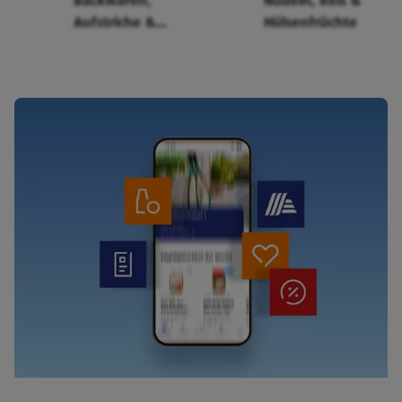
Backwaren,
Nudeln, Reis &
Aufstriche &
Hülsenfrüchte
Cerealien