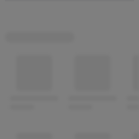
Kann Spuren von Eiern, Erdnüssen, Haselnüssen,
Cashewnüssen, Lupinen, Weizen enthalten.
Kann bei übermäßigem Verzehr abführend wirken.
Verzehrempfehlung von 1 Riegel pro Tag.