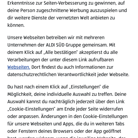
Erkenntnisse zur Seiten-Verbesserung zu gewinnen, auf
deine Person zugeschnittene Werbung auszuspielen und
Filialen
dir weitere Dienste der vernetzten Welt anbieten zu
können.
E-Ladestationen
Unsere Webseiten betreiben wir mit mehreren
Unternehmen der ALDI SÜD Gruppe gemeinsam. Mit
Nachhaltigkeit
deinem Klick auf „Alle bestätigen“ akzeptierst du alle
Verarbeitungen der unter diesem Link aufrufbaren
Karriere
Webseiten.
Dort findest du auch Informationen zur
datenschutzrechtlichen Verantwortlichkeit jeder Webseite.
Presse
Du hast nach einem Klick auf „Einstellungen“ die
Möglichkeit, deine individuelle Auswahl zu treffen. Deine
Hilfe & Kontakt
Auswahl kannst du nachträglich jederzeit über den Link
(öffnet in einem neuen Tab)
„Cookie-Einstellungen“ am Ende jeder Seite widerrufen
oder anpassen. Änderungen in den Cookie-Einstellungen
Unternehmen
für unsere Webseiten und Apps, die du in weiteren Tabs
oder Fenstern deines Browsers oder der App geöffnet