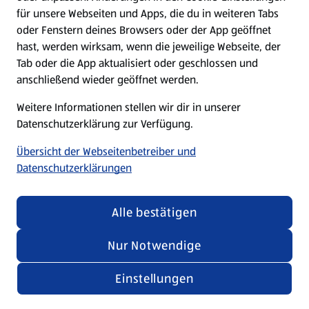
Entwaldung und den Verlust der einheimischen
für unsere Webseiten und Apps, die du in weiteren Tabs
Vegetation im Cerrado (Feuchtsavannen im Inland
oder Fenstern deines Browsers oder der App geöffnet
Südost-Brasiliens) zu stoppen und eine
hast, werden wirksam, wenn die jeweilige Webseite, der
widerstandsfähigere Landwirtschaft und nachhaltigere
Tab oder die App aktualisiert oder geschlossen und
Landschaftsplanungsansätze in der Region zu fördern.
anschließend wieder geöffnet werden.
Die Unterzeichner:innen unterstützen die Entwicklung
Weitere Informationen stellen wir dir in unserer
der Soja- und Rinderproduktion auf eine Weise, die
Datenschutzerklärung zur Verfügung.
Abholzung und den Verlust einheimischer Vegetation
vermeidet.
Übersicht der Webseitenbetreiber und
Zum Consumer Goods Forum
Datenschutzerklärungen
Alle bestätigen
Nur Notwendige
Einstellungen