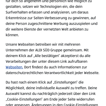
für dich so angenehm und persönlich wie möglich zu
gestalten, setzen wir Technologien ein, die dein
Zu Lean and Green
Surfverhalten erfassen und analysieren, um daraus
Erkenntnisse zur Seiten-Verbesserung zu gewinnen, auf
deine Person zugeschnittene Werbung auszuspielen und
dir weitere Dienste der vernetzten Welt anbieten zu
können.
Unsere Webseiten betreiben wir mit mehreren
Unternehmen der ALDI SÜD Gruppe gemeinsam. Mit
deinem Klick auf „Alle bestätigen“ akzeptierst du alle
Verarbeitungen der unter diesem Link aufrufbaren
Webseiten.
Dort findest du auch Informationen zur
datenschutzrechtlichen Verantwortlichkeit jeder Webseite.
Du hast nach einem Klick auf „Einstellungen“ die
Möglichkeit, deine individuelle Auswahl zu treffen. Deine
Cerrado Statement of Support
Auswahl kannst du nachträglich jederzeit über den Link
Group
„Cookie-Einstellungen“ am Ende jeder Seite widerrufen
Das Ziel dieses Zusammenschlusses ist es, die
oder anpassen. Änderungen in den Cookie-Einstellungen