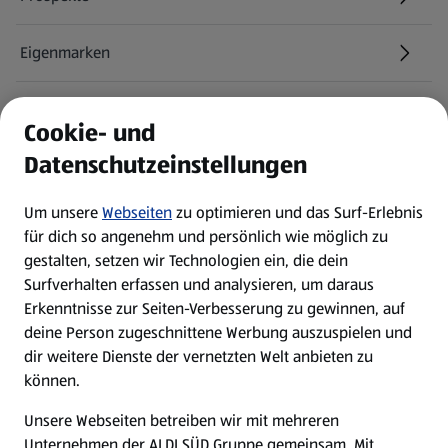
Eigenmarken
ALDI Services
Cookie- und
Datenschutzeinstellungen
Newsletter
Um unsere
Webseiten
zu optimieren und das Surf-Erlebnis
WhatsApp
für dich so angenehm und persönlich wie möglich zu
gestalten, setzen wir Technologien ein, die dein
Surfverhalten erfassen und analysieren, um daraus
Über ALDI SÜD
Erkenntnisse zur Seiten-Verbesserung zu gewinnen, auf
deine Person zugeschnittene Werbung auszuspielen und
Filialen
dir weitere Dienste der vernetzten Welt anbieten zu
können.
E-Ladestationen
Unsere Webseiten betreiben wir mit mehreren
Unternehmen der ALDI SÜD Gruppe gemeinsam. Mit