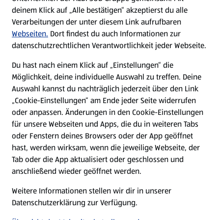
Nachhaltigkeit
deinem Klick auf „Alle bestätigen“ akzeptierst du alle
Verarbeitungen der unter diesem Link aufrufbaren
Karriere
Webseiten.
Dort findest du auch Informationen zur
datenschutzrechtlichen Verantwortlichkeit jeder Webseite.
Presse
Du hast nach einem Klick auf „Einstellungen“ die
Möglichkeit, deine individuelle Auswahl zu treffen. Deine
Hilfe & Kontakt
Auswahl kannst du nachträglich jederzeit über den Link
(öffnet in einem neuen Tab)
„Cookie-Einstellungen“ am Ende jeder Seite widerrufen
oder anpassen. Änderungen in den Cookie-Einstellungen
Unternehmen
für unsere Webseiten und Apps, die du in weiteren Tabs
oder Fenstern deines Browsers oder der App geöffnet
hast, werden wirksam, wenn die jeweilige Webseite, der
Folge uns hier:
Tab oder die App aktualisiert oder geschlossen und
anschließend wieder geöffnet werden.
Jetzt die ALDI SÜD App downloaden
Weitere Informationen stellen wir dir in unserer
Datenschutzerklärung zur Verfügung.