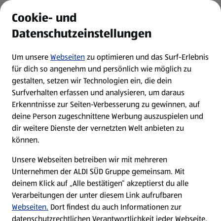
ALDI Services
Cookie- und
Datenschutzeinstellungen
Newsletter
Um unsere
Webseiten
zu optimieren und das Surf-Erlebnis
WhatsApp
für dich so angenehm und persönlich wie möglich zu
gestalten, setzen wir Technologien ein, die dein
Surfverhalten erfassen und analysieren, um daraus
Über ALDI SÜD
Erkenntnisse zur Seiten-Verbesserung zu gewinnen, auf
deine Person zugeschnittene Werbung auszuspielen und
Filialen
dir weitere Dienste der vernetzten Welt anbieten zu
können.
E-Ladestationen
Unsere Webseiten betreiben wir mit mehreren
Unternehmen der ALDI SÜD Gruppe gemeinsam. Mit
Nachhaltigkeit
deinem Klick auf „Alle bestätigen“ akzeptierst du alle
Verarbeitungen der unter diesem Link aufrufbaren
Karriere
Webseiten.
Dort findest du auch Informationen zur
datenschutzrechtlichen Verantwortlichkeit jeder Webseite.