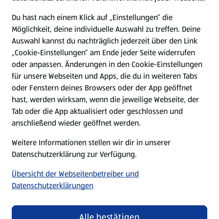
Presse
Du hast nach einem Klick auf „Einstellungen“ die
Möglichkeit, deine individuelle Auswahl zu treffen. Deine
Hilfe & Kontakt
Auswahl kannst du nachträglich jederzeit über den Link
(öffnet in einem neuen Tab)
„Cookie-Einstellungen“ am Ende jeder Seite widerrufen
oder anpassen. Änderungen in den Cookie-Einstellungen
Unternehmen
für unsere Webseiten und Apps, die du in weiteren Tabs
oder Fenstern deines Browsers oder der App geöffnet
hast, werden wirksam, wenn die jeweilige Webseite, der
Folge uns hier:
Tab oder die App aktualisiert oder geschlossen und
anschließend wieder geöffnet werden.
Jetzt die ALDI SÜD App downloaden
Weitere Informationen stellen wir dir in unserer
Datenschutzerklärung zur Verfügung.
Übersicht der Webseitenbetreiber und
Datenschutzerklärungen
Datenschutz- und Richtlinienmenü
(öffnet in einem neuen Tab)
Cookie-Einstellungen
Garantieportal
Alle bestätigen