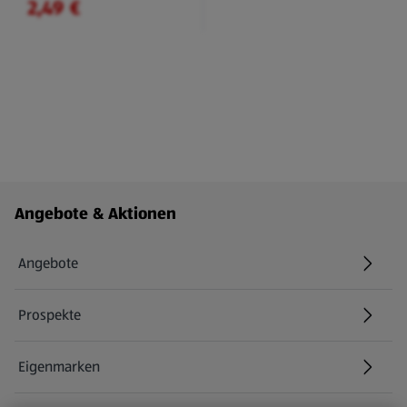
2,49 €
Fußzeilenmenü - weitere Links
Angebote & Aktionen
Angebote
Prospekte
Eigenmarken