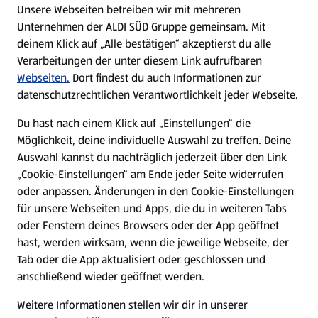
Unsere Webseiten betreiben wir mit mehreren
Unternehmen der ALDI SÜD Gruppe gemeinsam. Mit
Nachhaltigkeit
deinem Klick auf „Alle bestätigen“ akzeptierst du alle
Verarbeitungen der unter diesem Link aufrufbaren
Karriere
Webseiten.
Dort findest du auch Informationen zur
datenschutzrechtlichen Verantwortlichkeit jeder Webseite.
Presse
Du hast nach einem Klick auf „Einstellungen“ die
Möglichkeit, deine individuelle Auswahl zu treffen. Deine
Hilfe & Kontakt
Auswahl kannst du nachträglich jederzeit über den Link
(öffnet in einem neuen Tab)
„Cookie-Einstellungen“ am Ende jeder Seite widerrufen
oder anpassen. Änderungen in den Cookie-Einstellungen
Unternehmen
für unsere Webseiten und Apps, die du in weiteren Tabs
oder Fenstern deines Browsers oder der App geöffnet
hast, werden wirksam, wenn die jeweilige Webseite, der
Folge uns hier:
Tab oder die App aktualisiert oder geschlossen und
anschließend wieder geöffnet werden.
Jetzt die ALDI SÜD App downloaden
Weitere Informationen stellen wir dir in unserer