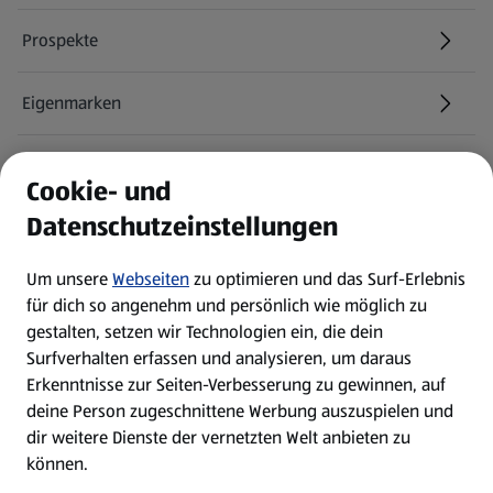
Prospekte
Eigenmarken
ALDI Services
Cookie- und
Datenschutzeinstellungen
Newsletter
Um unsere
Webseiten
zu optimieren und das Surf-Erlebnis
WhatsApp
für dich so angenehm und persönlich wie möglich zu
gestalten, setzen wir Technologien ein, die dein
Surfverhalten erfassen und analysieren, um daraus
Über ALDI SÜD
Erkenntnisse zur Seiten-Verbesserung zu gewinnen, auf
deine Person zugeschnittene Werbung auszuspielen und
Filialen
dir weitere Dienste der vernetzten Welt anbieten zu
können.
E-Ladestationen