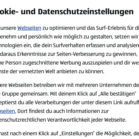
okie- und Datenschutzeinstellungen
unsere
Webseiten
zu optimieren und das Surf-Erlebnis für d
enehm und persönlich wie möglich zu gestalten, setzen wir
hnologien ein, die dein Surfverhalten erfassen und analysier
daraus Erkenntnisse zur Seiten-Verbesserung zu gewinnen, 
ne Person zugeschnittene Werbung auszuspielen und dir we
nste der vernetzten Welt anbieten zu können.
ere Webseiten betreiben wir mit mehreren Unternehmen de
 Gruppe gemeinsam. Mit deinem Klick auf „Alle bestätigen“
eptierst du alle Verarbeitungen der unter diesem Link aufru
seiten.
Dort findest du auch Informationen zur
g verfügbaren Sortiment nur in begrenzter Anzahl zur Verfügung stehen. Sie können dah
enschutzrechtlichen Verantwortlichkeit jeder Webseite.
hast nach einem Klick auf „Einstellungen“ die Möglichkeit, d