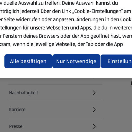
ividuelle Auswahl zu treffen. Deine Auswahl kannst du
hträglich jederzeit über den Link „Cookie-Einstellungen“ am
er Seite widerrufen oder anpassen. Änderungen in den Cook
stellungen für unsere Webseiten und Apps, die du in weitere
r Fenstern deines Browsers oder der App geöffnet hast, we
Über ALDI SÜD
ksam, wenn die jeweilige Webseite, der Tab oder die App
ualisiert oder geschlossen und anschließend wieder geöffne
Filialen
den.
Alle bestätigen
Nur Notwendige
Einstellu
ere Informationen stellen wir dir in unserer
E-Ladestationen
enschutzerklärung zur Verfügung.
Nachhaltigkeit
rsicht der Webseitenbetreiber und Datenschutzerklärungen
Karriere
Presse