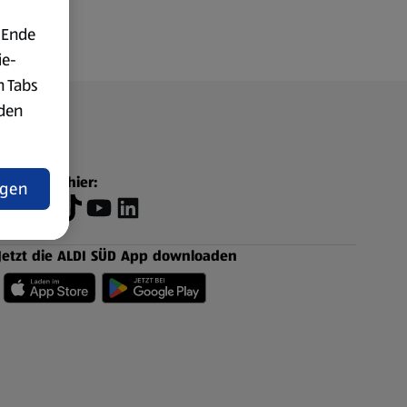
 Ende
ie-
n Tabs
rden
t
Folge uns hier:
ngen
Jetzt die ALDI SÜD App downloaden