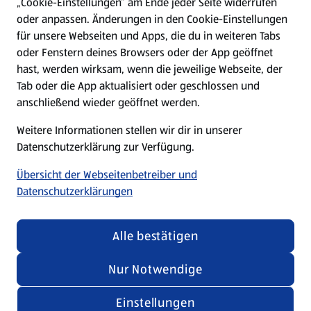
„Cookie-Einstellungen“ am Ende jeder Seite widerrufen
oder anpassen. Änderungen in den Cookie-Einstellungen
Unternehmen
für unsere Webseiten und Apps, die du in weiteren Tabs
oder Fenstern deines Browsers oder der App geöffnet
hast, werden wirksam, wenn die jeweilige Webseite, der
Folge uns hier:
Tab oder die App aktualisiert oder geschlossen und
anschließend wieder geöffnet werden.
Jetzt die ALDI SÜD App downloaden
Weitere Informationen stellen wir dir in unserer
Datenschutzerklärung zur Verfügung.
Übersicht der Webseitenbetreiber und
Datenschutzerklärungen
Datenschutz- und Richtlinienmenü
(öffnet in einem neuen Tab)
Cookie-Einstellungen
Garantieportal
Alle bestätigen
Impressum
Datenschutzerklärung
Nur Notwendige
Nutzungsbedingungen
Security Policy
Einstellungen
Compliance | Hinweisstellen