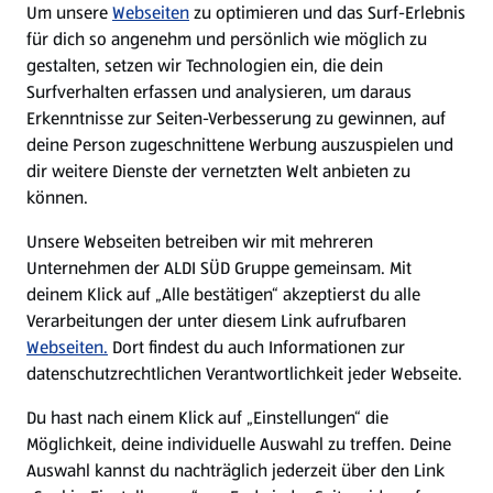
Um unsere
Webseiten
zu optimieren und das Surf-Erlebnis
WhatsApp
für dich so angenehm und persönlich wie möglich zu
gestalten, setzen wir Technologien ein, die dein
Surfverhalten erfassen und analysieren, um daraus
Über ALDI SÜD
Erkenntnisse zur Seiten-Verbesserung zu gewinnen, auf
deine Person zugeschnittene Werbung auszuspielen und
Filialen
dir weitere Dienste der vernetzten Welt anbieten zu
können.
E-Ladestationen
Unsere Webseiten betreiben wir mit mehreren
Unternehmen der ALDI SÜD Gruppe gemeinsam. Mit
Nachhaltigkeit
deinem Klick auf „Alle bestätigen“ akzeptierst du alle
Verarbeitungen der unter diesem Link aufrufbaren
Karriere
Webseiten.
Dort findest du auch Informationen zur
datenschutzrechtlichen Verantwortlichkeit jeder Webseite.
Presse
Du hast nach einem Klick auf „Einstellungen“ die
Möglichkeit, deine individuelle Auswahl zu treffen. Deine
Hilfe & Kontakt
Auswahl kannst du nachträglich jederzeit über den Link
(öffnet in einem neuen Tab)