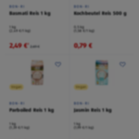
BON-RI
BON-RI
Basmati Reis 1 kg
Kochbeutel Reis 500 g
1 kg
0,5 kg
(2,49 €/1 kg)
(1,58 €/1 kg)
2,49 €
0,79 €
²
2,69 €
Vegan
Vegan
BON-RI
BON-RI
Parboiled Reis 1 kg
Jasmin Reis 1 kg
1 kg
1 kg
(1,39 €/1 kg)
(1,99 €/1 kg)