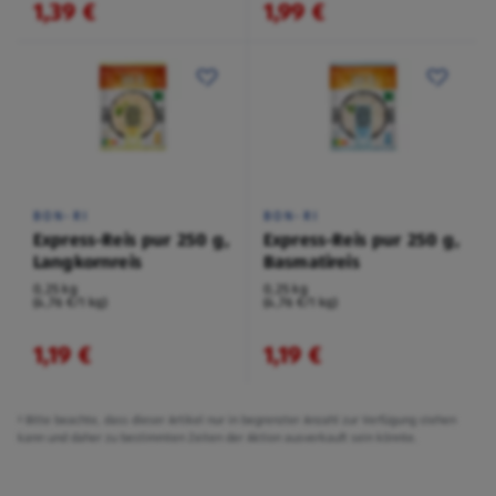
1,39 €
1,99 €
BON-RI
BON-RI
Express-Reis pur 250 g,
Express-Reis pur 250 g,
Langkornreis
Basmatireis
0,25 kg
0,25 kg
(4,76 €/1 kg)
(4,76 €/1 kg)
1,19 €
1,19 €
² Bitte beachte, dass dieser Artikel nur in begrenzter Anzahl zur Verfügung stehen
kann und daher zu bestimmten Zeiten der Aktion ausverkauft sein könnte.