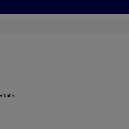
Rezepte und Tipps
Nachhaltigkeit
ALDI Services
er Nähe.