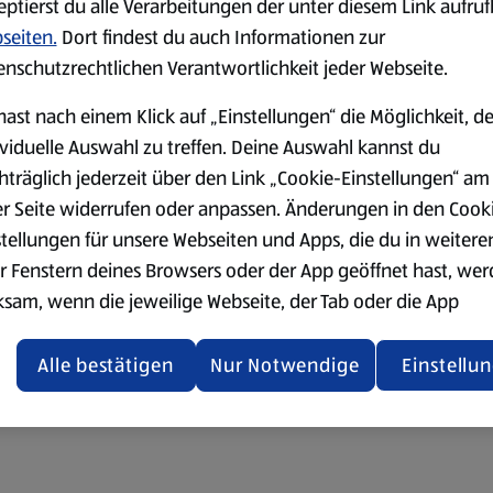
eptierst du alle Verarbeitungen der unter diesem Link aufru
seiten.
Dort findest du auch Informationen zur
enschutzrechtlichen Verantwortlichkeit jeder Webseite.
hast nach einem Klick auf „Einstellungen“ die Möglichkeit, d
ividuelle Auswahl zu treffen. Deine Auswahl kannst du
hträglich jederzeit über den Link „Cookie-Einstellungen“ am
er Seite widerrufen oder anpassen. Änderungen in den Cook
stellungen für unsere Webseiten und Apps, die du in weitere
r Fenstern deines Browsers oder der App geöffnet hast, we
ksam, wenn die jeweilige Webseite, der Tab oder die App
ualisiert oder geschlossen und anschließend wieder geöffne
den.
Alle bestätigen
Nur Notwendige
Einstellu
ere Informationen stellen wir dir in unserer
enschutzerklärung zur Verfügung.
rsicht der Webseitenbetreiber und Datenschutzerklärungen