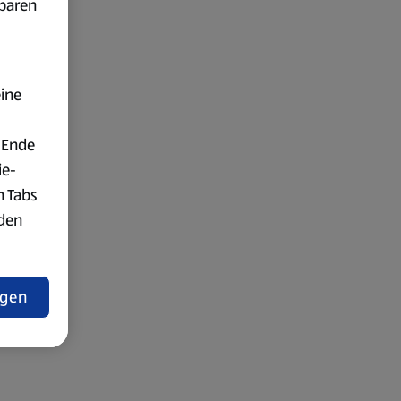
fbaren
eine
 Ende
ie-
n Tabs
rden
t
ngen