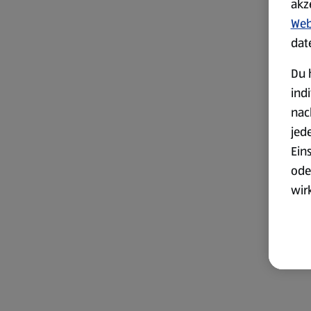
akz
Web
dat
Du 
ind
nac
jed
Ein
ode
wir
akt
wer
Weit
Dat
Übe