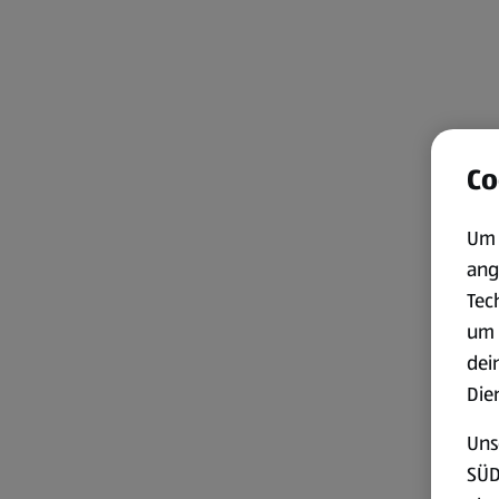
Co
Um 
ang
Tec
um 
dei
Die
Uns
SÜD