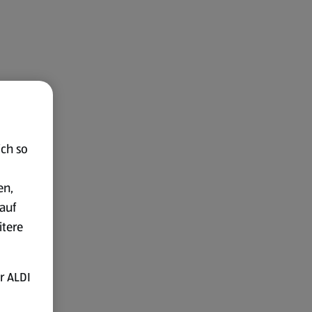
ich so
en,
auf
itere
r ALDI