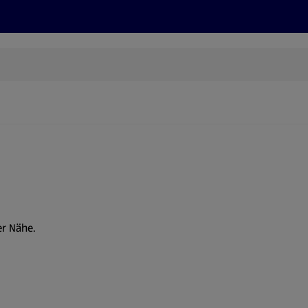
Rezepte und Tipps
Nachhaltigkeit
ALDI Services
er Nähe.