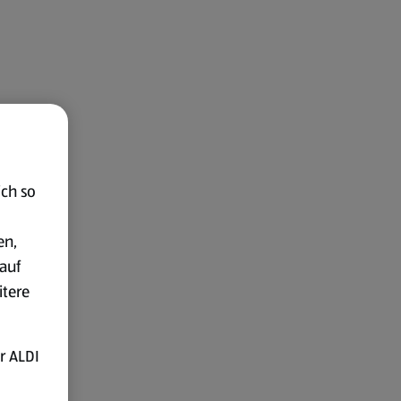
ich so
en,
auf
itere
r ALDI