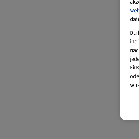
akz
Web
dat
Du 
ind
nac
jed
Ein
ode
wir
akt
wer
Weit
Dat
Übe