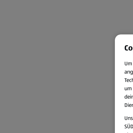
Co
Um 
ang
Tec
um 
dei
Die
Uns
SÜD