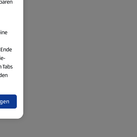
fbaren
eine
 Ende
ie-
n Tabs
rden
t
ngen