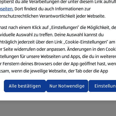
eptierst du alle Verarbeitungen der unter diesem Link aufru
seiten.
Dort findest du auch Informationen zur
enschutzrechtlichen Verantwortlichkeit jeder Webseite.
hast nach einem Klick auf „Einstellungen“ die Möglichkeit, d
ividuelle Auswahl zu treffen. Deine Auswahl kannst du
hträglich jederzeit über den Link „Cookie-Einstellungen“ am
er Seite widerrufen oder anpassen. Änderungen in den Cook
stellungen für unsere Webseiten und Apps, die du in weitere
r Fenstern deines Browsers oder der App geöffnet hast, we
ksam, wenn die jeweilige Webseite, der Tab oder die App
ualisiert oder geschlossen und anschließend wieder geöffne
den.
Alle bestätigen
Nur Notwendige
Einstellu
ere Informationen stellen wir dir in unserer
enschutzerklärung zur Verfügung.
rsicht der Webseitenbetreiber und Datenschutzerklärungen