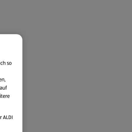
ich so
en,
auf
itere
r ALDI