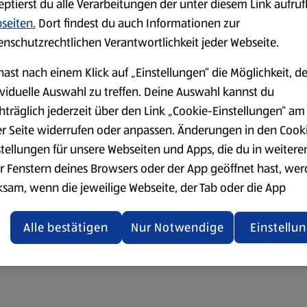
eptierst du alle Verarbeitungen der unter diesem Link aufru
seiten.
Dort findest du auch Informationen zur
enschutzrechtlichen Verantwortlichkeit jeder Webseite.
hast nach einem Klick auf „Einstellungen“ die Möglichkeit, d
ividuelle Auswahl zu treffen. Deine Auswahl kannst du
hträglich jederzeit über den Link „Cookie-Einstellungen“ am
er Seite widerrufen oder anpassen. Änderungen in den Cook
stellungen für unsere Webseiten und Apps, die du in weitere
r Fenstern deines Browsers oder der App geöffnet hast, we
ksam, wenn die jeweilige Webseite, der Tab oder die App
ualisiert oder geschlossen und anschließend wieder geöffne
den.
Alle bestätigen
Nur Notwendige
Einstellu
ere Informationen stellen wir dir in unserer
enschutzerklärung zur Verfügung.
rsicht der Webseitenbetreiber und Datenschutzerklärungen