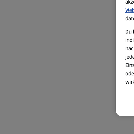
akz
Web
dat
Du 
ind
nac
jed
Ein
ode
wir
akt
wer
Weit
Dat
Übe