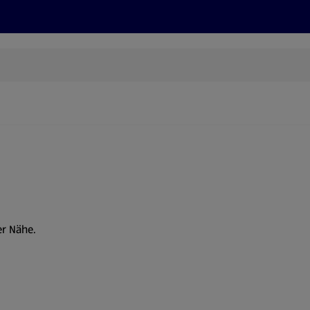
Rezepte und Tipps
Nachhaltigkeit
ALDI Services
er Nähe.