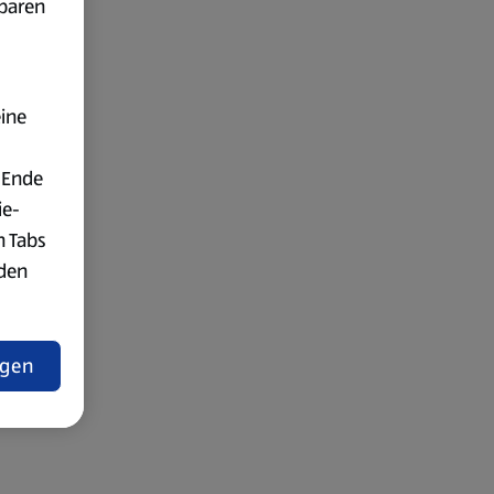
fbaren
eine
 Ende
ie-
n Tabs
rden
t
ngen