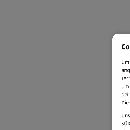
Co
Um 
ang
Tec
um 
dei
Die
Uns
SÜD