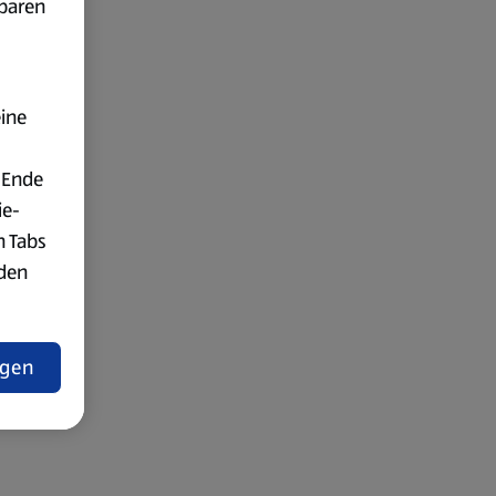
fbaren
eine
 Ende
ie-
n Tabs
rden
t
ngen