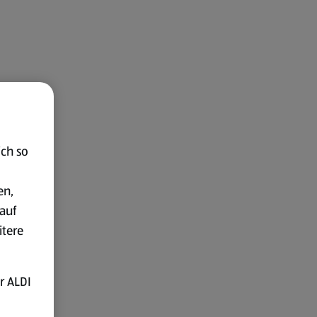
ich so
en,
auf
itere
r ALDI