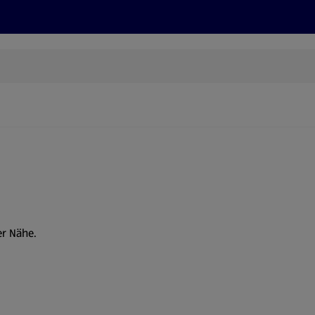
Rezepte und Tipps
Nachhaltigkeit
ALDI Services
er Nähe.