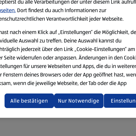
eptierst du alle Verarbeitungen der unter diesem Link aufru
seiten.
Dort findest du auch Informationen zur
enschutzrechtlichen Verantwortlichkeit jeder Webseite.
hast nach einem Klick auf „Einstellungen“ die Möglichkeit, d
ividuelle Auswahl zu treffen. Deine Auswahl kannst du
hträglich jederzeit über den Link „Cookie-Einstellungen“ am
er Seite widerrufen oder anpassen. Änderungen in den Cook
stellungen für unsere Webseiten und Apps, die du in weitere
r Fenstern deines Browsers oder der App geöffnet hast, we
ksam, wenn die jeweilige Webseite, der Tab oder die App
ualisiert oder geschlossen und anschließend wieder geöffne
den.
Alle bestätigen
Nur Notwendige
Einstellu
ere Informationen stellen wir dir in unserer
enschutzerklärung zur Verfügung.
rsicht der Webseitenbetreiber und Datenschutzerklärungen