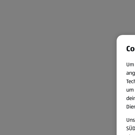
Co
Um 
ang
Tec
um 
dei
Die
Uns
SÜD