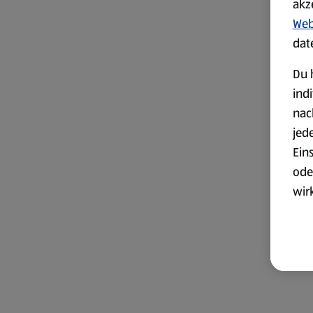
akz
Web
dat
Du 
ind
nac
jed
Ein
ode
wir
akt
wer
Weit
Dat
Übe