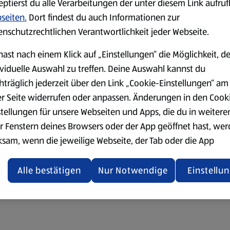
eptierst du alle Verarbeitungen der unter diesem Link aufru
seiten.
Dort findest du auch Informationen zur
enschutzrechtlichen Verantwortlichkeit jeder Webseite.
hast nach einem Klick auf „Einstellungen“ die Möglichkeit, d
ividuelle Auswahl zu treffen. Deine Auswahl kannst du
hträglich jederzeit über den Link „Cookie-Einstellungen“ am
er Seite widerrufen oder anpassen. Änderungen in den Cook
stellungen für unsere Webseiten und Apps, die du in weitere
r Fenstern deines Browsers oder der App geöffnet hast, we
ksam, wenn die jeweilige Webseite, der Tab oder die App
ualisiert oder geschlossen und anschließend wieder geöffne
den.
Alle bestätigen
Nur Notwendige
Einstellu
ere Informationen stellen wir dir in unserer
enschutzerklärung zur Verfügung.
rsicht der Webseitenbetreiber und Datenschutzerklärungen