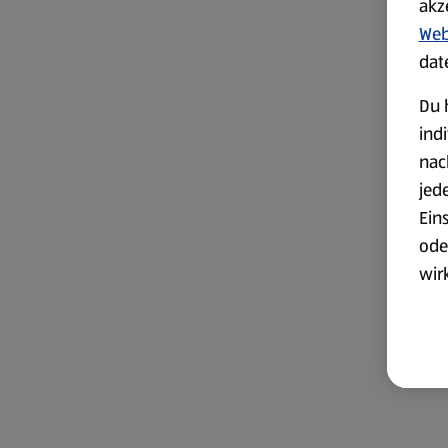
akz
Web
dat
Du 
ind
nac
jed
Ein
ode
wir
akt
wer
Weit
Dat
Übe