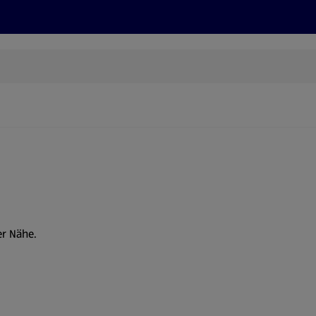
Rezepte und Tipps
Nachhaltigkeit
ALDI Services
er Nähe.