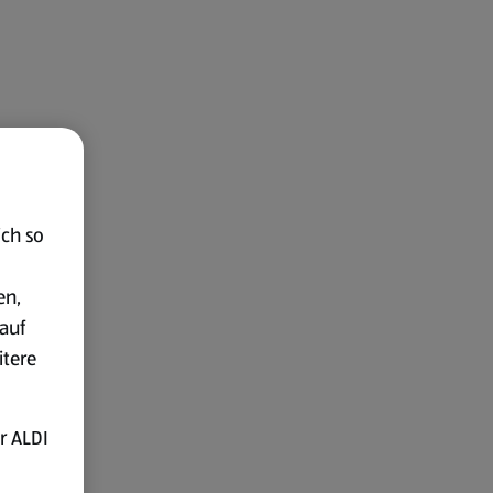
ich so
en,
auf
itere
r ALDI