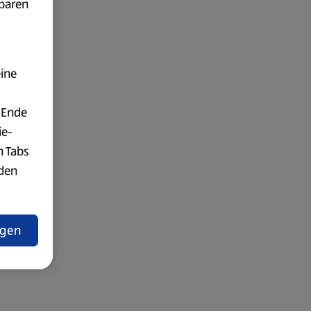
fbaren
eine
 Ende
ie-
n Tabs
rden
t
ngen