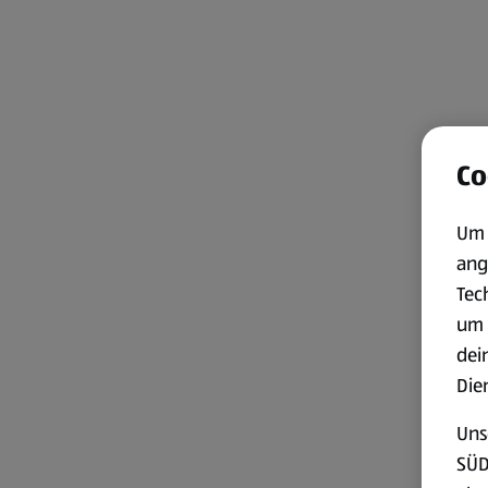
Co
Um 
ang
Tec
um 
dei
Die
Uns
SÜD